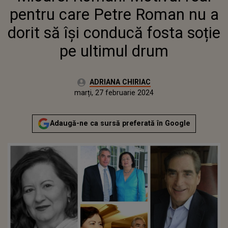
FOSTA SOȚIE PE ULTIMUL
pentru care Petre Roman nu a
DRUM
dorit să îşi conducă fosta soție
pe ultimul drum
Autor:
ADRIANA CHIRIAC
Publicat:
marți, 27 februarie 2024
Actualizat:
marți, 27 februarie 2024
Adaugă-ne ca sursă preferată în Google