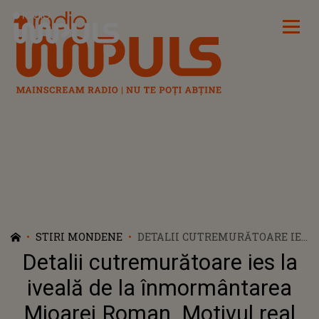
Radio Impuls
STIRI MONDENE
DETALII CUTREMURĂTOARE IES
LA IVEALĂ DE LA
Detalii cutremurătoare ies la
ÎNMORMÂNTAREA MIOAREI
ROMAN. MOTIVUL REAL
iveală de la înmormântarea
PENTRU CARE PETRE ROMAN
Mioarei Roman. Motivul real
NU A DORIT SĂ ÎŞI CONDUCĂ