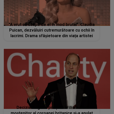
"A vrut să scape de el în mod brutal". Claudia
Puican, dezvăluiri cutremurătoare cu ochii în
lacrimi. Drama sfâșietoare din viața artistei
Decizia-fulger a prințului William. Fiul
moștenitor al coroanei britanice și-a anulat