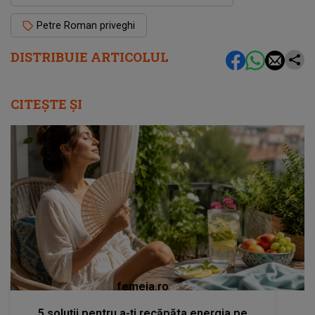
Petre Roman priveghi
DISTRIBUIE ARTICOLUL
CITEȘTE ȘI
femeia.ro
5 soluții pentru a-ți recăpăta energia pe