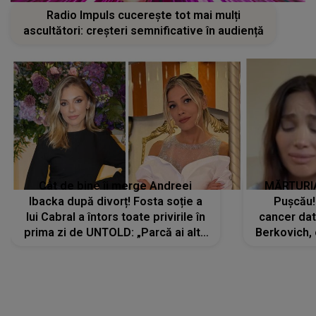
Radio Impuls cucerește tot mai mulți
ascultători: creșteri semnificative în audiență
Cât de bine îi merge Andreei
MĂRTURIA
Ibacka după divorț! Fosta soție a
Pușcău!
lui Cabral a întors toate privirile în
cancer dato
prima zi de UNTOLD: „Parcă ai altă
Berkovich, 
strălucire, emani putere,
accident ru
încredere, siguranță...”
Dacă nu 