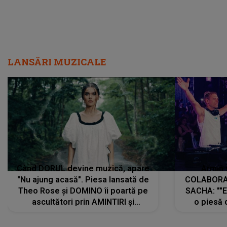
LANSĂRI MUZICALE
Când DORUL devine muzică, apare
Armin 
"Nu ajung acasă". Piesa lansată de
COLABORAR
Theo Rose și DOMINO îi poartă pe
SACHA: ""E
ascultători prin AMINTIRI și
o piesă 
REGĂSIRI, iar drumul emoțiilor
imediat pre
trece prin sufletul publicului:
cu mine șt