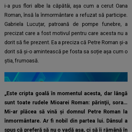
i-a pus flori albe la căpătâi, așa cum a cerut Oana
Roman, însă la înmormântare a refuzat să participe.
Gabriela Lucuțar, patroană de pompe funebre, a
precizat care a fost motivul pentru care acesta nu a
dorit să fie prezent. Ea a preciza că Petre Roman și-a
dorit să și-o amintească pe fosta sa soție așa cum o
știa, frumoasă.
„Este cripta goală în momentul acesta, dar lângă
sunt toate rudele Mioarei Roman: părinţii, sora…
Mi-ar plăcea să vină şi domnul Petre Roman la
înmormântare. Ar fi nobil din partea lui. Dânsul a
spus că preferă să nu o vadă aşa, ci să îi rămână în