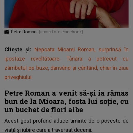
Petre Roman
(sursa foto: Facebook)
Citește și:
Nepoata Mioarei Roman, surprinsă în
ipostaze revoltătoare. Tânăra a petrecut cu
zâmbetul pe buze, dansând și cântând, chiar în ziua
priveghiului
Petre Roman a venit să-și ia rămas
bun de la Mioara, fosta lui soție, cu
un buchet de flori albe
Acest gest profund aduce aminte de o poveste de
viață și iubire care a traversat decenii.