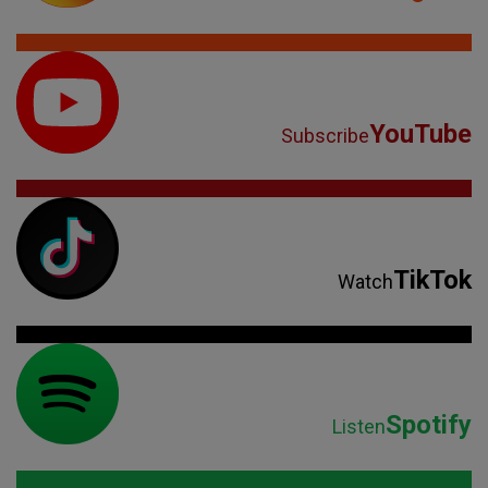
YouTube
Subscribe
TikTok
Watch
Spotify
Listen