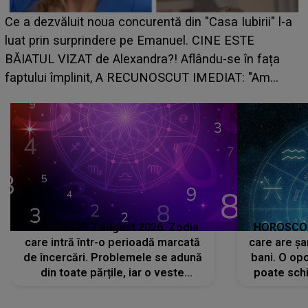
HOROSCOP de weekend, 8-9 august 2026. Zodia
a
care riscă să rămână fără bani. O decizie luată în
grabă îi aduce pierderi semnificative și îi dă toate
planurile peste cap
HOROSCOP 7 august 2026. Zodia
HOROSCOP 
care intră într-o perioadă marcată
care are șa
de încercări. Problemele se adună
bani. O opo
din toate părțile, iar o veste
poate schi
neașteptată îi dă planurile peste
la
cap