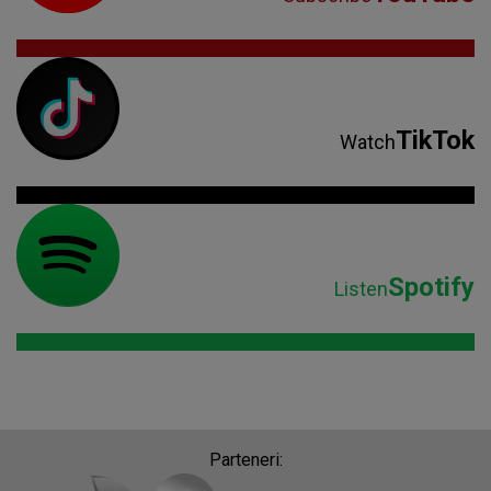
TikTok
Watch
Spotify
Listen
Parteneri: