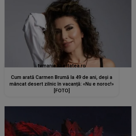
tvmania.libertatea.ro
Cum arată Carmen Brumă la 49 de ani, deși a
mâncat desert zilnic în vacanță: «Nu e noroc!»
[FOTO]