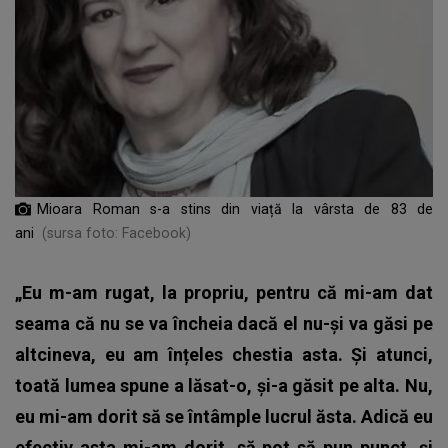
Mioara Roman s-a stins din viață la vârsta de 83 de
ani
(sursa foto: Facebook)
„Eu m-am rugat, la propriu, pentru că mi-am dat
seama că nu se va încheia dacă el nu-și va găsi pe
altcineva, eu am înțeles chestia asta.
Și atunci,
toată lumea spune a lăsat-o, și-a găsit pe alta. Nu,
eu mi-am dorit să se întâmple lucrul ăsta. Adică eu
efectiv asta mi-am dorit, să pot să pun punct, și