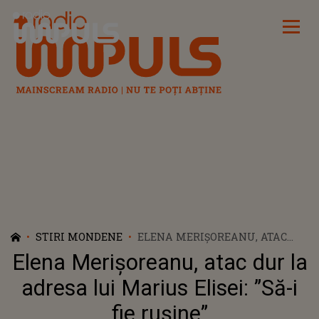
Radio Impuls
STIRI MONDENE
ELENA MERIȘOREANU, ATAC
DUR LA ADRESA LUI MARIUS
Elena Merișoreanu, atac dur la
ELISEI: ”SĂ-I FIE RUȘINE”
adresa lui Marius Elisei: ”Să-i
fie rușine”