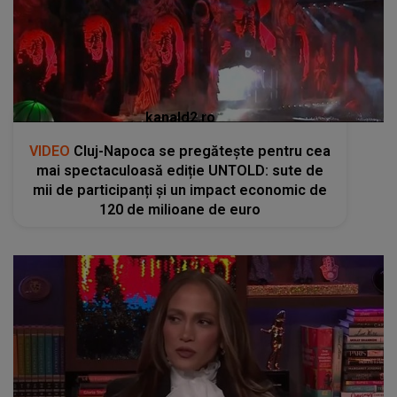
kanald2.ro
VIDEO
Cluj-Napoca se pregătește pentru cea
mai spectaculoasă ediție UNTOLD: sute de
mii de participanți și un impact economic de
120 de milioane de euro