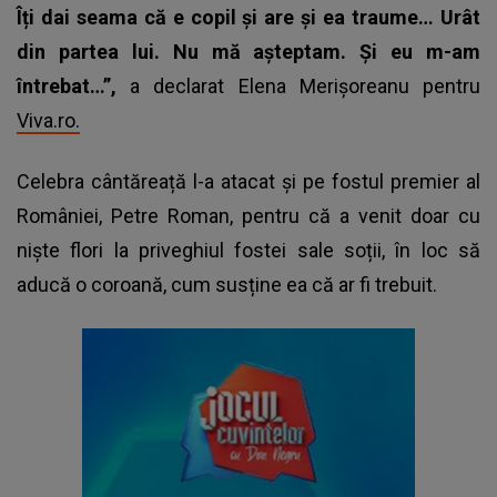
Îți dai seama că e copil și are și ea traume… Urât
din partea lui. Nu mă așteptam. Și eu m-am
întrebat…”,
a declarat Elena Merișoreanu pentru
Viva.ro.
Celebra cântăreață l-a atacat și pe fostul premier al
României,
Petre Roman,
pentru că a venit doar cu
niște flori la priveghiul fostei sale soții, în loc să
aducă o coroană, cum susține ea că ar fi trebuit.