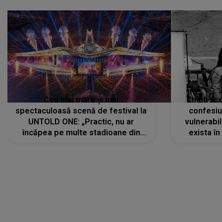
Cea mai mare și mai
Charli xc
spectaculoasă scenă de festival la
confesiu
UNTOLD ONE: „Practic, nu ar
vulnerabil
încăpea pe multe stadioane din
exista în
lume”. Evenimentul începe joi, 6
august 2026