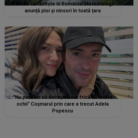
Vremea se răcește în România! Meteorologii
anunță ploi și ninsori în toată țara
”Nu puteam să dorm, mi-era frică să închid
ochii” Coşmarul prin care a trecut Adela
Popescu