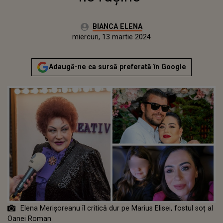
Autor:
BIANCA ELENA
Publicat:
miercuri, 13 martie 2024
Actualizat:
miercuri, 13 martie 2024
Adaugă-ne ca sursă preferată în Google
Elena Merișoreanu îl critică dur pe Marius Elisei, fostul soț al
Oanei Roman