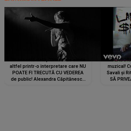
De această dată, "Dilaila" se simte
COLABORAR
altfel printr-o interpretare care NU
muzical! C
POATE FI TRECUTĂ CU VEDEREA
Savali și Ri
de public! Alexandra Căpitănescu
SĂ PRIV
a lansat VERSIUNEA LIVE a piesei