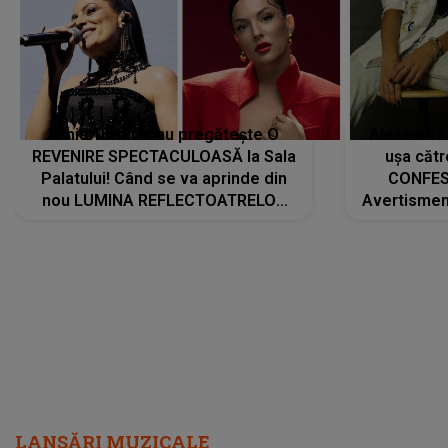
Tania Turtureanu pregătește O
Alexandra
REVENIRE SPECTACULOASĂ la Sala
ușa cătr
Palatului! Când se va aprinde din
CONFES
nou LUMINA REFLECTOATRELOR
Avertismentu
pentru artistă: " Vor fi multe
rămas ÎNT
cântece noi, în premieră. Cântece
au format-
care abia acum învață să respire"
"Am f
LANSĂRI MUZICALE