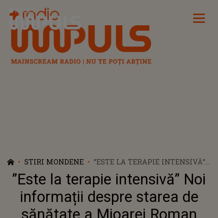
Radio Impuls
STIRI MONDENE
”ESTE LA TERAPIE INTENSIVĂ”
NOI INFORMAȚII DESPRE
”Este la terapie intensivă” Noi
STAREA DE SĂNĂTATE A
MIOAREI ROMAN
informații despre starea de
sănătate a Mioarei Roman