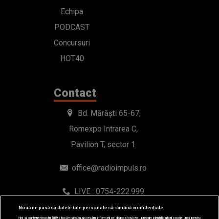
Echipa
PODCAST
Concursuri
HOT40
Contact
Bd. Mărăști 65-67,
Romexpo Intrarea C,
Pavilion T, sector 1
office@radioimpuls.ro
LIVE : 0754-222.999
WhatsApp: 0754-222.999
Nouă ne pasă ca datele tale personale să rămână confidențiale
Noi și partenerii noștri
589
stocăm și/sau accesăm informații pe dispozitivul dvs., precum identificatorii cookie unici pentru