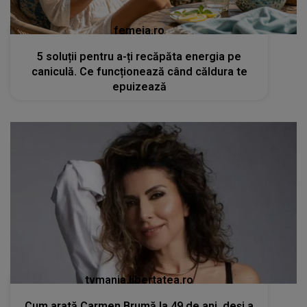
femeia.ro
5 soluții pentru a-ți recăpăta energia pe
caniculă. Ce funcționează când căldura te
epuizează
tvmania.libertatea.ro
Cum arată Carmen Brumă la 49 de ani, deși a