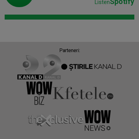
Spotify
Listen
Parteneri: