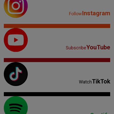
Instagram
Follow
YouTube
Subscribe
TikTok
Watch