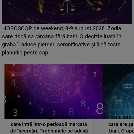
Emanuel a ținut ACEST DETALIU ASCUNS până
acum! În fața Alexandrei, concurentul din Casa Iubirii
face o MĂRTURISIRE NEAȘTEPTATĂ despre mama
sa: "I-am spus și ei în față, eu nu te iubesc pentru
că..."
HOROSCOP 7 august 2026. Zodia
HOROSCOP 
care intră într-o perioadă marcată
care are șa
de încercări. Problemele se adună
bani. O opo