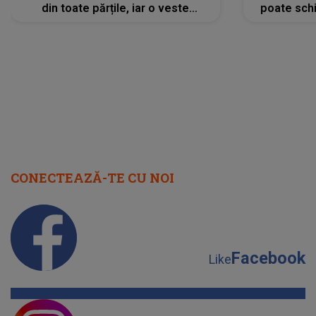
din toate părțile, iar o veste
poate schi
neașteptată îi dă planurile peste
la
cap
CONECTEAZĂ-TE CU NOI
Facebook
Like