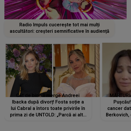
Radio Impuls cucerește tot mai mulți
ascultători: creșteri semnificative în audiență
Cât de bine îi merge Andreei
MĂRTURIA
Ibacka după divorț! Fosta soție a
Pușcău!
lui Cabral a întors toate privirile în
cancer dato
prima zi de UNTOLD: „Parcă ai altă
Berkovich, 
strălucire, emani putere,
accident ru
încredere, siguranță...”
Dacă nu 