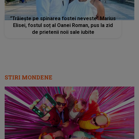
”Trăiește pe spinarea fostei neveste” Marius
Elisei, fostul soț al Oanei Roman, pus la zid
de prietenii noii sale iubite
STIRI MONDENE