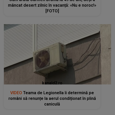
mâncat desert zilnic în vacanță: «Nu e noroc!»
[FOTO]
kanald2.ro
VIDEO
Teama de Legionella îi determină pe
români să renunțe la aerul condiționat în plină
caniculă