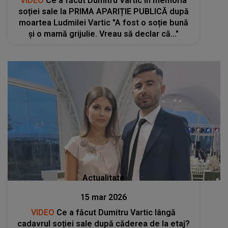
VIDEO
Ce a făcut Dumitru Vartic în memoria
soției sale la PRIMA APARIȚIE PUBLICĂ după
moartea Ludmilei Vartic "A fost o soție bună
și o mamă grijulie. Vreau să declar că..."
Actualitate
15 mar 2026
VIDEO
Ce a făcut Dumitru Vartic lângă
cadavrul soției sale după căderea de la etaj?