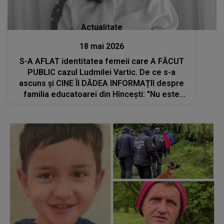
Actualitate
18 mai 2026
S-A AFLAT identitatea femeii care A FĂCUT
PUBLIC cazul Ludmilei Vartic. De ce s-a
ascuns și CINE ÎI DĂDEA INFORMAȚII despre
familia educatoarei din Hîncești: "Nu este
vorba de frică, ci doar că în astfel de situații
trebuie să..."