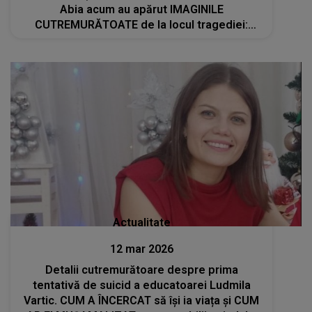
Abia acum au apărut IMAGINILE
CUTREMURĂTOATE de la locul tragediei:
"Doamne ferește! Încă mai are curaj să..."
Actualitate
12 mar 2026
Detalii cutremurătoare despre prima
tentativă de suicid a educatoarei Ludmila
Vartic. CUM A ÎNCERCAT să își ia viața și CUM