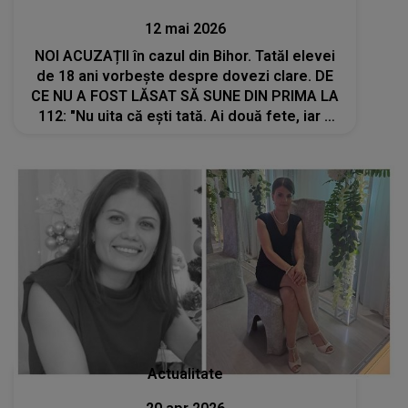
12 mai 2026
NOI ACUZAȚII în cazul din Bihor. Tatăl elevei
de 18 ani vorbește despre dovezi clare. DE
CE NU A FOST LĂSAT SĂ SUNE DIN PRIMA LA
112: "Nu uita că ești tată. Ai două fete, iar a
treila e pe drum. Ai fost primul care a ajuns la
locul crimei! De ce..."
Actualitate