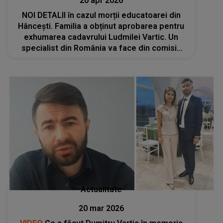
20 apr 2026
NOI DETALII în cazul morții educatoarei din
Hâncești. Familia a obținut aprobarea pentru
exhumarea cadavrului Ludmilei Vartic. Un
specialist din România va face din comisia
care va efectua procedura și expertiza
medico-legală suplimentară
Actualitate
20 mar 2026