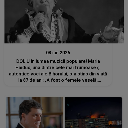
Actualitate
08 iun 2026
DOLIU în lumea muzicii populare! Maria
Haiduc, una dintre cele mai frumoase și
autentice voci ale Bihorului, s-a stins din viață
la 87 de ani: „A fost o femeie veselă,
generoasă, răbdătoare și plină de povețe”