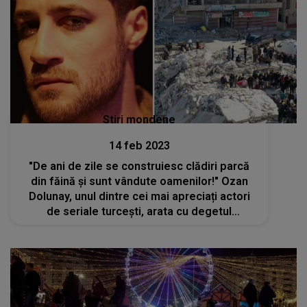
Stiri mondene
14 feb 2023
"De ani de zile se construiesc clădiri parcă
din făină și sunt vândute oamenilor!" Ozan
Dolunay, unul dintre cei mai apreciați actori
de seriale turcești, arata cu degetul
adevaratii vinovati ai tragediei din Turcia si
Siria