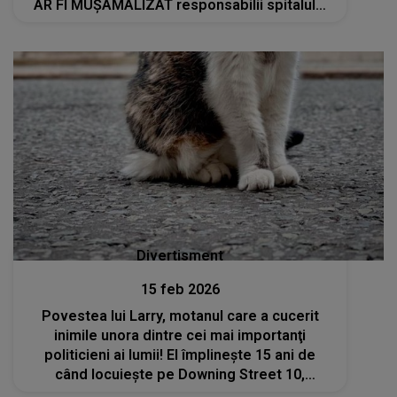
AR FI MUȘAMALIZAT responsabilii spitalului
cazul: "Aceasta s-a întâmplat pe..."
Divertisment
15 feb 2026
Povestea lui Larry, motanul care a cucerit
inimile unora dintre cei mai importanţi
politicieni ai lumii! El împlinește 15 ani de
când locuiește pe Downing Street 10,
reședința oficială a premierilor britanici