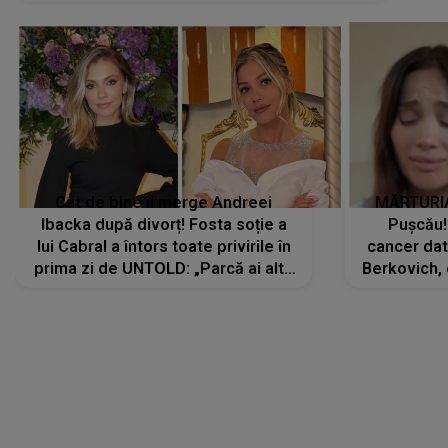
Cât de bine îi merge Andreei
MĂRTURIA
Ibacka după divorț! Fosta soție a
Pușcău!
lui Cabral a întors toate privirile în
cancer dato
prima zi de UNTOLD: „Parcă ai altă
Berkovich, 
strălucire, emani putere,
accident ru
încredere, siguranță...”
Dacă nu 