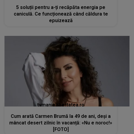
5 soluții pentru a-ți recăpăta energia pe
caniculă. Ce funcționează când căldura te
epuizează
tvmania.libertatea.ro
Cum arată Carmen Brumă la 49 de ani, deși a
mâncat desert zilnic în vacanță: «Nu e noroc!»
[FOTO]