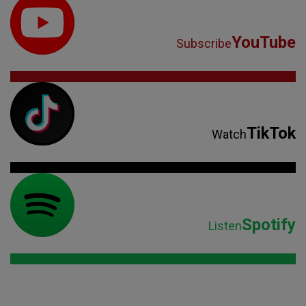
YouTube
Subscribe
TikTok
Watch
Spotify
Listen