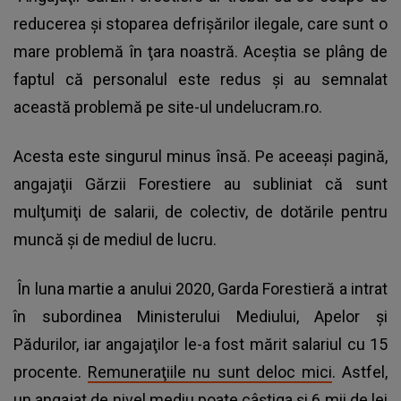
reducerea şi stoparea defrişărilor ilegale, care sunt o
mare problemă în ţara noastră. Aceştia se plâng de
faptul că personalul este redus şi au semnalat
această problemă pe site-ul undelucram.ro.
Acesta este singurul minus însă. Pe aceeaşi pagină,
angajaţii Gărzii Forestiere au subliniat că sunt
mulţumiţi de salarii, de colectiv, de dotările pentru
muncă şi de mediul de lucru.
În luna martie a anului 2020, Garda Forestieră a intrat
în subordinea Ministerului Mediului, Apelor şi
Pădurilor, iar angajaţilor le-a fost mărit salariul cu 15
procente.
Remuneraţiile nu sunt deloc mici
. Astfel,
un angajat de nivel mediu poate câştiga şi 6 mii de lei