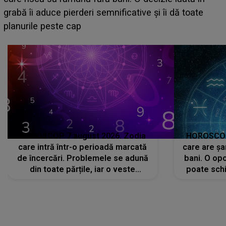
face o MĂRTURISIRE NEAȘTEPTATĂ despre mama
sa: "I-am spus și ei în față, eu nu te iubesc pentru
că..."
HOROSCOP 7 august 2026. Zodia
HOROSCOP 
care intră într-o perioadă marcată
care are șa
de încercări. Problemele se adună
bani. O opo
din toate părțile, iar o veste
poate schi
neașteptată îi dă planurile peste
la
cap