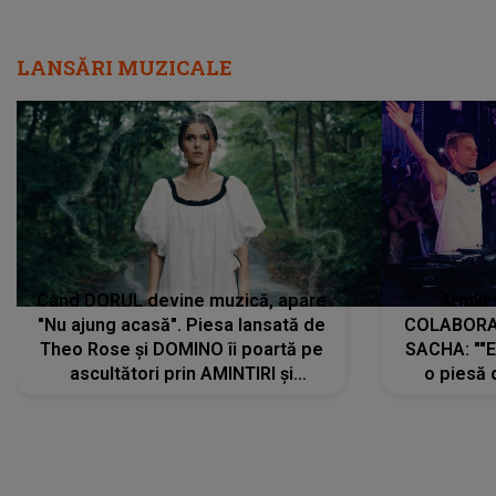
LANSĂRI MUZICALE
Când DORUL devine muzică, apare
Armin 
"Nu ajung acasă". Piesa lansată de
COLABORAR
Theo Rose și DOMINO îi poartă pe
SACHA: ""E
ascultători prin AMINTIRI și
o piesă 
REGĂSIRI, iar drumul emoțiilor
imediat pre
trece prin sufletul publicului:
cu mine șt
"Pentru toți cei care au plecat
păstrăm do
departe ca să le fie mai bine"