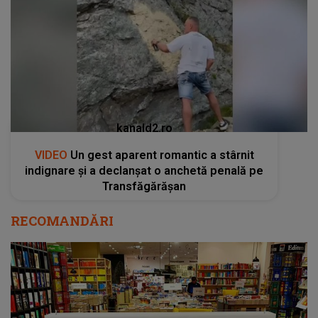
kanald2.ro
VIDEO
Un gest aparent romantic a stârnit
indignare și a declanșat o anchetă penală pe
Transfăgărășan
RECOMANDĂRI