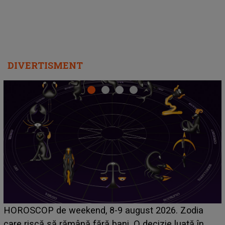
DIVERTISMENT
Emanuel a ținut ACEST DETALIU ASCUNS până
acum! În fața Alexandrei, concurentul din Casa Iubirii