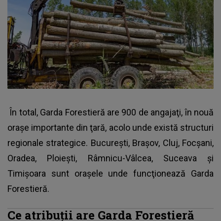
În total, Garda Forestieră are 900 de angajaţi, în nouă
oraşe importante din ţară, acolo unde există structuri
regionale strategice. Bucureşti, Braşov, Cluj, Focşani,
Oradea, Ploieşti, Râmnicu-Vâlcea, Suceava şi
Timişoara sunt oraşele unde funcţionează Garda
Forestieră.
Ce atribuţii are Garda Forestieră