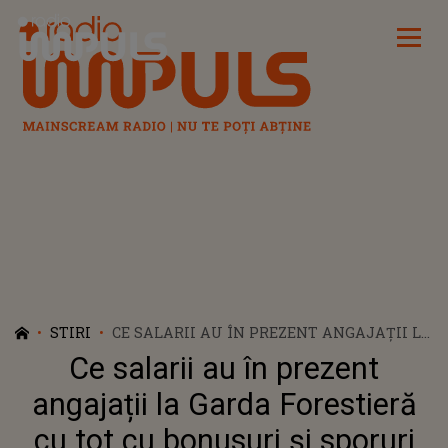
Radio Impuls
STIRI
CE SALARII AU ÎN PREZENT ANGAJAȚII LA
GARDA FORESTIERĂ CU TOT CU BONUSURI
Ce salarii au în prezent
ȘI SPORURI
angajații la Garda Forestieră
cu tot cu bonusuri și sporuri