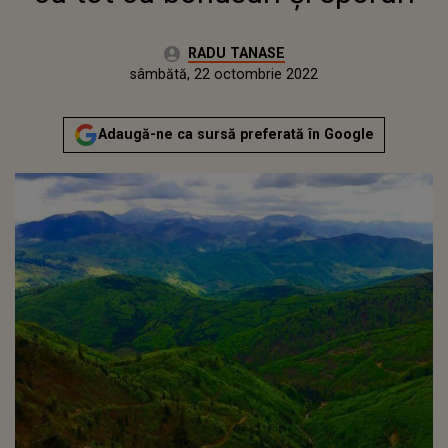
Autor:
RADU TANASE
Publicat:
vineri, 22 octombrie 2021
Actualizat:
sâmbătă, 22 octombrie 2022
Adaugă-ne ca sursă preferată în Google