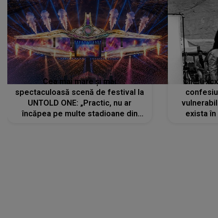
Cea mai mare și mai
Charli xc
spectaculoasă scenă de festival la
confesiu
UNTOLD ONE: „Practic, nu ar
vulnerabil
încăpea pe multe stadioane din
exista în
lume”. Evenimentul începe joi, 6
august 2026