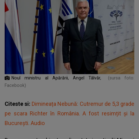
Noul ministru al Apărării, Angel Tâlvăr,
(sursa foto:
Facebook)
Citeste si:
Dimineața Nebună: Cutremur de 5,3 grade
pe scara Richter în România. A fost resimțit și la
București. Audio