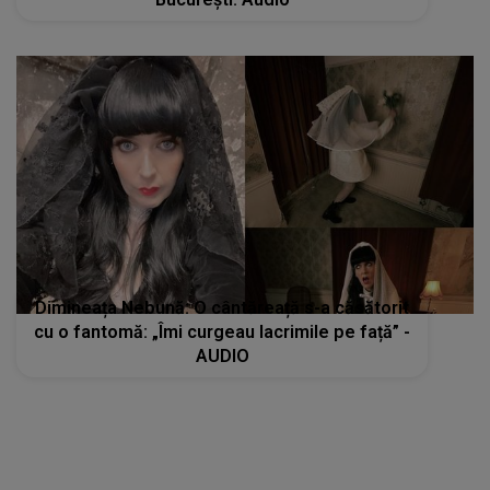
Dimineața Nebună: O cântăreață s-a căsătorit
cu o fantomă: „Îmi curgeau lacrimile pe față” -
AUDIO