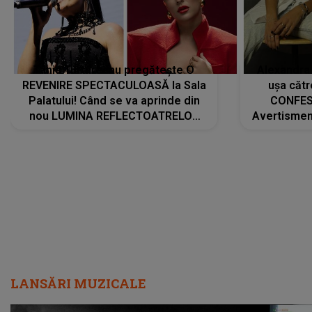
Tania Turtureanu pregătește O
Alexandra
REVENIRE SPECTACULOASĂ la Sala
ușa cătr
Palatului! Când se va aprinde din
CONFES
nou LUMINA REFLECTOATRELOR
Avertismentu
pentru artistă: " Vor fi multe
rămas ÎNT
cântece noi, în premieră. Cântece
au format-
care abia acum învață să respire"
"Am f
LANSĂRI MUZICALE