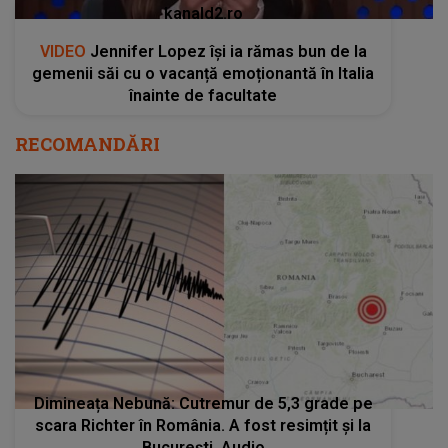
kanald2.ro
VIDEO
Jennifer Lopez își ia rămas bun de la
gemenii săi cu o vacanță emoționantă în Italia
înainte de facultate
RECOMANDĂRI
Dimineața Nebună: Cutremur de 5,3 grade pe
scara Richter în România. A fost resimțit și la
București. Audio