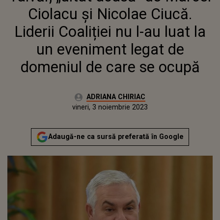
Ciolacu și Nicolae Ciucă.
Liderii Coaliției nu l-au luat la
un eveniment legat de
domeniul de care se ocupă
Autor:
ADRIANA CHIRIAC
Publicat:
joi, 3 noiembrie 2022
Actualizat:
vineri, 3 noiembrie 2023
Adaugă-ne ca sursă preferată în Google