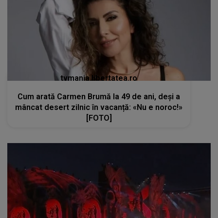
tvmania.libertatea.ro
Cum arată Carmen Brumă la 49 de ani, deși a
mâncat desert zilnic în vacanță: «Nu e noroc!»
[FOTO]