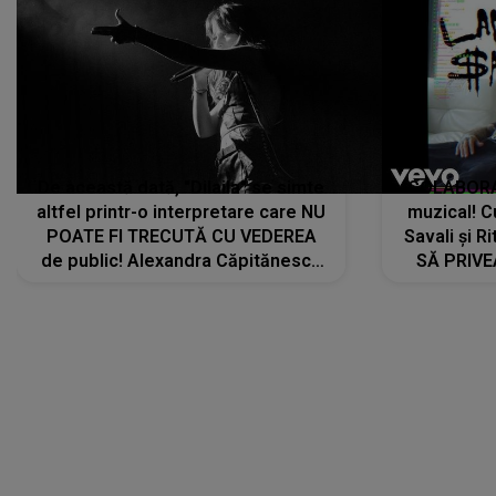
De această dată, "Dilaila" se simte
COLABORAR
altfel printr-o interpretare care NU
muzical! C
POATE FI TRECUTĂ CU VEDEREA
Savali și Ri
de public! Alexandra Căpitănescu
SĂ PRIV
a lansat VERSIUNEA LIVE a piesei