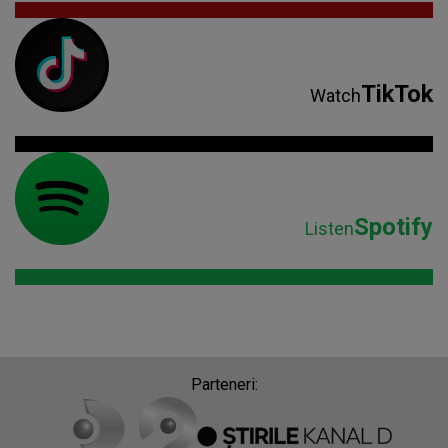
TikTok
Watch
Spotify
Listen
Parteneri: