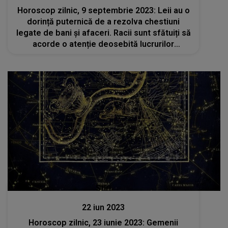
Horoscop zilnic, 9 septembrie 2023: Leii au o
dorință puternică de a rezolva chestiuni
legate de bani și afaceri. Racii sunt sfătuiți să
acorde o atenție deosebită lucrurilor
mărunte care indică o temă cheie în viața lor
Stiri
22 iun 2023
Horoscop zilnic, 23 iunie 2023: Gemenii