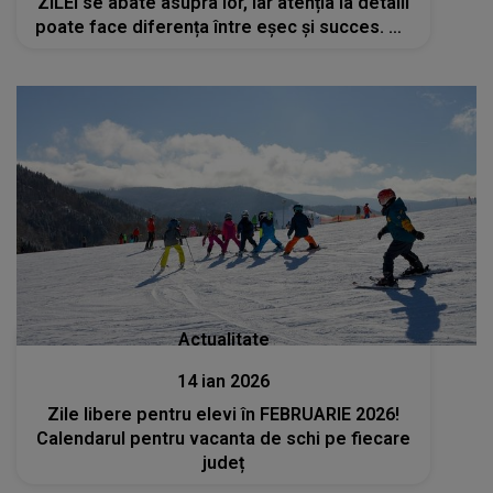
ZILEI se abate asupra lor, iar atenția la detalii
poate face diferența între eșec și succes. UN
PAS GREȘIT și jobul le poate fi amenințat.
CUM POT EVITA PERICOLUL
Actualitate
14 ian 2026
Zile libere pentru elevi în FEBRUARIE 2026!
Calendarul pentru vacanta de schi pe fiecare
județ