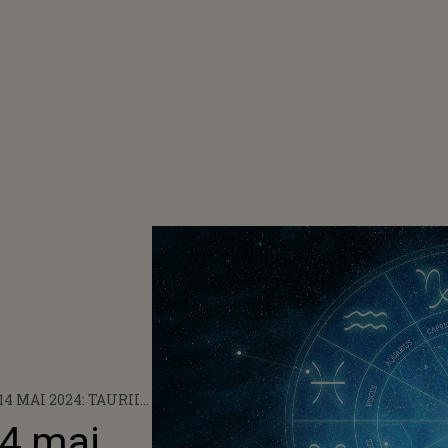
4 MAI 2024: TAURII
E SURPRIZE
14 mai
CORDĂ O NOUĂ ȘANSĂ