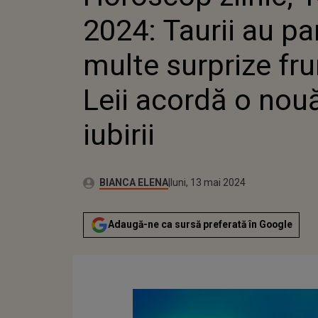
IUBIRII
2024: Taurii au pa
multe surprize fr
Leii acordă o nou
iubirii
Publicat:
Autor:
luni, 13 mai 2024
Actualizat:
BIANCA ELENA
luni, 13 mai 2024
Adaugă-ne ca sursă preferată în Google