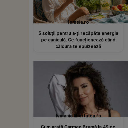
femeia.ro
5 soluții pentru a-ți recăpăta energia
pe caniculă. Ce funcționează când
căldura te epuizează
tvmania.libertatea.ro
Cum arată Carmen Brumă la 49 de