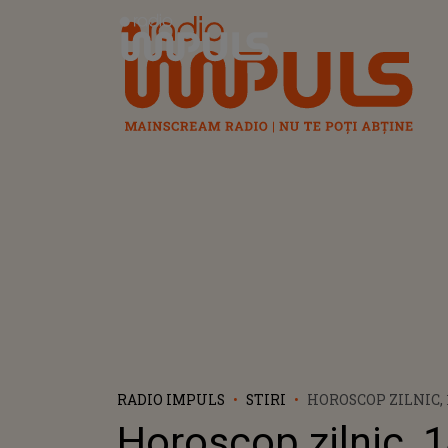
Radio Impuls
RADIO IMPULS
STIRI
HOROSCOP ZILNIC, 1
AU PARTE DE MULT
Horoscop zilnic, 
FRUMOASE. LEII A