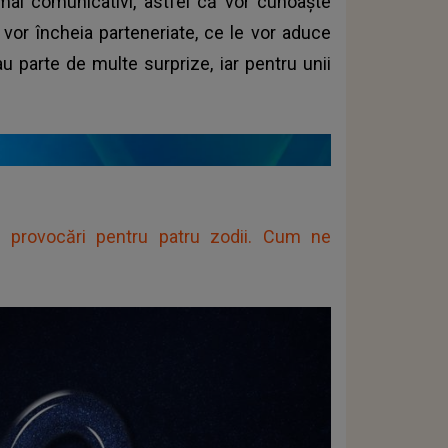
t mai comunicativi, astfel că vor cunoaște
 vor încheia parteneriate, ce le vor aduce
 au parte de multe surprize, iar pentru unii
 provocări pentru patru zodii. Cum ne