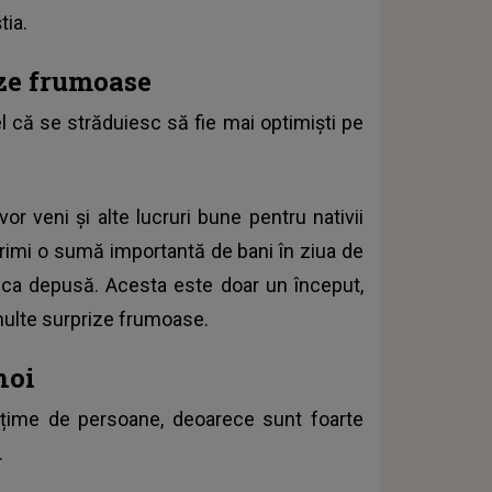
tia.
ize frumoase
el că se străduiesc să fie mai optimiști pe
 veni și alte lucruri bune pentru nativii
 primi o sumă importantă de bani în ziua de
nca depusă. Acesta este doar un început,
 multe surprize frumoase.
noi
lțime de persoane, deoarece sunt foarte
.