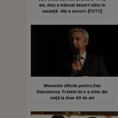
ani, deși a mâncat desert zilnic în
vacanță: «Nu e noroc!» [FOTO]
kanald2.ro
Momente dificile pentru Dan
Diaconescu. Fratele lui s-a stins din
viață la doar 60 de ani