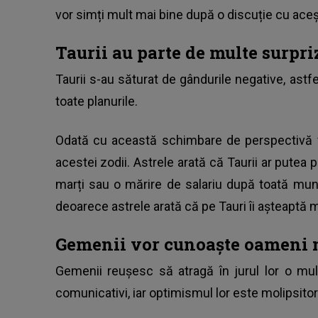
vor simți mult mai bine după o discuție cu aceș
Taurii au parte de multe surpr
Taurii s-au săturat de gândurile negative, astf
toate planurile.
Odată cu această schimbare de perspectivă vor
acestei zodii. Astrele arată că Taurii ar putea
marți sau o mărire de salariu după toată mu
deoarece astrele arată că pe Tauri îi așteaptă
Gemenii vor cunoaște oameni 
Gemenii reușesc să atragă în jurul lor o mu
comunicativi, iar optimismul lor este molipsitor