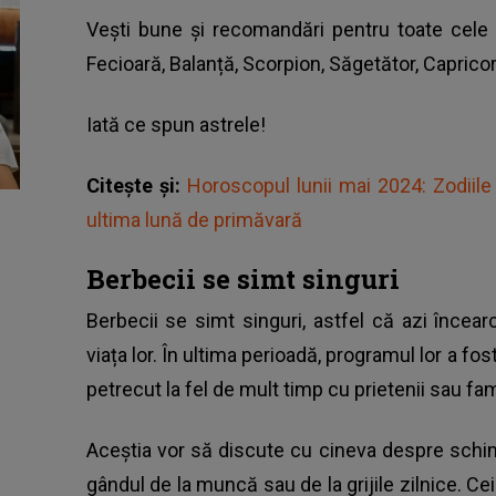
Vești bune și recomandări pentru toate cele 
Fecioară, Balanță, Scorpion, Săgetător, Capricor
Iată
ce spun astrele!
Citește și:
Horoscopul lunii mai 2024: Zodiil
ultima lună de primăvară
Berbecii se simt singuri
Berbecii se simt singuri, astfel că azi încea
viața lor. În ultima perioadă, programul lor a fo
petrecut la fel de mult timp cu prietenii sau fam
Aceștia vor să discute cu cineva despre schimb
gândul de la muncă sau de la grijile zilnice. Cei 