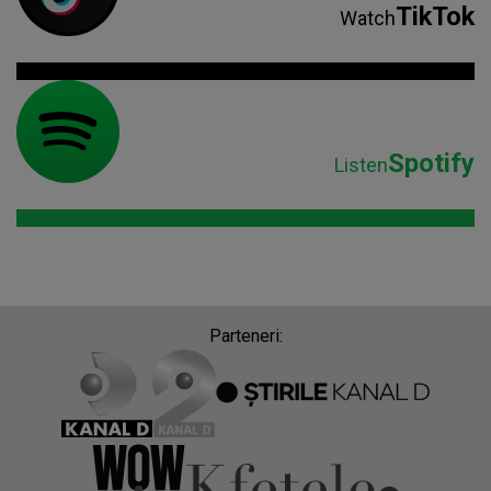
TikTok
Watch
Spotify
Listen
Parteneri: