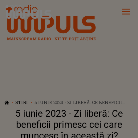
Radio Impuls
STIRI
5 IUNIE 2023 - ZI LIBERĂ: CE BENEFICII
PRIMESC CEI CARE MUNCESC ÎN ACEASTĂ
5 iunie 2023 - Zi liberă: Ce
ZI? PREVEDERILE DIN CODUL MUNCII
beneficii primesc cei care
muncesc în această zi?