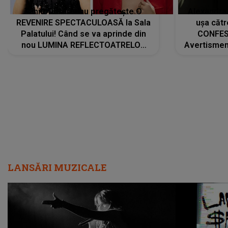
Tania Turtureanu pregătește O
Alexandra
REVENIRE SPECTACULOASĂ la Sala
ușa cătr
Palatului! Când se va aprinde din
CONFES
nou LUMINA REFLECTOATRELOR
Avertismentu
pentru artistă: " Vor fi multe
rămas ÎNT
cântece noi, în premieră. Cântece
au format-
care abia acum învață să respire"
"Am f
LANSĂRI MUZICALE