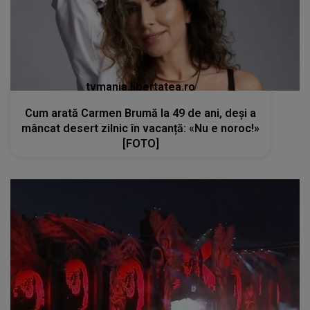
tvmania.libertatea.ro
Cum arată Carmen Brumă la 49 de ani, deși a
mâncat desert zilnic în vacanță: «Nu e noroc!»
[FOTO]