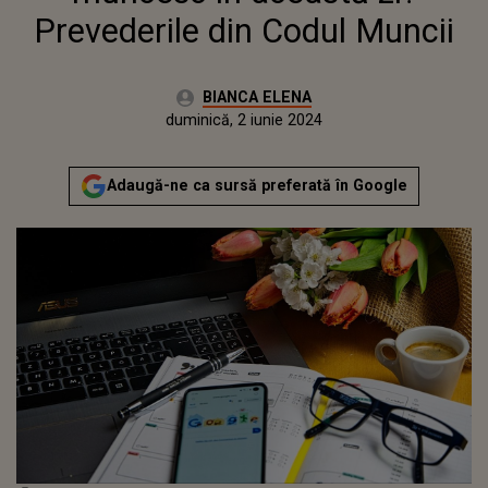
Prevederile din Codul Muncii
Autor:
BIANCA ELENA
Publicat:
vineri, 2 iunie 2023
Actualizat:
duminică, 2 iunie 2024
Adaugă-ne ca sursă preferată în Google