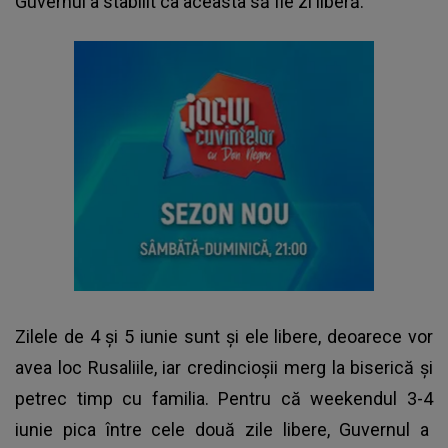
Guvernul a stabilit ca aceasta să fie zi liberă.
Zilele de 4 și 5 iunie sunt și ele libere, deoarece vor
avea loc Rusaliile, iar credincioșii merg la biserică și
petrec timp cu familia. Pentru că weekendul 3-4
iunie pica între cele două zile libere, Guvernul a