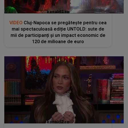
kanald2.ro
VIDEO
Cluj-Napoca se pregătește pentru cea
mai spectaculoasă ediție UNTOLD: sute de
mii de participanți și un impact economic de
120 de milioane de euro
kanald2.ro