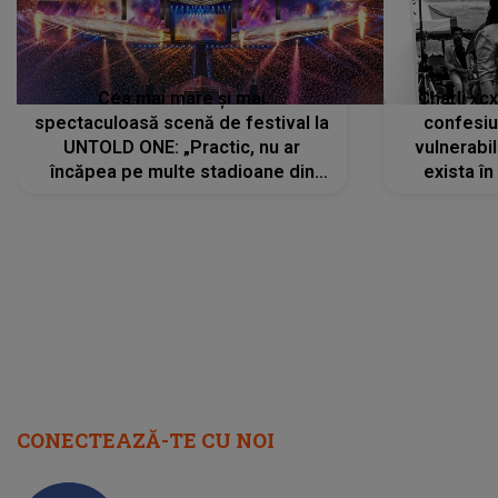
Cea mai mare și mai
Charli xc
spectaculoasă scenă de festival la
confesiu
UNTOLD ONE: „Practic, nu ar
vulnerabil
încăpea pe multe stadioane din
exista în
lume”. Evenimentul începe joi, 6
august 2026
CONECTEAZĂ-TE CU NOI