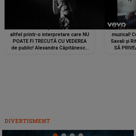
De această dată, "Dilaila" se simte
COLABORAR
altfel printr-o interpretare care NU
muzical! C
POATE FI TRECUTĂ CU VEDEREA
Savali și Ri
de public! Alexandra Căpitănescu
SĂ PRIV
a lansat VERSIUNEA LIVE a piesei
DIVERTISMENT