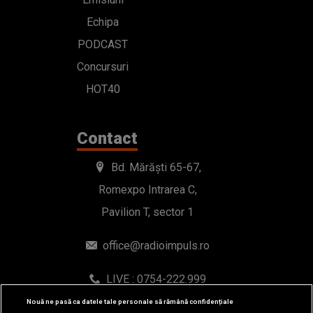
Echipa
PODCAST
Concursuri
HOT40
Contact
Bd. Mărăști 65-67,
Romexpo Intrarea C,
Pavilion T, sector 1
office@radioimpuls.ro
LIVE : 0754-222.999
WhatsApp: 0754-222.999
Nouă ne pasă ca datele tale personale să rămână confidențiale