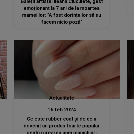
Băieții artistei Ileana Ciuculete, gest
emoționant la 7 ani de la moartea
mamei lor: "A fost dorința lor să nu
facem nicio poză"
Actualitate
16 feb 2024
Ce este rubber coat și de ce a
devenit un produs foarte popular
pentru crearea unei manichiuri