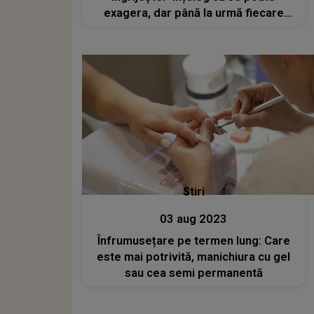
exagera, dar până la urmă fiecare
poate face tot ce își dorește"
Stiri
03 aug 2023
Înfrumusețare pe termen lung: Care
este mai potrivită, manichiura cu gel
sau cea semi permanentă