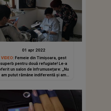
Stiri
01 apr 2022
VIDEO
: Femeie din Timișoara, gest
superb pentru două refugiate! Le-a
oferit un salon de înfrumusețare: „Nu
am putut rămâne indiferentă și am
decis să le ajut”