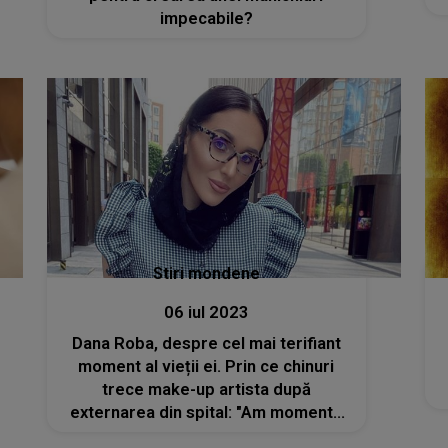
impecabile?
Stiri mondene
06 iul 2023
Dana Roba, despre cel mai terifiant
moment al vieții ei. Prin ce chinuri
trece make-up artista după
externarea din spital: "Am momente
când mi se înfundă capul. Este foarte