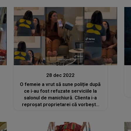
greu!"
Stiri
28 dec 2022
O femeie a vrut să sune poliție după
ce i-au fost refuzate serviciile la
salonul de manichiură. Clienta i-a
reproșat proprietarei că vorbește
10% engleză