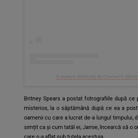
O postare distribuită de Channel 8 (@bri
Britney Spears a postat fotrografiile după ce
misterios, la o săptămână după ce ea a postat
oamenii cu care a lucrat de-a lungul timpului, da
simțit ca și cum tatăl ei, Jamie, încearcă să o 
care s-a aflat sub tutela acestuia.