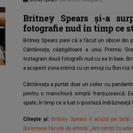
Britney Spears
(sursa foto: Instagram)
Britney Spears și-a sur
fotografie nud în timp ce s
Britney Spears
pare că a făcut un obicei din po
Cântăreața, câștigătoare a unui Premiu G
Instagram două fotografii nud cu ea în baie. Bri
a acoperit zona intimă cu un emoji cu flori roz 
Cântăreața a purtat doar un colier cu pandantiv 
pentru o manichiură simplă franțuzească. Ea 
spate, în timp ce a luat o ipostază îndrăzneață 
Citește și:
Britney Spears îl acuză pe tatăl 
dureroase făcute de artistă: „Am simțit cu ade