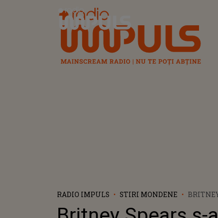
Radio Impuls
RADIO IMPULS
STIRI MONDENE
BRITNEY
POZAT D
Britney Spears s-
PE INTE