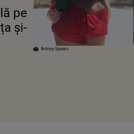
AȚA ȘI-A
lă pe
S FANII CU
FII NUD DIN
 BAIE
ța și-
Britney Spears