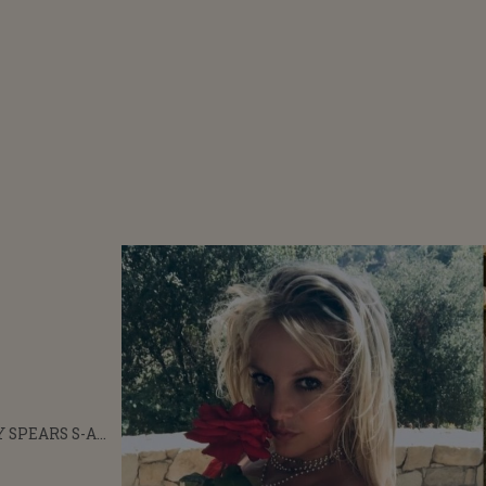
 SPEARS S-A
IN NOU GOALĂ
a
RNET!