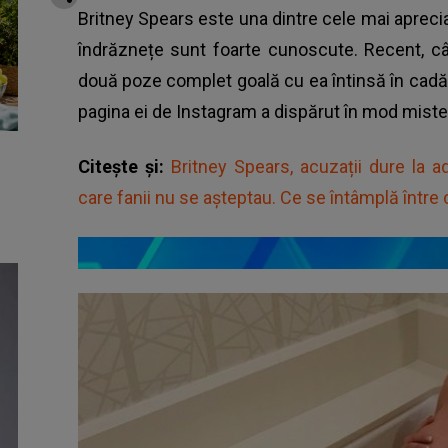
Britney Spears este una dintre cele mai apreciate
îndrăznețe sunt foarte cunoscute. Recent, câ
două poze complet goală cu ea întinsă în cadă.
pagina ei de Instagram a dispărut în mod mist
Citește și:
Britney Spears, acuzații dure la 
care fanii nu se așteptau. Ce se întâmplă între