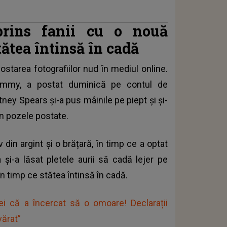
prins fanii cu o nouă
tătea întinsă în cadă
starea fotografiilor nud în mediul online.
rammy, a postat duminică pe contul de
tney Spears și-a pus mâinile pe piept și și-
în pozele postate.
din argint și o brățară, în timp ce a optat
și-a lăsat pletele aurii să cadă lejer pe
în timp ce stătea întinsă în cadă.
ei că a încercat să o omoare! Declarații
vărat”