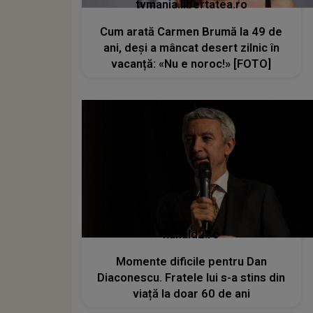
tvmania.libertatea.ro
Cum arată Carmen Brumă la 49 de
ani, deși a mâncat desert zilnic în
vacanță: «Nu e noroc!» [FOTO]
kanald2.ro
Momente dificile pentru Dan
Diaconescu. Fratele lui s-a stins din
viață la doar 60 de ani