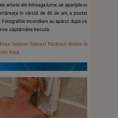
 artiste din întreaga lume, iar aparițiile ei
ntăreața în vârstă de 40 de ani, a postat
 Fotografiile incendiare au apărut după ce
erios săptămâna trecută.
adresa Selenei Gomez! Războiul divelor la
 cele două