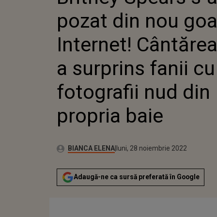
CÂNTĂRE
pozat din nou goa
SURPRIN
FOTOGRA
PROPRIA
Internet! Cântărea
a surprins fanii cu
fotografii nud din
propria baie
Publicat:
Autor:
luni, 28 noiembrie 2022
Actualizat:
BIANCA ELENA
luni, 28 noiembrie 2022
Adaugă-ne ca sursă preferată în Google