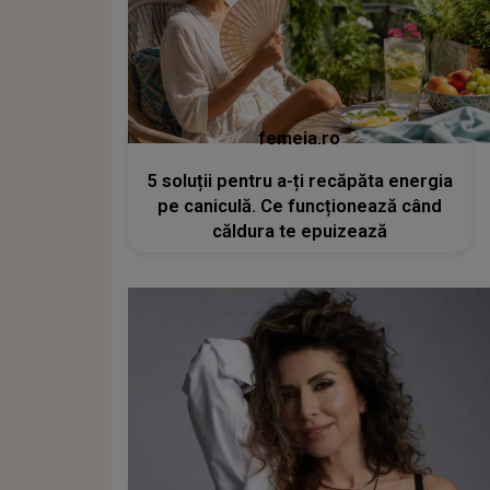
femeia.ro
5 soluții pentru a-ți recăpăta energia
pe caniculă. Ce funcționează când
căldura te epuizează