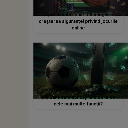
(P) Cum contribuie tehnologia la
creșterea siguranței privind jocurile
online
(P) Care sunt aplicațiile mobile cu
cele mai multe funcții?