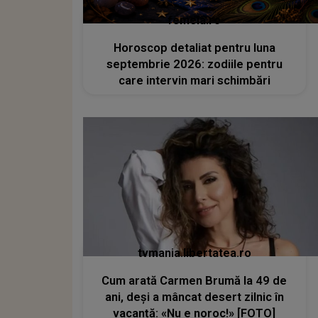
femeia.ro
Horoscop detaliat pentru luna
septembrie 2026: zodiile pentru
care intervin mari schimbări
tvmania.libertatea.ro
Cum arată Carmen Brumă la 49 de
ani, deși a mâncat desert zilnic în
vacanță: «Nu e noroc!» [FOTO]