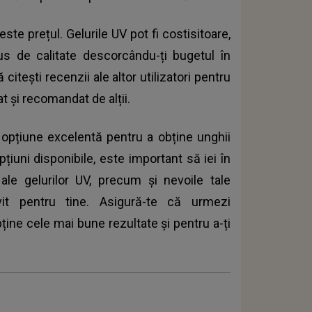
ste prețul. Gelurile UV pot fi costisitoare,
us de calitate descorcându-ți bugetul în
 citești recenzii ale altor utilizatori pentru
t și recomandat de alții.
o opțiune excelentă pentru a obține unghii
iuni disponibile, este important să iei în
e ale gelurilor UV, precum și nevoile tale
vit pentru tine. Asigură-te că urmezi
obține cele mai bune rezultate și pentru a-ți