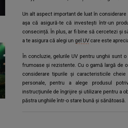
Un alt aspect important de luat în considerare e
așa că asigură-te că investești într-un prod
consecință. În plus, ar fi bine să cercetezi și să
a te asigura că alegi un
gel UV
care este aprecia
În concluzie, gelurile UV pentru unghii sunt 
frumoase și rezistente. Cu o gamă largă de opț
considerare tipurile și caracteristicile chei
personale, pentru a alege produsul potri
instrucțiunile de îngrijire și utilizare pentru a 
păstra unghiile într-o stare bună și sănătoasă.