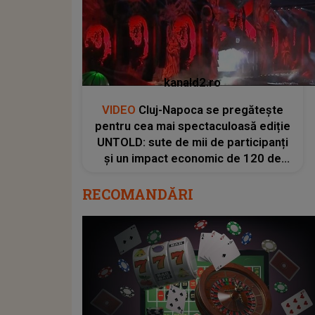
kanald2.ro
VIDEO
Cluj-Napoca se pregătește
pentru cea mai spectaculoasă ediție
UNTOLD: sute de mii de participanți
și un impact economic de 120 de
milioane de euro
RECOMANDĂRI