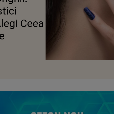
tici
legi Ceea
e