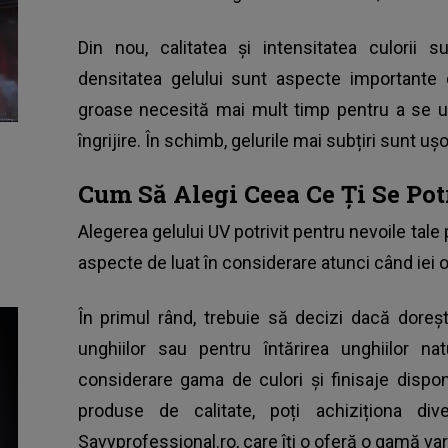
Din nou, calitatea și intensitatea culorii 
densitatea gelului sunt aspecte importante 
groase necesită mai mult timp pentru a se u
îngrijire. În schimb, gelurile mai subțiri sunt uș
Cum Să Alegi Ceea Ce Ți Se Pot
Alegerea gelului UV potrivit pentru nevoile tale p
aspecte de luat în considerare atunci când iei o
În primul rând, trebuie să decizi dacă doreșt
unghiilor sau pentru întărirea unghiilor n
considerare gama de culori și finisaje dispon
produse de calitate, poți achiziționa di
Savyprofessional.ro, care îți o oferă o gamă va