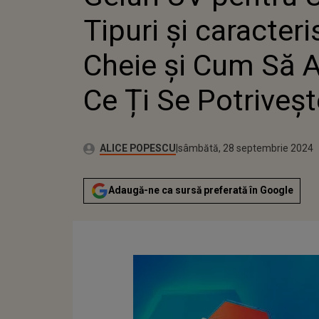
Tipuri și caracteris
Cheie și Cum Să A
Ce Ți Se Potriveșt
Publicat:
Autor:
joi, 28 septembrie 2023
Actualizat:
ALICE POPESCU
sâmbătă, 28 septembrie 2024
Adaugă-ne ca sursă preferată în Google