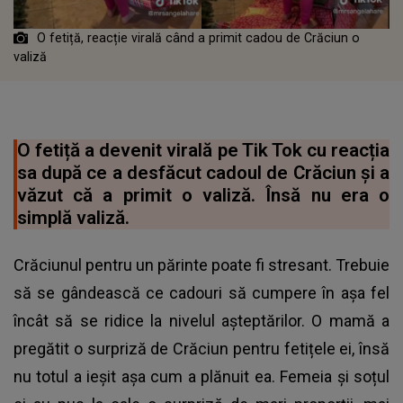
O fetiță, reacție virală când a primit cadou de Crăciun o
valiză
O fetiță a devenit virală pe Tik Tok cu reacția
sa după ce a desfăcut cadoul de Crăciun și a
văzut că a primit o valiză. Însă nu era o
simplă valiză.
Crăciunul pentru un părinte poate fi stresant. Trebuie
să se gândească ce cadouri să cumpere în așa fel
încât să se ridice la nivelul așteptărilor. O mamă a
pregătit o surpriză de Crăciun pentru fetițele ei, însă
nu totul a ieșit așa cum a plănuit ea. Femeia și soțul