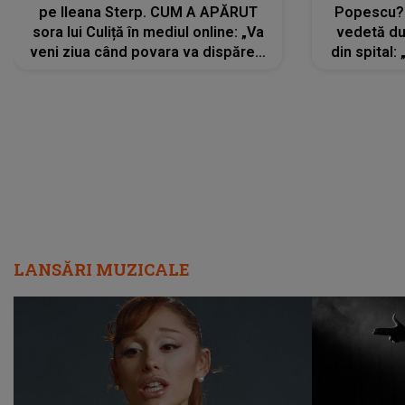
pe Ileana Sterp. CUM A APĂRUT
Popescu?
sora lui Culiță în mediul online: „Va
vedetă du
veni ziua când povara va dispărea,
din spital:
iar lacrimile...”
LANSĂRI MUZICALE