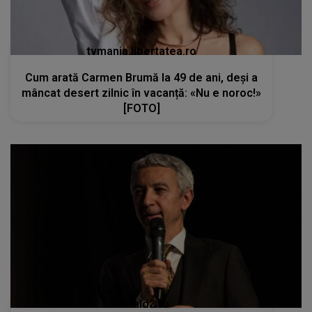
tvmania.libertatea.ro
Cum arată Carmen Brumă la 49 de ani, deși a
mâncat desert zilnic în vacanță: «Nu e noroc!»
[FOTO]
kanald2.ro