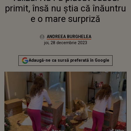
primit, însă nu știa că înăuntru
e o mare surpriză
Autor:
ANDREEA BURGHELEA
Publicat:
miercuri, 28 decembrie 2022
Actualizat:
joi, 28 decembrie 2023
Adaugă-ne ca sursă preferată în Google