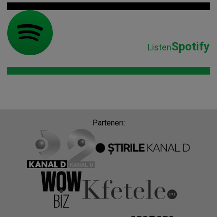
Spotify
Listen
Parteneri: