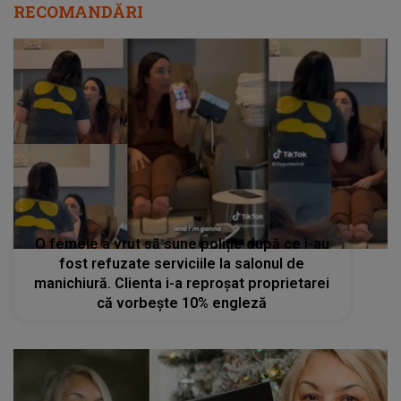
RECOMANDĂRI
O femeie a vrut să sune poliție după ce i-au
fost refuzate serviciile la salonul de
manichiură. Clienta i-a reproșat proprietarei
că vorbește 10% engleză