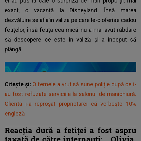
ei au pus la cale o surpriză de mari proporții, mai
exact, o vacanță la Disneyland. Însă marea
dezvăluire se afla în valiza pe care le-o oferise cadou
fetițelor, însă fetița cea mică nu a mai avut răbdare
să descopere ce este în valiză și a început să
plângă.
Citește și:
O femeie a vrut să sune poliție după ce i-
au fost refuzate serviciile la salonul de manichiură.
Clienta i-a reproșat proprietarei că vorbește 10%
engleză
Reacția dură a fetiței a fost aspru
taxată de către internauți: „
Olivia,