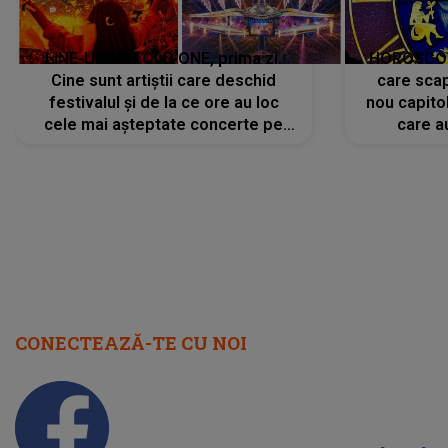
LINE-UP UNTOLD ONE, prima zi.
HOROSCOP 
Cine sunt artiștii care deschid
care scap
festivalul și de la ce ore au loc
nou capitol
cele mai așteptate concerte pe
care a
scena principală?
perioadă 
CONECTEAZĂ-TE CU NOI