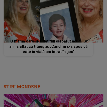
O mamă care și-a dat fiul dispărut acum 10
ani, a aflat că trăiește: „Când mi s-a spus că
este în viață am intrat în șoc”
STIRI MONDENE