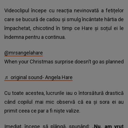
Videoclipul începe cu reacția nevinovată a fetițelor
care se bucură de cadou și smulg încântate hârtia de
împachetat, chicotind în timp ce Hare și soțul ei le
îndemna pentru a continua.
@mrsangelahare
When your Christmas surprise doesn’t go as planned
♬ original sound- Angela Hare
Cu toate acestea, lucrurile iau o întorsătură drastică
când copilul mai mic observă că ea și sora ei au
primit ceea ce par a fi niște valize.
Imediat, începe să plângă, spunând:
„Nu, am vrut