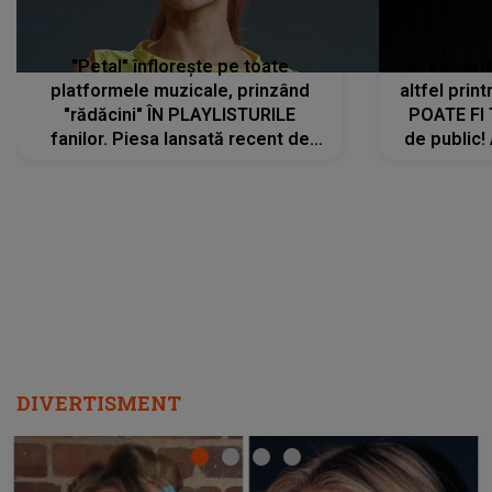
"Petal" înflorește pe toate
De această 
platformele muzicale, prinzând
altfel prin
"rădăcini" ÎN PLAYLISTURILE
POATE FI
fanilor. Piesa lansată recent de
de public!
Ariana Grande îi face pe
a lansat V
ascultători SĂ O ASCULTE PE
REPEAT
DIVERTISMENT