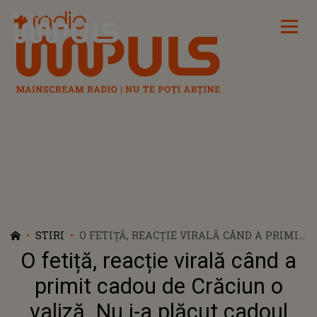
Radio Impuls
STIRI
O FETIȚĂ, REACȚIE VIRALĂ CÂND A PRIMIT
CADOU DE CRĂCIUN O VALIZĂ. NU I-A
O fetiță, reacție virală când a
PLĂCUT CADOUL PRIMIT, ÎNSĂ NU ȘTIA CĂ
ÎNĂUNTRU E O MARE SURPRIZĂ
primit cadou de Crăciun o
valiză. Nu i-a plăcut cadoul