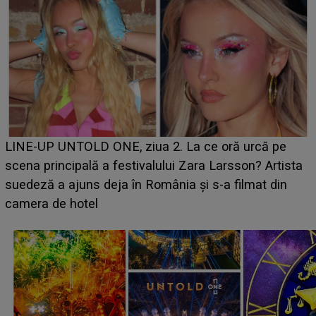
Ce a dezvăluit noua concurentă din "Casa Iubirii" l-a
luat prin surprindere pe Emanuel. CINE ESTE
BĂIATUL VIZAT de Alexandra?! Aflându-se în fața
faptului împlinit, A RECUNOSCUT IMEDIAT: "Am
avut..."