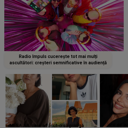
Radio Impuls cucerește tot mai mulți
ascultători: creșteri semnificative în audiență
MESAJUL care a făcut-o să plângă
CE SE Î