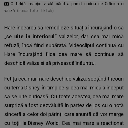
O fetiță, reacție virală când a primit cadou de Crăciun o
valiză
(sursa foto: TikTok)
Hare încearcă să remedieze situația încurajând-o să
„se uite în interiorul”
valizelor, dar cea mai mică
refuză, încă fiind supărată. Videoclipul continuă cu
Hare încurajând fiica cea mare să continue să
deschidă valiza și să privească înăuntru.
Fetița cea mai mare deschide valiza, scoțând tricouri
cu tema Disney, în timp ce și cea mai mică a început
să se uite curioasă. Cu toate acestea, cea mai mare
surpriză a fost dezvăluită în partea de jos cu o notă
sinceră a celor doi părinți care anunță că vor merge
cu toții la Disney World. Cea mai mare a reacționat