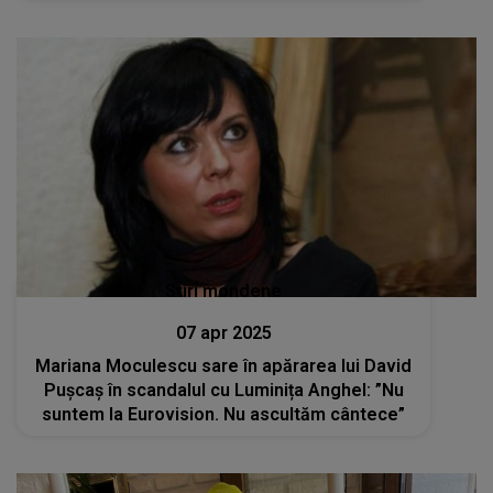
nu ies din cameră de frică" Cum a reacționat
Luminița Anghel
Stiri mondene
07 apr 2025
Mariana Moculescu sare în apărarea lui David
Pușcaș în scandalul cu Luminița Anghel: ”Nu
suntem la Eurovision. Nu ascultăm cântece”