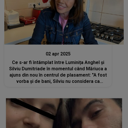
Stiri mondene
02 apr 2025
Ce s-ar fi întâmplat între Luminița Anghel și
Silviu Dumitriade în momentul când Măriuca a
ajuns din nou în centrul de plasament: "A fost
vorba și de bani, Silviu nu considera ca
trebuia să hrănească două guri care...mama
avut de ales între noi și Silviu