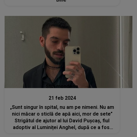
Stiri mondene
21 feb 2024
„Sunt singur în spital, nu am pe nimeni. Nu am
nici măcar o sticlă de apă aici, mor de sete”
Strigătul de ajutor al lui David Pușcaș, fiul
adoptiv al Luminiței Anghel, după ce a fost
operat de urgență