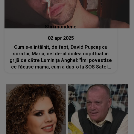
Stiri mondene
02 apr 2025
Cum s-a întâlnit, de fapt, David Pușcaș cu
sora lui, Maria, cel de-al doilea copil luat în
grijă de către Luminița Anghel: "Îmi povestise
ce făcuse mama, cum a dus-o la SOS Satele
Copiilor." Unde se află acum Măriuca?