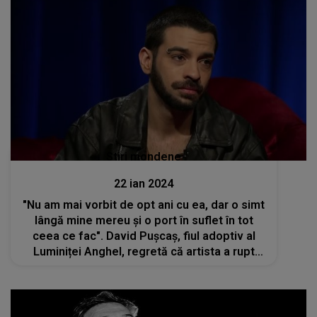
Stiri mondene
22 ian 2024
"Nu am mai vorbit de opt ani cu ea, dar o simt
lângă mine mereu și o port în suflet în tot
ceea ce fac". David Pușcaș, fiul adoptiv al
Luminiței Anghel, regretă că artista a rupt
legătura cu el. Ce s-a ales de tânăr