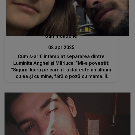
Stiri mondene
02 apr 2025
Cum s-ar fi întâmplat separarea dintre
Luminița Anghel și Măriuca: "Mi-a povestit:
"Sigurul lucru pe care i l-a dat este un album
cu ea și cu mine, fără o poză cu mama. Îi
spune în prezent, mama Luminița, ți se pare
normal?"