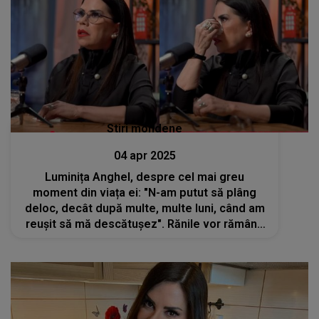
Stiri mondene
04 apr 2025
Luminița Anghel, despre cel mai greu
moment din viața ei: "N-am putut să plâng
deloc, decât după multe, multe luni, când am
reușit să mă descătușez". Rănile vor rămâne
mereu în sufletul artistei