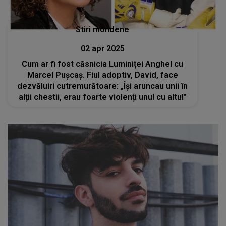
Stiri mondene
02 apr 2025
Cum ar fi fost căsnicia Luminiței Anghel cu
Marcel Pușcaș. Fiul adoptiv, David, face
dezvăluiri cutremurătoare: „Își aruncau unii în
alții chestii, erau foarte violenți unul cu altul”