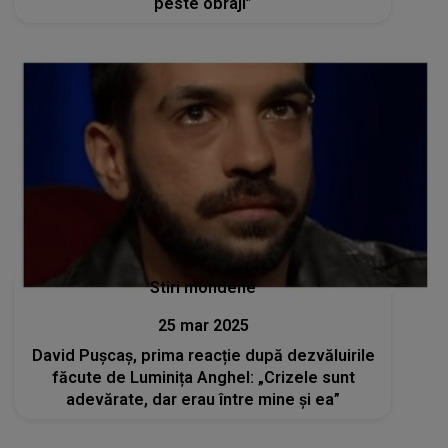
peste obraji”
Stiri mondene
25 mar 2025
David Pușcaș, prima reacție după dezvăluirile
făcute de Luminița Anghel: „Crizele sunt
adevărate, dar erau între mine și ea”