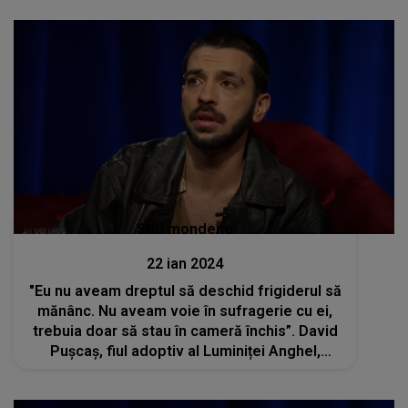
Stiri mondene
22 ian 2024
"Eu nu aveam dreptul să deschid frigiderul să
mănânc. Nu aveam voie în sufragerie cu ei,
trebuia doar să stau în cameră închis”. David
Pușcaș, fiul adoptiv al Luminiței Anghel,
despre calvarul trăit