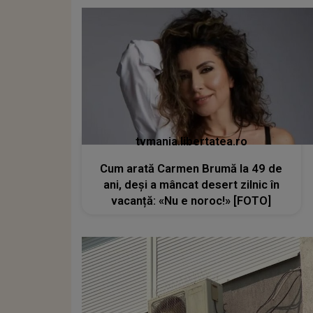
tvmania.libertatea.ro
Cum arată Carmen Brumă la 49 de
ani, deși a mâncat desert zilnic în
vacanță: «Nu e noroc!» [FOTO]