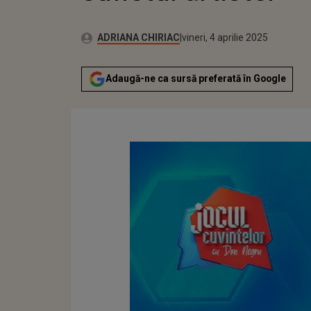
Publicat:
Autor:
vineri, 4 aprilie 2025
Actualizat:
ADRIANA CHIRIAC
vineri, 4 aprilie 2025
Adaugă-ne ca sursă preferată în Google