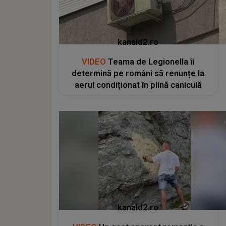
kanald2.ro
VIDEO
Teama de Legionella îi
determină pe români să renunțe la
aerul condiționat în plină caniculă
kanald2.ro