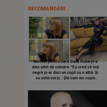
RECOMANDĂRI
Motivul pentru care Dana Roba și-a
ales iubit de culoare: "Eu cred că toți
negrii și-ar dori un copil cu o albă. Și
cu ochii verzi… Știi cum ies copiii
ăia? E ciocolata Dubai”