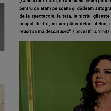
„Când a murit tata, nu am plâns. N-am putut 
pentru că eram pe scenă și dădeam autograf
de la spectacole, la tata, la sicriu, găseș
ocupat de tot, nu am plâns deloc, deloc, 
reușit să mă descătușez"
, a povestit
Luminița 