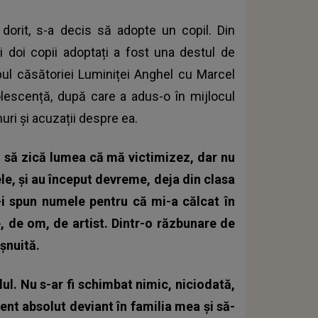
dorit, s-a decis să adopte un copil. Din
i doi copii adoptați a fost una destul de
pul căsătoriei Luminiței Anghel cu Marcel
escență, după care a adus-o în mijlocul
uri și acuzații despre ea.
 o să zică lumea că mă victimizez, dar nu
e, și au început devreme, deja din clasa
-i spun numele pentru că mi-a călcat în
 de om, de artist. Dintr-o răzbunare de
șnuită.
ilul. Nu s-ar fi schimbat nimic, niciodată,
nt absolut deviant în familia mea și să-