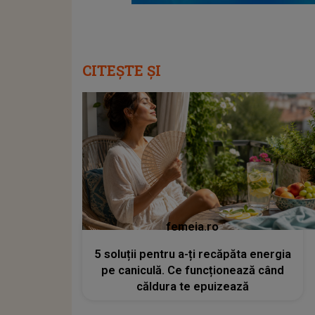
CITEȘTE ȘI
femeia.ro
5 soluții pentru a-ți recăpăta energia
pe caniculă. Ce funcționează când
căldura te epuizează