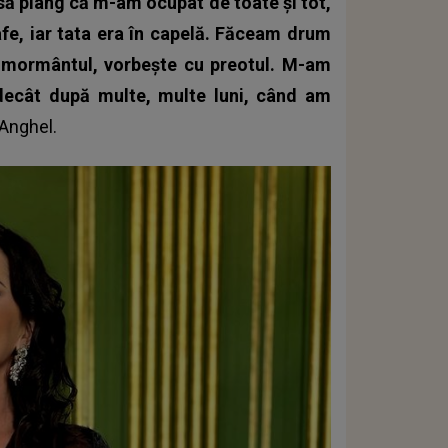
să plâng că m-am ocupat de toate și tot,
e, iar tata era în capelă. Făceam drum
te mormântul, vorbește cu preotul. M-am
decât după multe, multe luni, când am
Anghel.