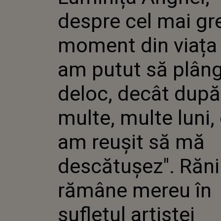
"N-AM P
despre cel mai gr
PLÂNG D
DUPĂ M
LUNI, C
moment din viața e
SĂ MĂ D
RĂNILE
am putut să plân
MEREU 
ARTISTE
deloc, decât după
multe, multe luni,
am reușit să mă
descătușez". Răni
rămâne mereu în
sufletul artistei