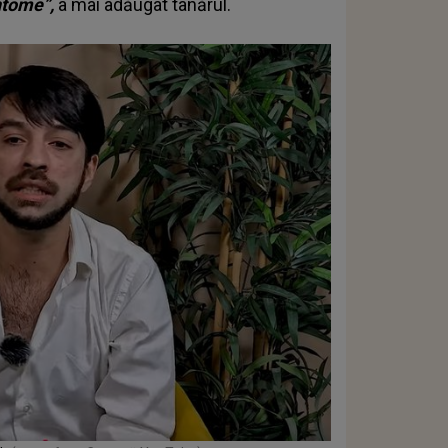
antome”,
a mai adăugat tânărul.