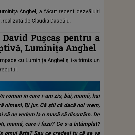
 Luminița Anghel, a făcut recent dezvăluiri
 realizată de Claudia Dascălu.
e David Pușcaș pentru a
ptivă, Luminița Anghel
împace cu Luminița Anghel și i-a trimis un
trecutul.
n roman în care i-am zis, băi, mamă, hai
 nimeni, îți jur. Că știi că dacă noi vrem,
ai să ne vedem la o masă să discutăm. De
ști, mamă, care-i faza? Ce s-a întâmplat?
is omul ăsta? Sau ce credeai tu că se va