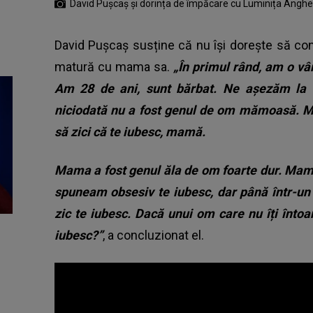
David Pușcaș și dorința de împăcare cu Luminița Anghe
David Pușcaș susține că nu își dorește să cont
matură cu mama sa.
„În primul rând, am o vâ
Am 28 de ani, sunt bărbat. Ne așezăm la 
niciodată nu a fost genul de om mămoasă. Ma
să zici că te iubesc, mamă.
Mama a fost genul ăla de om foarte dur. Mama
spuneam obsesiv te iubesc, dar până într-un
zic te iubesc. Dacă unui om care nu îți întoa
iubesc?”
, a concluzionat el.