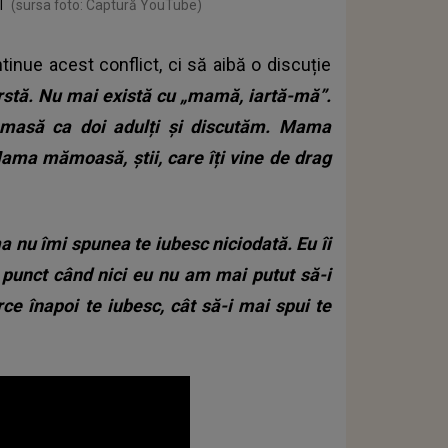
l
(sursa foto: Captură YouTube)
inue acest conflict, ci să aibă o discuție
rstă. Nu mai există cu „mamă, iartă-mă”.
masă ca doi adulți și discutăm. Mama
ma mămoasă, știi, care îți vine de drag
 nu îmi spunea te iubesc niciodată. Eu îi
 punct când nici eu nu am mai putut să-i
rce înapoi te iubesc, cât să-i mai spui te