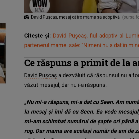
David Pușcaș, mesaj către mama sa adoptivă
(sursa f
Citește și:
David Pușcaș, fiul adoptiv al Lumi
partenerul mamei sale: ”Nimeni nu a dat în min
Ce răspuns a primit de la a
David Pușcaș
a dezvăluit că răspunsul nu a fo
văzut mesajul, dar nu i-a răspuns.
„Nu mi-a răspuns, mi-a dat cu Seen. Am număru
la mesaj și îmi dă cu Seen. Ea vede mesajul
mi-am schimbat numărul de șapte ori până at
rog. Dar mama are același număr de ani de zile