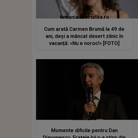
tvmania.libertatea.ro
Cum arată Carmen Brumă la 49 de
ani, deși a mâncat desert zilnic în
vacanță: «Nu e noroc!» [FOTO]
kanald2.ro
Momente dificile pentru Dan
Diaconescu. Fratele lui s-a stins din