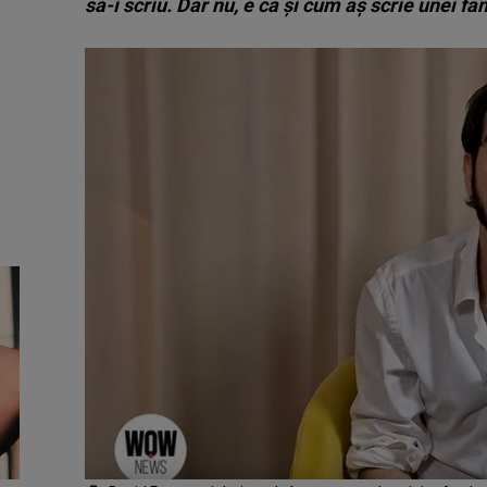
să-i scriu. Dar nu, e ca și cum aș scrie unei f