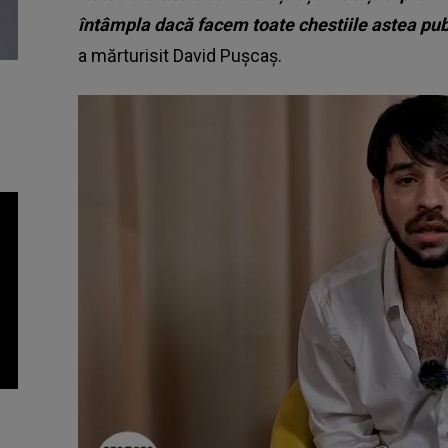
întâmpla dacă facem toate chestiile astea publi
a mărturisit David Pușcaș.