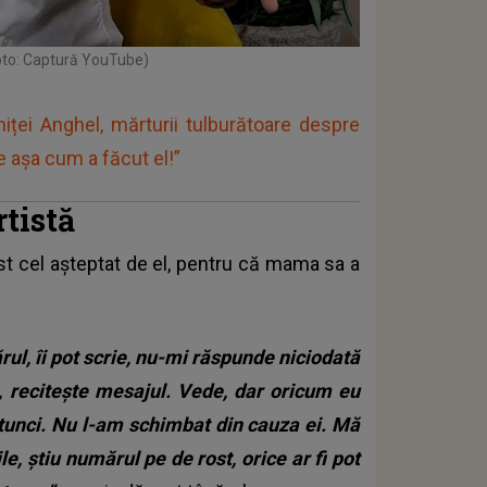
oto: Captură YouTube)
niței Anghel, mărturii tulburătoare despre
e așa cum a făcut el!”
rtistă
st cel așteptat de el, pentru că mama sa a
l, îi pot scrie, nu-mi răspunde niciodată
, recitește mesajul. Vede, dar oricum eu
unci. Nu l-am schimbat din cauza ei. Mă
, știu numărul pe de rost, orice ar fi pot