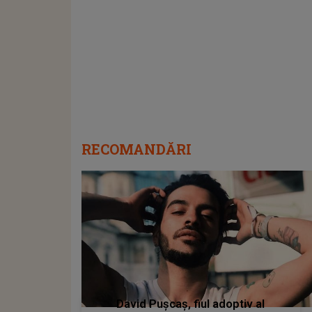
RECOMANDĂRI
David Pușcaș, fiul adoptiv al