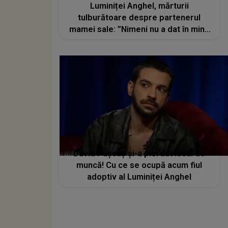
Luminiței Anghel, mărturii
tulburătoare despre partenerul
mamei sale: ”Nimeni nu a dat în mine
așa cum a făcut el!”
David Pușcaș și-a pierdut locul de
muncă! Cu ce se ocupă acum fiul
adoptiv al Luminiței Anghel