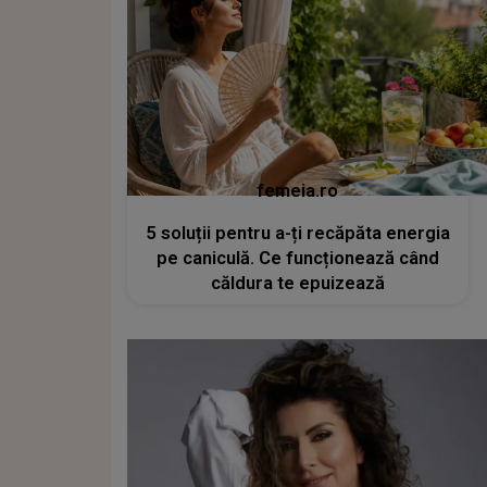
femeia.ro
5 soluții pentru a-ți recăpăta energia
pe caniculă. Ce funcționează când
căldura te epuizează