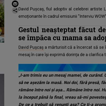
David Pușcaș, fiul adoptiv al celebrei artiste
emoționante în cadrul emisiunii ”Interviu WOW”,
Gestul neașteptat făcut d
se împăca cu mama sa ado
David Pușcaș
a mărturisit că a încercat să se 
mesaj în care își exprimă dorința de a clarifica 
„I-am trimis eu un mesaj mamei, de curând. U
să ne așezăm la masă. Noi doi, fără presă, fără
rămâne între noi și așa… Rămâne între noi. H
la început până la final, vreau să-mi poveste
De ce a trebuit să renunți așa? Ce ți-a prom