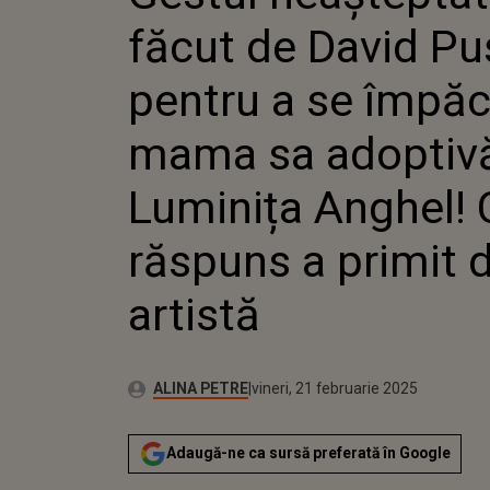
ÎMPĂCA
făcut de David P
ADOPTI
ANGHEL!
A PRIMI
pentru a se împă
ARTIST
mama sa adoptiv
Luminița Anghel! 
răspuns a primit d
artistă
Publicat:
Autor:
vineri, 21 februarie 2025
Actualizat:
ALINA PETRE
vineri, 21 februarie 2025
Adaugă-ne ca sursă preferată în Google