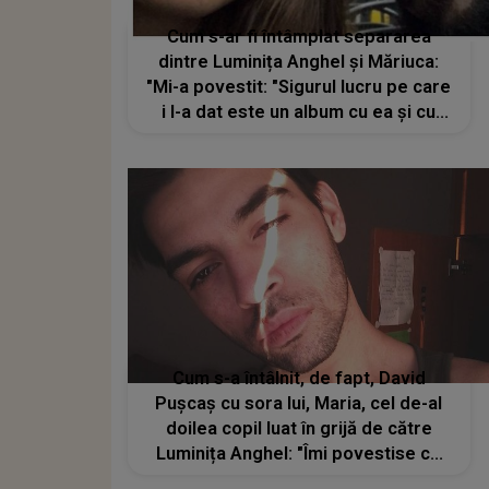
Cum s-ar fi întâmplat separarea
dintre Luminița Anghel și Măriuca:
"Mi-a povestit: "Sigurul lucru pe care
i l-a dat este un album cu ea și cu
mine, fără o poză cu mama. Îi spune
în prezent, mama Luminița, ți se pare
normal?"
Cum s-a întâlnit, de fapt, David
Pușcaș cu sora lui, Maria, cel de-al
doilea copil luat în grijă de către
Luminița Anghel: "Îmi povestise ce
făcuse mama, cum a dus-o la SOS