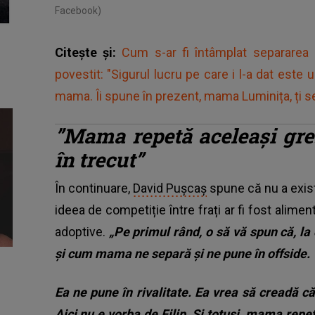
Facebook)
Citește și:
Cum s-ar fi întâmplat separarea 
povestit: "Sigurul lucru pe care i l-a dat est
mama. Îi spune în prezent, mama Luminița, ți s
”Mama repetă aceleași greș
în trecut”
În continuare,
David Pușcaș
spune că nu a existat
ideea de competiție între frați ar fi fost ali
adoptive.
„Pe primul rând, o să vă spun că, la
și cum mama ne separă și ne pune în offside.
Ea ne pune în rivalitate. Ea vrea să creadă c
Aici nu e vorba de Filip. Și totuși, mama repet