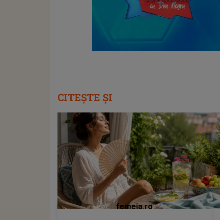
CITEȘTE ȘI
femeia.ro