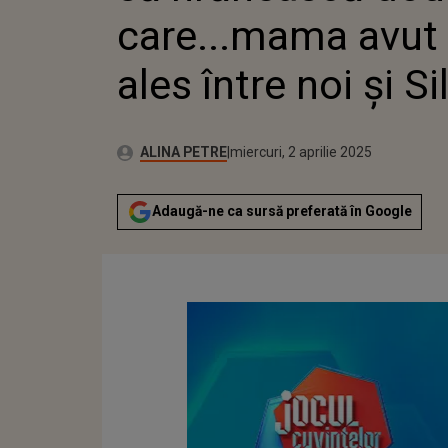
care...mama avut
ales între noi și Si
Autor:
Publicat:
ALINA PETRE
miercuri, 2 aprilie 2025
Adaugă-ne ca sursă preferată în Google