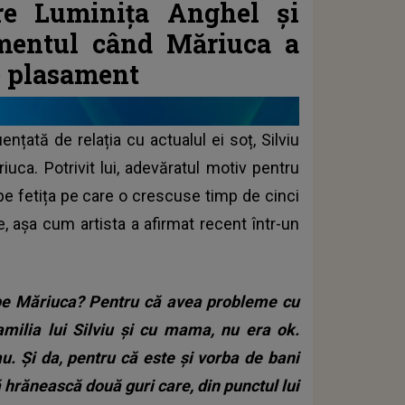
tre Luminița Anghel și
mentul când Măriuca a
e plasament
țată de relația cu actualul ei soț, Silviu
iuca. Potrivit lui, adevăratul motiv pentru
 pe fetița pe care o crescuse timp de cinci
e, așa cum artista a afirmat recent într-un
pe Măriuca? Pentru că avea probleme cu
familia lui Silviu și cu mama, nu era ok.
au. Și da, pentru că este și vorba de bani
să hrănească două guri care, din punctul lui