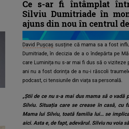
Ce s-ar fi întâmplat în
Silviu Dumitriade în mo
ajuns din nou în centrul d
David Pușcaș
susține că mama sa a fost influen
Dumitriade, în decizia de a o îndepărta pe Măr
care Luminița nu s-ar mai fi dus să o viziteze
ani nu a fost dorința de a nu-i răscoli traumel
podcast, ci tensiunile din viața sa personală.
„Știi de ce nu s-a mai dus mama să o vadă 
Silviu. Situația care se crease în casă, cu 
Mama lui Silviu, toată familia lui… se implic
aici. Asta e, de fapt, adevărul. Silviu nu voia 