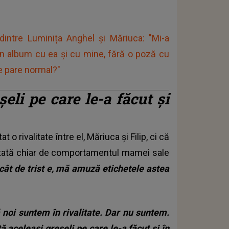
dintre Luminița Anghel și Măriuca: "Mi-a
e un album cu ea și cu mine, fără o poză cu
e pare normal?"
eli pe care le-a făcut și
 o rivalitate între el, Măriuca și Filip, ci că
mentată chiar de comportamentul mamei sale
 cât de trist e, mă amuză etichetele astea
ă noi suntem în rivalitate. Dar nu suntem.
ă aceleași greșeli pe care le-a făcut și în