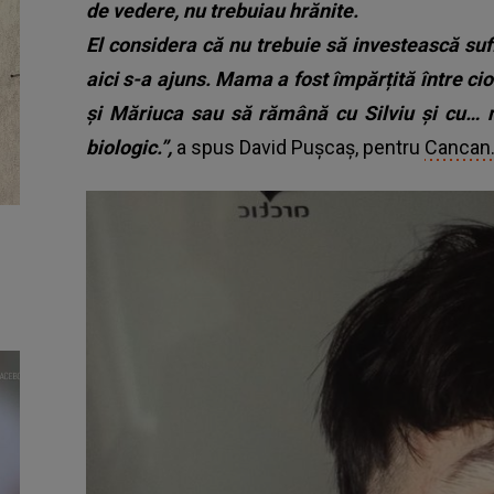
de vedere, nu trebuiau hrănite.
El considera că nu trebuie să investească sufl
aici s-a ajuns. Mama a fost împărțită între ci
și Măriuca sau să rămână cu Silviu și cu… m
biologic.”,
a spus David Pușcaș, pentru
Cancan