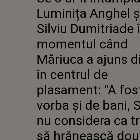
DUMITR
Luminița Anghel ș
MOMENT
MĂRIUC
NOU ÎN
Silviu Dumitriade 
PLASAME
VORBA Ș
momentul când
SILVIU 
CA TREB
HRĂNEA
Măriuca a ajuns d
GURI CA
AVUT DE
în centrul de
NOI ȘI S
plasament: "A fos
vorba și de bani, S
nu considera ca t
să hrănească dou