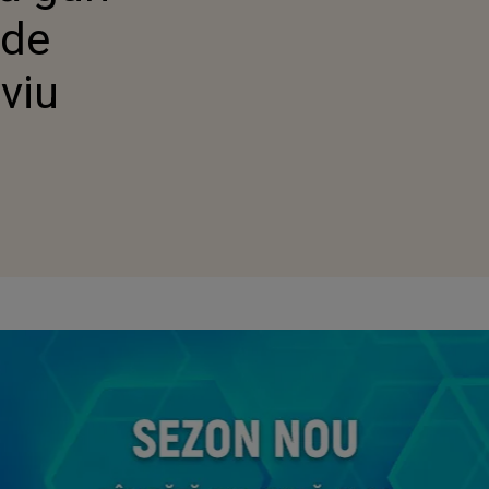
 de
lviu