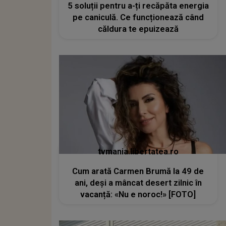
5 soluții pentru a-ți recăpăta energia
pe caniculă. Ce funcționează când
căldura te epuizează
tvmania.libertatea.ro
Cum arată Carmen Brumă la 49 de
ani, deși a mâncat desert zilnic în
vacanță: «Nu e noroc!» [FOTO]