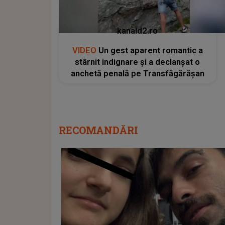
kanald2.ro
VIDEO
Un gest aparent romantic a
stârnit indignare și a declanșat o
anchetă penală pe Transfăgărășan
RECOMANDĂRI