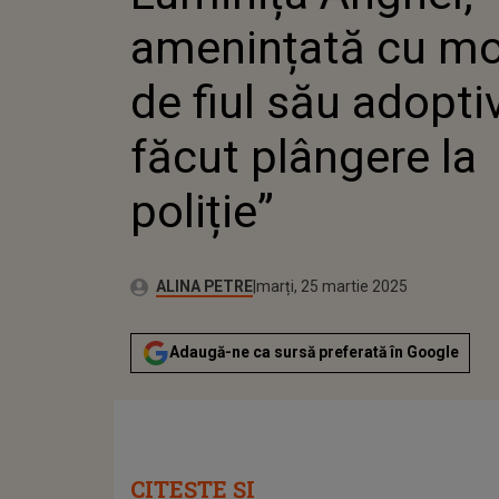
ADOPTIV
amenințată cu mo
PLÂNGER
de fiul său adopti
făcut plângere la
poliție”
Autor:
Publicat:
ALINA PETRE
marți, 25 martie 2025
Adaugă-ne ca sursă preferată în Google
CITEȘTE ȘI