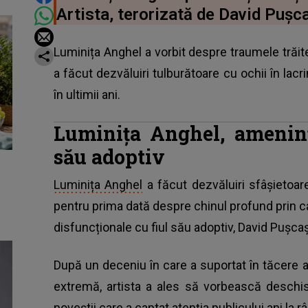
Artista, terorizată de David Pușc
Luminița Anghel a vorbit despre traumele trăite
a făcut dezvăluiri tulburătoare cu ochii în lacr
în ultimii ani.
Luminița Anghel, ameninț
său adoptiv
Luminița Anghel
a făcut dezvăluiri sfâșietoar
pentru prima dată despre chinul profund prin car
disfuncționale cu fiul său adoptiv, David Pușcaș
După un deceniu în care a suportat în tăcere a
extremă, artista a ales să vorbească deschis
poveștii care a captat atenția publicului ani la 