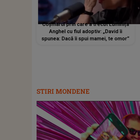
Coșmarul prin care a trecut Luminița
Anghel cu fiul adoptiv: „David îi
spunea: Dacă îi spui mamei, te omor”
STIRI MONDENE