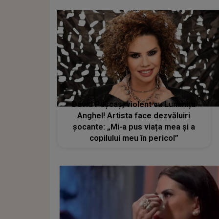
David Pușcaș, violent cu Luminița
Anghel! Artista face dezvăluiri
șocante: „Mi-a pus viața mea și a
copilului meu în pericol”