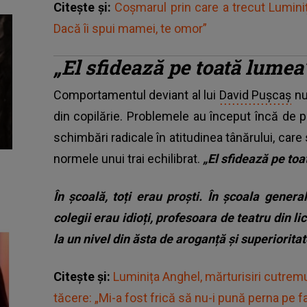
Citește și:
Coșmarul prin care a trecut Luminiț
Dacă îi spui mamei, te omor”
„El sfidează pe toată lumea
Comportamentul deviant al lui
David Pușcaș
nu 
din copilărie. Problemele au început încă de p
schimbări radicale în atitudinea tânărului, care 
normele unui trai echilibrat.
„El sfidează pe to
În școală, toți erau proști. În școala generală
colegii erau idioți, profesoara de teatru din li
la un nivel din ăsta de aroganță și superiorita
Citește și:
Luminița Anghel, mărturisiri cutrem
tăcere: „Mi-a fost frică să nu-i pună perna pe f