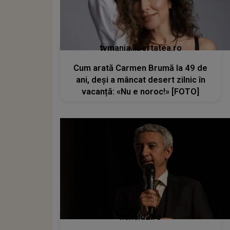
tvmania.libertatea.ro
Cum arată Carmen Brumă la 49 de
ani, deși a mâncat desert zilnic în
vacanță: «Nu e noroc!» [FOTO]
kanald2.ro