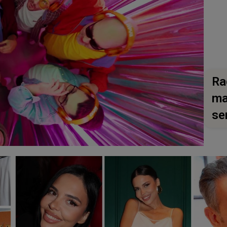
Ra
ma
se