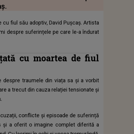
aș.
 cu fiul său adoptiv, David Pușcaș. Artista
imi despre suferințele pe care le-a îndurat
ată cu moartea de fiul
e despre traumele din viața sa și a vorbit
e a trecut din cauza relației tensionate și
.
cuzații, conflicte și episoade de suferință
 și a oferit o imagine complet diferită a
rând. Cu lacrimi în ochi și vocea tremurândă,