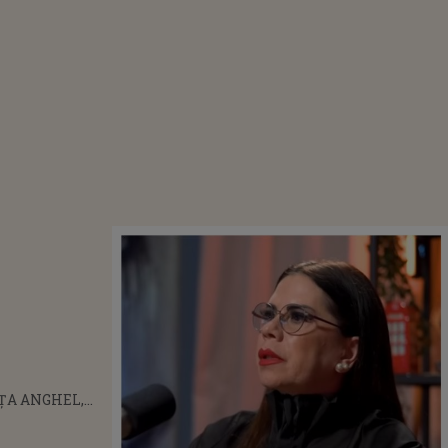
ȚA ANGHEL,
ȚATĂ CU
 DE FIUL SĂU