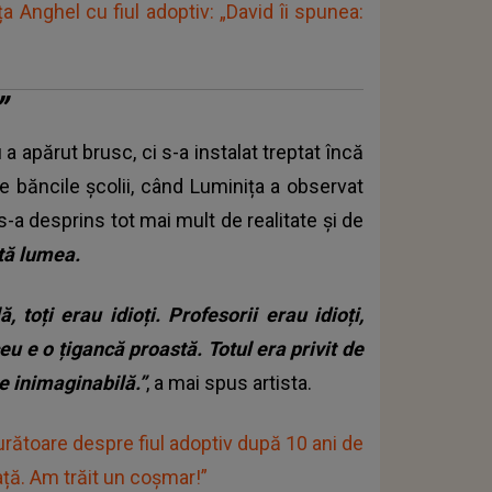
a Anghel cu fiul adoptiv: „David îi spunea:
”
a apărut brusc, ci s-a instalat treptat încă
e băncile școlii, când Luminița a observat
s-a desprins tot mai mult de realitate și de
ată lumea.
, toți erau idioți. Profesorii erau idioți,
ceu e o țigancă proastă. Totul era privit de
te inimaginabilă.”
, a mai spus artista.
urătoare despre fiul adoptiv după 10 ani de
ață. Am trăit un coșmar!”