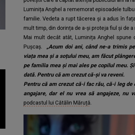
Luminița Anghel a rememorat episoadele tulbur
familie. Vedeta a rupt tăcerea și a adus în faț
mult timp, din dorința de a-și proteja fiul și de a 
Mai mult decât atât, Luminița Anghel spune
Pușcaș.
„Acum doi ani, când ne-a trimis p
viața mea și a soțului meu, am făcut plângere
pe familia mea și mai ales pe copilul meu. Ș
dată. Pentru că am crezut că-și va reveni.
Pentru că am crezut că-i fac rău, că-i leg de 
angajare, dar el nu vrea să angajeze, nu 
podcastul lui Cătălin Măruță
.