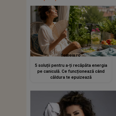
femeia.ro
5 soluții pentru a-ți recăpăta energia
pe caniculă. Ce funcționează când
căldura te epuizează