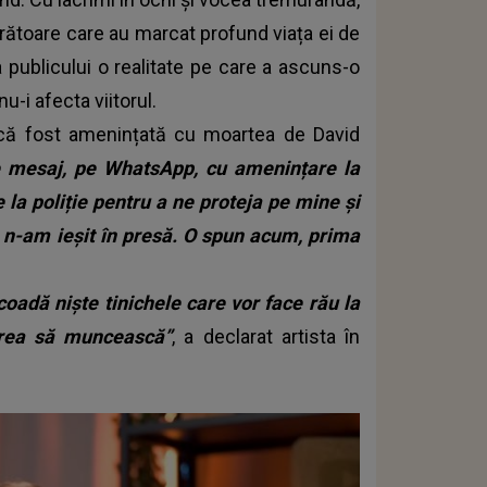
ătoare care au marcat profund viața ei de
a publicului o realitate pe care a ascuns-o
nu-i afecta viitorul.
 că fost amenințată cu moartea de David
e mesaj, pe WhatsApp, cu amenințare la
 la poliție pentru a ne proteja pe mine și
i n-am ieșit în presă. O spun acum, prima
coadă niște tinichele care vor face rău la
vrea să muncească”
, a declarat artista în