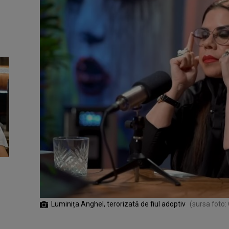
Luminița Anghel, terorizată de fiul adoptiv
(sursa foto