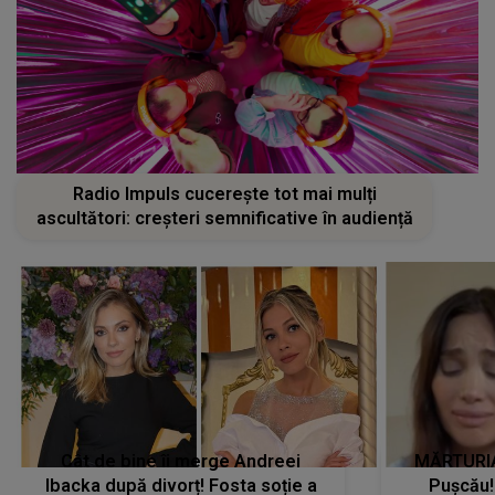
Radio Impuls cucerește tot mai mulți
ascultători: creșteri semnificative în audiență
Cât de bine îi merge Andreei
MĂRTURIA
Ibacka după divorț! Fosta soție a
Pușcău!