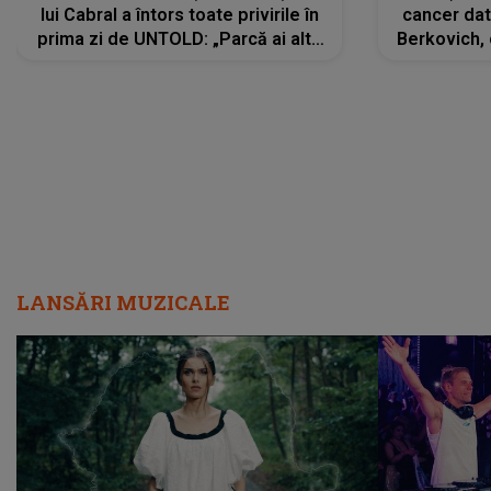
lui Cabral a întors toate privirile în
cancer dato
prima zi de UNTOLD: „Parcă ai altă
Berkovich, 
strălucire, emani putere,
accident ru
încredere, siguranță...”
Dacă nu 
LANSĂRI MUZICALE