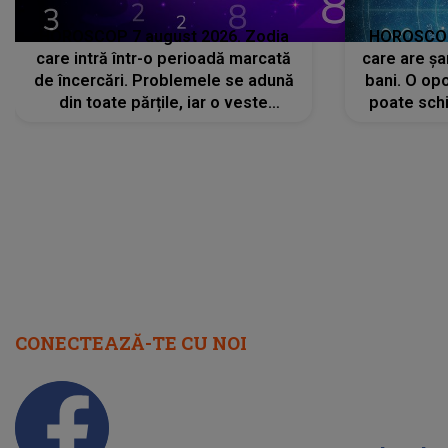
HOROSCOP 7 august 2026. Zodia
HOROSCOP 
care intră într-o perioadă marcată
care are șa
de încercări. Problemele se adună
bani. O opo
din toate părțile, iar o veste
poate schi
neașteptată îi dă planurile peste
la
cap
CONECTEAZĂ-TE CU NOI