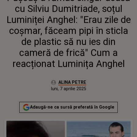
FĂCEAM PIPI ÎN STICLA DE
cu Silviu Dumitriade, soțul
PLASTIC SĂ NU IES DIN
CAMERĂ DE FRICĂ" CUM A
Luminiței Anghel: "Erau zile de
REACȚIONAT LUMINIȚA
coșmar, făceam pipi în sticla
ANGHEL
de plastic să nu ies din
cameră de frică" Cum a
reacționat Luminița Anghel
Autor:
ALINA PETRE
Publicat:
luni, 7 aprilie 2025
Actualizat:
luni, 7 aprilie 2025
Adaugă-ne ca sursă preferată în Google