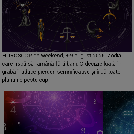
Emanuel a ținut ACEST DETALIU ASCUNS până
acum! În fața Alexandrei, concurentul din Casa Iubirii
face o MĂRTURISIRE NEAȘTEPTATĂ despre mama
sa: "I-am spus și ei în față, eu nu te iubesc pentru
că..."