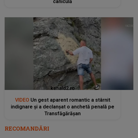
caniculă
kanald2.ro
VIDEO
Un gest aparent romantic a stârnit
indignare și a declanșat o anchetă penală pe
Transfăgărășan
RECOMANDĂRI