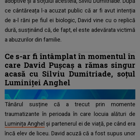
adoptive și a soțului acesteia, Silviu Dumitriade. După
ce cântăreața l-a acuzat public că ar fi avut intenția
de a-l răni pe fiul ei biologic, David vine cu o replică
dură, susținând că, de fapt, el este adevărata victimă
a abuzurilor din familie.
Ce s-ar fi întâmplat în momentul în
care David Pușcaș a rămas singur
acasă cu Silviu Dumitriade, soțul
Luminiței Anghel
Tânărul susține că a trecut prin momente
traumatizante în perioada în care locuia alături de
Luminița Anghel
și partenerul ei de viață, pe când era
încă elev de liceu. David acuză că a fost supus unor