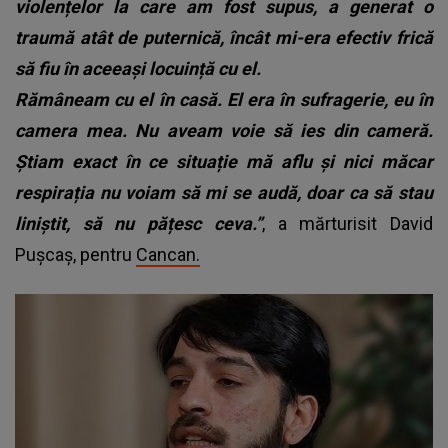
violențelor la care am fost supus, a generat o
traumă atât de puternică, încât mi-era efectiv frică
să fiu în aceeași locuință cu el.
Rămâneam cu el în casă. El era în sufragerie, eu în
camera mea. Nu aveam voie să ies din cameră.
Știam exact în ce situație mă aflu și nici măcar
respirația nu voiam să mi se audă, doar ca să stau
liniștit, să nu pățesc ceva.”
, a mărturisit David
Pușcaș, pentru
Cancan.