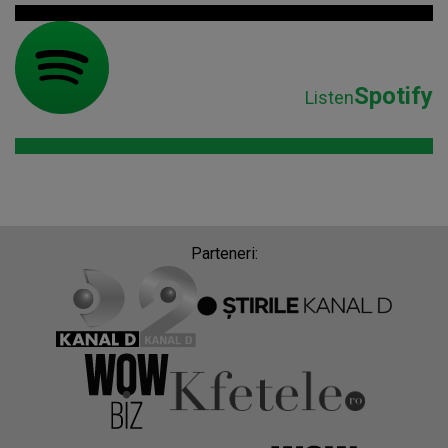
Spotify
Listen
Parteneri: