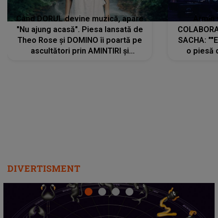
Când DORUL devine muzică, apare
Armin 
"Nu ajung acasă". Piesa lansată de
COLABORAR
Theo Rose și DOMINO îi poartă pe
SACHA: ""E
ascultători prin AMINTIRI și
o piesă 
REGĂSIRI, iar drumul emoțiilor
imediat pre
trece prin sufletul publicului:
cu mine șt
"Pentru toți cei care au plecat
păstrăm do
departe ca să le fie mai bine"
DIVERTISMENT