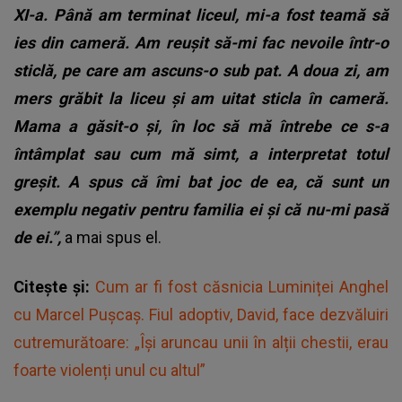
XI-a. Până am terminat liceul, mi-a fost teamă să
ies din cameră. Am reușit să-mi fac nevoile într-o
sticlă, pe care am ascuns-o sub pat. A doua zi, am
mers grăbit la liceu și am uitat sticla în cameră.
Mama a găsit-o și, în loc să mă întrebe ce s-a
întâmplat sau cum mă simt, a interpretat totul
greșit. A spus că îmi bat joc de ea, că sunt un
exemplu negativ pentru familia ei și că nu-mi pasă
de ei.”,
a mai spus el.
Citește și:
Cum ar fi fost căsnicia Luminiței Anghel
cu Marcel Pușcaș. Fiul adoptiv, David, face dezvăluiri
cutremurătoare: „Își aruncau unii în alții chestii, erau
foarte violenți unul cu altul”