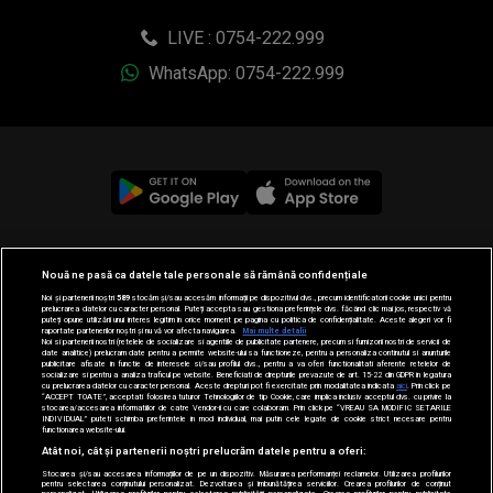
LIVE : 0754-222.999
WhatsApp: 0754-222.999
© 2019-2026 DOGAN MEDIA INTERNATIONAL SA, Toate
Nouă ne pasă ca datele tale personale să rămână confidențiale
drepturile rezervate.
Noi și partenerii noștri
589
stocăm și/sau accesăm informații pe dispozitivul dvs., precum identificatorii cookie unici pentru
prelucrarea datelor cu caracter personal. Puteți accepta sau gestiona preferințele dvs. făcând clic mai jos, respectiv vă
puteți opune utilizării unui interes legitim în orice moment pe pagina cu politica de confidențialitate. Aceste alegeri vor fi
raportate partenerilor noștri și nu vă vor afecta navigarea.
Mai multe detalii
Noi si partenerii nostri (retelele de socializare si agentiile de publicitate partenere, precum si furnizorii nostri de servicii de
date analitice) prelucram date pentru a permite website-ului sa functioneze, pentru a personaliza continutul si anunturile
publicitare afisate in functie de interesele si/sau profilul dvs., pentru a va oferi functionalitati aferente retelelor de
socializare si pentru a analiza traficul pe website. Beneficiati de drepturile prevazute de art. 15-22 din GDPR in legatura
cu prelucrarea datelor cu caracter personal. Aceste drepturi pot fi exercitate prin modalitatea indicata
aici
. Prin click pe
“ACCEPT TOATE”, acceptati folosirea tuturor Tehnologiilor de tip Cookie, care implica inclusiv acceptul dvs. cu privire la
stocarea/accesarea informatiilor de catre Vendor-ii cu care colaboram. Prin click pe “VREAU SA MODIFIC SETARILE
INDIVIDUAL” puteti schimba preferintele in mod individual, mai putin cele legate de cookie strict necesare pentru
functionarea website-ului.
Atât noi, cât și partenerii noștri prelucrăm datele pentru a oferi:
Stocarea și/sau accesarea informațiilor de pe un dispozitiv. Măsurarea performanței reclamelor. Utilizarea profilurilor
pentru selectarea conținutului personalizat. Dezvoltarea și îmbunătățirea serviciilor. Crearea profilurilor de conținut