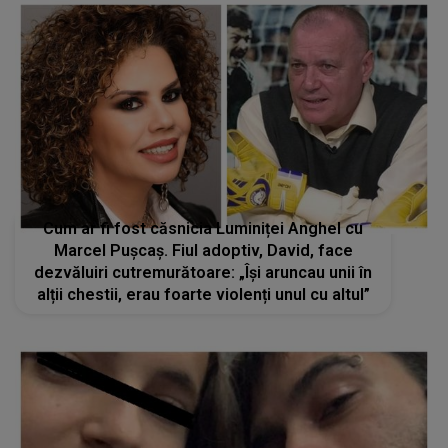
Cum ar fi fost căsnicia Luminiței Anghel cu
Marcel Pușcaș. Fiul adoptiv, David, face
dezvăluiri cutremurătoare: „Își aruncau unii în
alții chestii, erau foarte violenți unul cu altul”