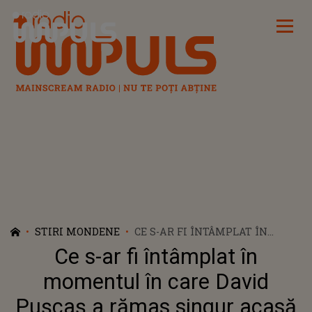
Radio Impuls
STIRI MONDENE
CE S-AR FI ÎNTÂMPLAT ÎN
MOMENTUL ÎN CARE DAVID
Ce s-ar fi întâmplat în
PUȘCAȘ A RĂMAS SINGUR
ACASĂ CU SILVIU DUMITRIADE,
momentul în care David
SOȚUL LUMINIȚEI ANGHEL:
Pușcaș a rămas singur acasă
"ERAU ZILE DE COȘMAR,