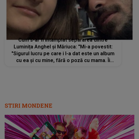
Cum s-ar fi întâmplat separarea dintre
Luminița Anghel și Măriuca: "Mi-a povestit:
"Sigurul lucru pe care i l-a dat este un album
cu ea și cu mine, fără o poză cu mama. Îi
spune în prezent, mama Luminița, ți se pare
normal?"
STIRI MONDENE