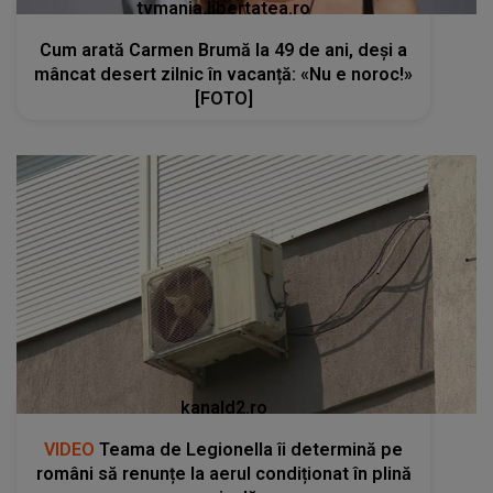
tvmania.libertatea.ro
Cum arată Carmen Brumă la 49 de ani, deși a
mâncat desert zilnic în vacanță: «Nu e noroc!»
[FOTO]
kanald2.ro
VIDEO
Teama de Legionella îi determină pe
români să renunțe la aerul condiționat în plină