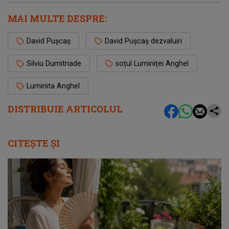
MAI MULTE DESPRE:
David Pușcaș
David Pușcaș dezvaluiri
Silviu Dumitriade
soțul Luminiței Anghel
Luminita Anghel
DISTRIBUIE ARTICOLUL
CITEȘTE ȘI