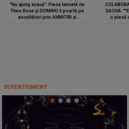
"Nu ajung acasă". Piesa lansată de
COLABORAR
Theo Rose și DOMINO îi poartă pe
SACHA: ""E
ascultători prin AMINTIRI și
o piesă 
REGĂSIRI, iar drumul emoțiilor
imediat pre
trece prin sufletul publicului:
cu mine șt
"Pentru toți cei care au plecat
păstrăm do
departe ca să le fie mai bine"
DIVERTISMENT