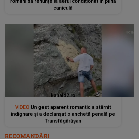
români să renunțe la aerul condiționat în plină
caniculă
kanald2.ro
VIDEO
Un gest aparent romantic a stârnit
indignare și a declanșat o anchetă penală pe
Transfăgărășan
RECOMANDĂRI