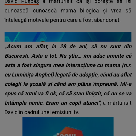
David Pușcaș
a mărturisit că își dorește să își
cunoască cunoască mama bilogică și vrea să
înteleagă motivele pentru care a fost abandonat.
„Acum am aflat, la 28 de ani, că nu sunt din
București. Asta e tot. Nu știu… îmi aduc aminte că
asta a fost singura mea interacțiune cu mama (n.r.
cu Luminița Anghel) legată de adopție, când au aflat
colegii la școală și când am plâns împreună. Mi-a
spus că totul va fi ok, că să stau liniștit, că nu se va
întâmpla nimic. Eram un copil atunci”
, a mărturisit
David în cadrul unei emisiuni tv.