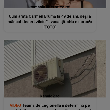
tvmania.libertatea.ro
Cum arată Carmen Brumă la 49 de ani, deși a
mâncat desert zilnic în vacanță: «Nu e noroc!»
[FOTO]
kanald2.ro
VIDEO
Teama de Legionella îi determină pe