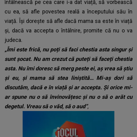
întâlnească pe cea care i-a dat viață, să vorbească
cu ea, să afle povestea reală a începutului său în
viață. Își dorește să afle dacă mama sa este în viață
și, dacă va accepta o întâlnire, promite că nu o va
judeca.
„Îmi este frică, nu poți să faci chestia asta singur și
sunt șocat. Nu am crezut că puteți să faceți chestia
asta. Nu îmi doresc să merg peste ei, aș vrea să știu
și eu, și mama să stea liniștită… Mi-aș dori să
discutăm, dacă e în viață și ar accepta. Și orice mi-
ar spune nu o să învinovățesc și nu o să o arăt cu
degetul. Vreau să o văd, să o aud”
,