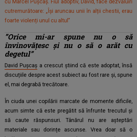
cu Marcel Pușcaș. Fiul adoptiv, David, face dezvăluiri
cutremurătoare: „Își aruncau unii în alții chestii, erau
foarte violenți unul cu altul”
”Orice mi-ar spune nu o să
învinovățesc și nu o să o arăt cu
degetul”
David Pușcaș
a crescut știind că este adoptat, însă
discuțiile despre acest subiect au fost rare și, spune
el, mai degrabă trecătoare.
În ciuda unei copilării marcate de momente dificile,
acum simte că este pregătit să înfrunte trecutul și
să caute răspunsuri. Tânărul nu are așteptări
materiale sau dorințe ascunse. Vrea doar să o