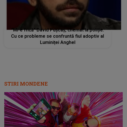
”Mi-e frică” David Pușcaș, chemat la poliție.
Cu ce probleme se confruntă fiul adoptiv al
Luminiței Anghel
STIRI MONDENE