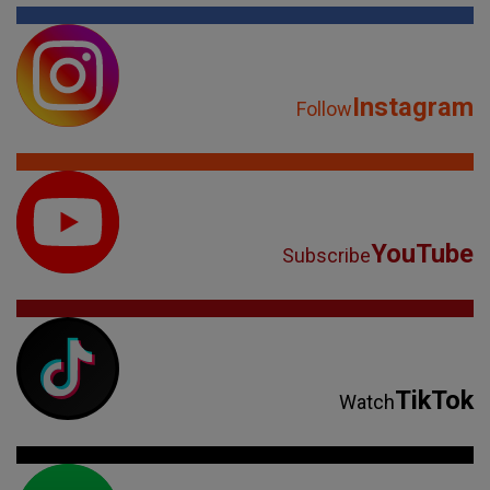
Instagram
Follow
YouTube
Subscribe
TikTok
Watch