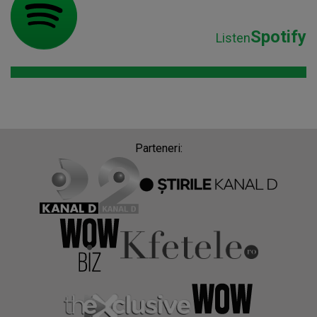
Spotify
Listen
Parteneri: