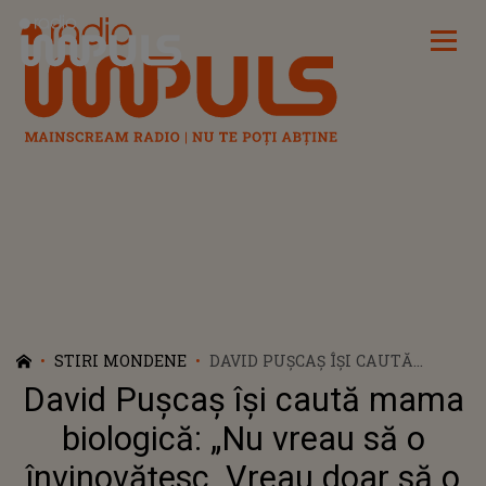
Radio Impuls
STIRI MONDENE
DAVID PUȘCAȘ ÎȘI CAUTĂ
MAMA BIOLOGICĂ: „NU VREAU
David Pușcaș își caută mama
SĂ O ÎNVINOVĂȚESC. VREAU
DOAR SĂ O VĂD, SĂ O AUD”
biologică: „Nu vreau să o
învinovățesc. Vreau doar să o