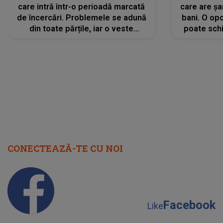
care intră într-o perioadă marcată
care are șa
de încercări. Problemele se adună
bani. O opo
din toate părțile, iar o veste
poate schi
neașteptată îi dă planurile peste
la
cap
CONECTEAZĂ-TE CU NOI
Facebook
Like