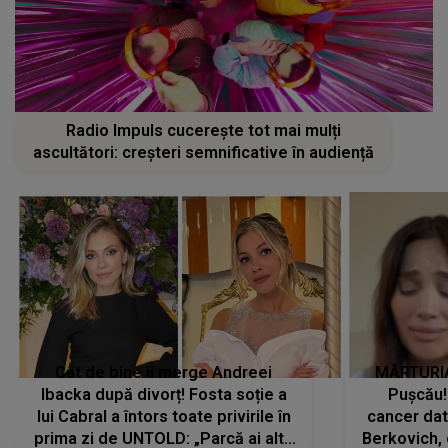
Radio Impuls cucerește tot mai mulți
ascultători: creșteri semnificative în audiență
Cât de bine îi merge Andreei
MĂRTURIA
Ibacka după divorț! Fosta soție a
Pușcău!
lui Cabral a întors toate privirile în
cancer dato
prima zi de UNTOLD: „Parcă ai altă
Berkovich, 