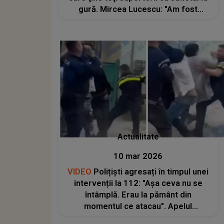
gură. Mircea Lucescu: "Am fost
mulțumit când am auzit că se joacă la
Beșiktaș pentru că..."
Actualitate
10 mar 2026
VIDEO
Polițiști agresați în timpul unei
intervenții la 112: "Așa ceva nu se
întâmplă. Erau la pământ din
momentul ce atacau". Apelul
vehement făcut de autorități către