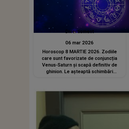
Divertisment
06 mar 2026
Horoscop 8 MARTIE 2026. Zodiile
care sunt favorizate de conjuncția
Venus-Saturn și scapă definitiv de
ghinion. Le așteaptă schimbări
radicale și reușite la care în ultimii ani
doar au visat