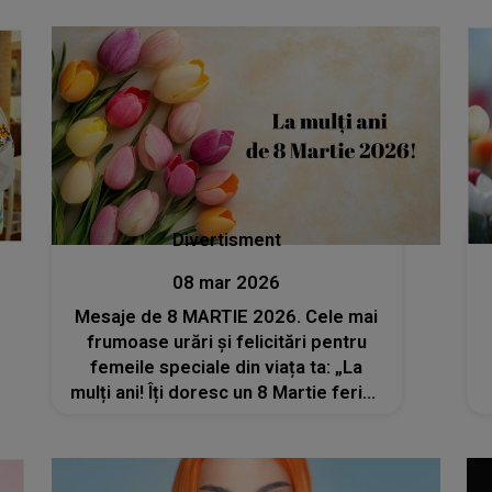
i-a limitat accesul la..."
Divertisment
08 mar 2026
Mesaje de 8 MARTIE 2026. Cele mai
frumoase urări și felicitări pentru
femeile speciale din viața ta: „La
mulți ani! Îți doresc un 8 Martie fericit
și o primăvară care să îți înflorească
întregul an!”