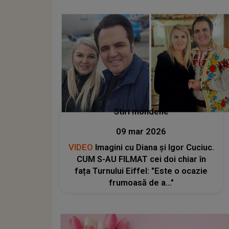
cetățeni: "Agresarea sau
amenințarea unui polițist în..."
Stiri mondene
09 mar 2026
VIDEO
Imagini cu Diana și Igor Cuciuc.
CUM S-AU FILMAT cei doi chiar în
fața Turnului Eiffel: "Este o ocazie
frumoasă de a..."