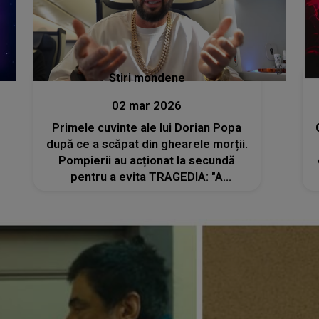
Stiri mondene
02 mar 2026
Primele cuvinte ale lui Dorian Popa
după ce a scăpat din ghearele morții.
Pompierii au acționat la secundă
pentru a evita TRAGEDIA: "A
explodat. Am crezut că sunt în iad.
Nu-mi aduc aminte decât..."