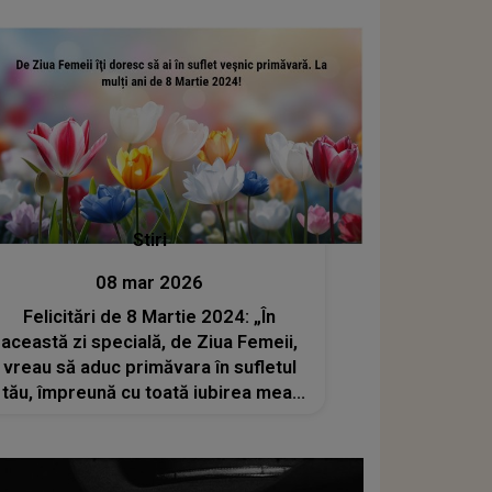
are..."
Stiri
08 mar 2026
Felicitări de 8 Martie 2024: „În
această zi specială, de Ziua Femeii,
vreau să aduc primăvara în sufletul
tău, împreună cu toată iubirea mea!
La mulţi ani!”