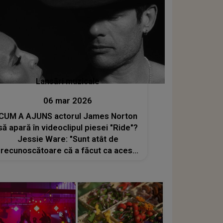
Lansări muzicale
06 mar 2026
CUM A AJUNS actorul James Norton
să apară în videoclipul piesei "Ride"?
Jessie Ware: "Sunt atât de
recunoscătoare că a făcut ca acest
lucru să se întâmple. Să fiu sinceră,
nu credeam că voi fi..."