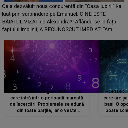
HOROSCOP de weekend, 8-9 august 2026. Zodia
care riscă să rămână fără bani. O decizie luată în
grabă îi aduce pierderi semnificative și îi dă toate
planurile peste cap
c
HOROSCOP 7 august 2026. Zodia
HOROSCOP 
care intră într-o perioadă marcată
care are șa
de încercări. Problemele se adună
bani. O opo
din toate părțile, iar o veste
poate schi
neașteptată îi dă planurile peste
la
cap