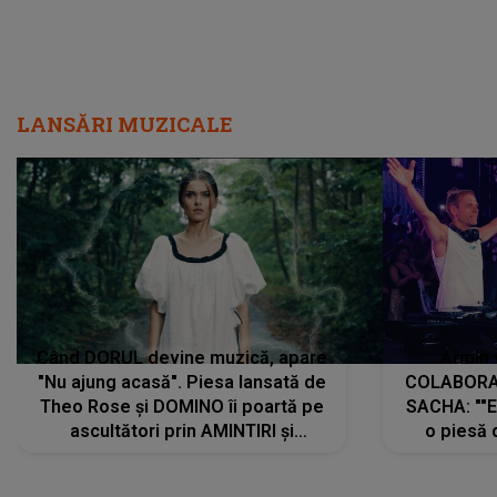
LANSĂRI MUZICALE
Când DORUL devine muzică, apare
Armin 
"Nu ajung acasă". Piesa lansată de
COLABORAR
Theo Rose și DOMINO îi poartă pe
SACHA: ""E
ascultători prin AMINTIRI și
o piesă 
REGĂSIRI, iar drumul emoțiilor
imediat pre
trece prin sufletul publicului:
cu mine șt