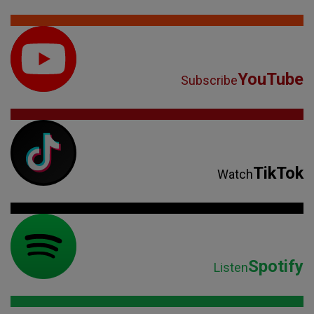
YouTube
Subscribe
TikTok
Watch
Spotify
Listen