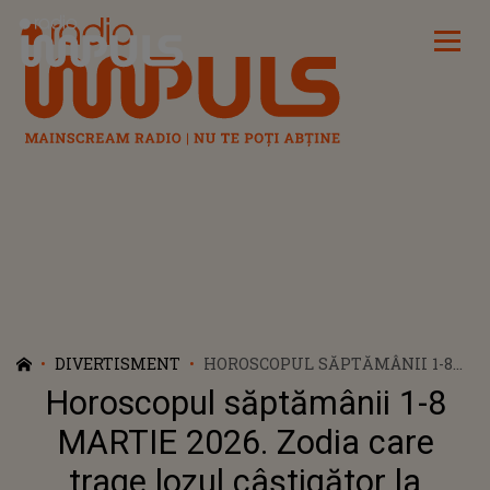
Radio Impuls
DIVERTISMENT
HOROSCOPUL SĂPTĂMÂNII 1-8
MARTIE 2026. ZODIA CARE TRAGE
Horoscopul săptămânii 1-8
LOZUL CÂȘTIGĂTOR LA ÎNCEPUT
DE PRIMĂVARĂ! ASTRELE O
MARTIE 2026. Zodia care
PROTEJEAZĂ ÎN MOD SPECIAL ȘI
trage lozul câștigător la
ÎI GARANTEAZĂ NOROC PE