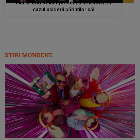
Fiul lui Rob Reiner pledează nevinovat în
cazul uciderii părinților săi
STIRI MONDENE