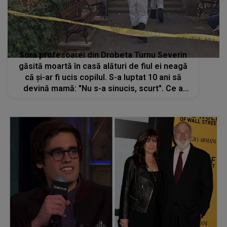
Sora profesoarei din Drobeta Turnu Severin
găsită moartă în casă alături de fiul ei neagă
că și-ar fi ucis copilul. S-a luptat 10 ani să
devină mamă: "Nu s-a sinucis, scurt". Ce a
scos la iveală răstoarnă cazul