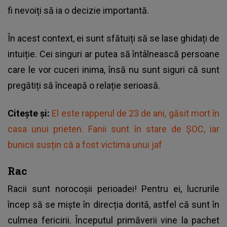
fi nevoiți să ia o decizie importantă.
În acest context, ei sunt sfătuiți să se lase ghidați de
intuiție. Cei singuri ar putea să întâlnească persoane
care le vor cuceri inima, însă nu sunt siguri că sunt
pregătiți să înceapă o relație serioasă.
Citește și:
El este rapperul de 23 de ani, găsit mort în
casa unui prieten. Fanii sunt în stare de ȘOC, iar
bunicii susțin că a fost victima unui jaf
Rac
Racii sunt norocoșii perioadei! Pentru ei, lucrurile
încep să se miște în direcția dorită, astfel că sunt în
culmea fericirii. Începutul primăverii vine la pachet