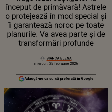
TOATE PLANURILE. VA AVEA
început de primăvară! Astrele
PARTE ȘI DE TRANSFORMĂRI
PROFUNDE
o protejează în mod special și
îi garantează noroc pe toate
planurile. Va avea parte și de
transformări profunde
Autor:
BIANCA ELENA
Publicat:
miercuri, 25 februarie 2026
Actualizat:
miercuri, 25 februarie 2026
Adaugă-ne ca sursă preferată în Google