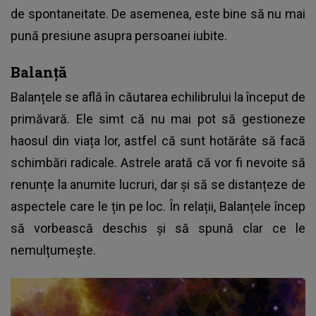
de spontaneitate. De asemenea, este bine să nu mai
pună presiune asupra persoanei iubite.
Balanță
Balanțele se află în căutarea echilibrului la început de
primăvară. Ele simt că nu mai pot să gestioneze
haosul din viața lor, astfel că sunt hotărâte să facă
schimbări radicale. Astrele arată că vor fi nevoite să
renunțe la anumite lucruri, dar și să se distanțeze de
aspectele care le țin pe loc. În relații, Balanțele încep
să vorbească deschis și să spună clar ce le
nemulțumește.