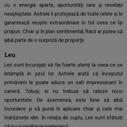
cu o energie aparte, oportunități rare și revelații
neașteptate. Astrele îi protejează de toate relele și le
garantează reușite extraordinare în tot ceea ce își
propun. Chiar și în plan sentimental, Racii ar putea să
aibă parte de o surpriză de proporții.
Leu
Leii sunt încurajați să fie foarte atenți la ceea ce se
întâmplă în jurul lor. Astrele arată că începutul
primăverii le poate aduce un salt impresionant în
carieră. Totuși, ei nu trebuie să rateze nicio
oportunitate. De asemenea, este bine să aibă
încredere și să pună în aplicare chiar și cele mai
îndrăznețe idei. În relația de cuplu, Leii sunt sfătuiți
să nu-și neglijeze partenerul.