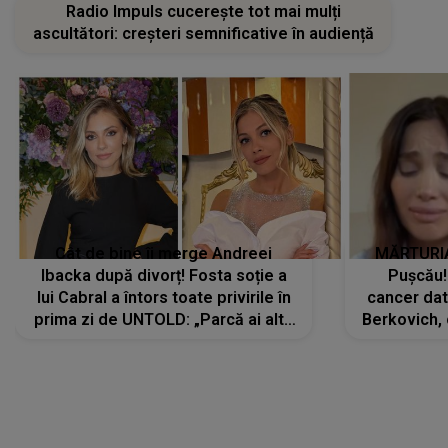
Radio Impuls cucerește tot mai mulți
ascultători: creșteri semnificative în audiență
Cât de bine îi merge Andreei
MĂRTURIA
Ibacka după divorț! Fosta soție a
Pușcău!
lui Cabral a întors toate privirile în
cancer dato
prima zi de UNTOLD: „Parcă ai altă
Berkovich, 
strălucire, emani putere,
accident ru
încredere, siguranță...”
Dacă nu 