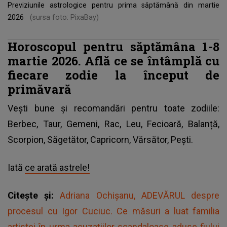
Previziunile astrologice pentru prima săptămână din martie
2026
(sursa foto: PixaBay)
Horoscopul pentru săptămâna 1-8
martie 2026. Află ce se întâmplă cu
fiecare zodie la început de
primăvară
Vești bune și recomandări pentru toate zodiile:
Berbec, Taur, Gemeni, Rac, Leu, Fecioară, Balanță,
Scorpion, Săgetător, Capricorn, Vărsător, Pești.
Iată
ce arată astrele!
Citește și:
Adriana Ochișanu, ADEVĂRUL despre
procesul cu Igor Cuciuc. Ce măsuri a luat familia
artistei în urma acuzațiilor scandaloase aduse fiului