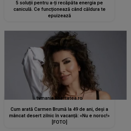
5 soluții pentru a-ți recăpăta energia pe
caniculă. Ce funcționează când căldura te
epuizează
tvmania.libertatea.ro
Cum arată Carmen Brumă la 49 de ani, deși a
mâncat desert zilnic în vacanță: «Nu e noroc!»
[FOTO]