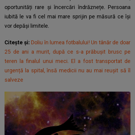
oportunități rare și încercări îndrăznețe. Persoana
iubită le va fi cel mai mare sprijin pe măsură ce își
vor depăși limitele.
Citește și:
Doliu în lumea fotbalului! Un tânăr de doar
25 de ani a murit, după ce s-a prăbușit brusc pe
teren la finalul unui meci. El a fost transportat de
urgență la spital, însă medicii nu au mai reușit să îl
salveze