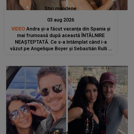
Stiri mondene
03 aug 2026
VIDEO
Andra și-a făcut vacanța din Spania și
mai frumoasă după această ÎNTÂLNIRE
NEAȘTEPTATĂ. Ce s-a întâmplat când i-a
văzut pe Angelique Boyer și Sebastián Rulli și
cum au petrecut restul zilei: "Sunt atât de
modești, atât de calzi și..."
Stiri mondene