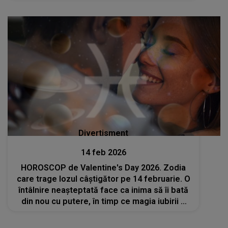
pragul. CE S-A ÎNTÂMPLAT, de fapt: "Vă dați
seama că..."
Divertisment
14 feb 2026
HOROSCOP de Valentine's Day 2026. Zodia
care trage lozul câștigător pe 14 februarie. O
întâlnire neașteptată face ca inima să îi bată
din nou cu putere, în timp ce magia iubirii o
învăluie. O așteaptă emoții intense și surprize
în lanț