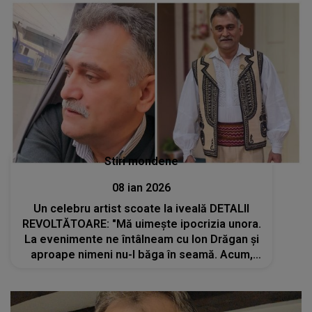
Stiri mondene
08 ian 2026
Un celebru artist scoate la iveală DETALII
REVOLTĂTOARE: "Mă uimește ipocrizia unora.
La evenimente ne întâlneam cu Ion Drăgan și
aproape nimeni nu-l băga în seamă. Acum,
brusc, toată lumea îl...". Adevărul pe care toți
îl ignorau