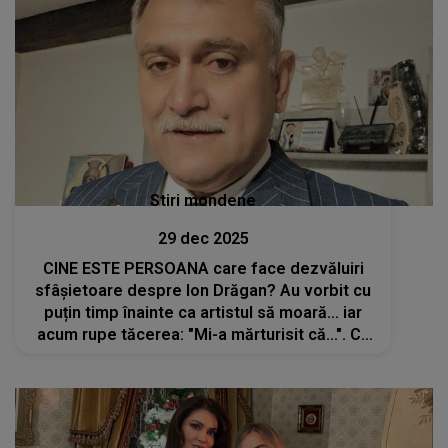
Stiri mondene
29 dec 2025
CINE ESTE PERSOANA care face dezvăluiri
sfâșietoare despre Ion Drăgan? Au vorbit cu
puțin timp înainte ca artistul să moară... iar
acum rupe tăcerea: "Mi-a mărturisit că...". Ca
să nu existe loc de interpretări, momentul
CONVERSAȚIEI a fost făcut public