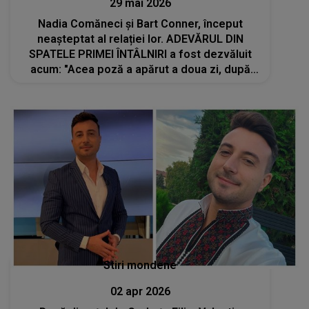
29 mai 2026
Nadia Comăneci și Bart Conner, început
neașteptat al relației lor. ADEVĂRUL DIN
SPATELE PRIMEI ÎNTÂLNIRI a fost dezvăluit
acum: "Acea poză a apărut a doua zi, după
competiţie. Ani mai târziu, după ce am ajuns
în..."
Stiri mondene
02 apr 2026