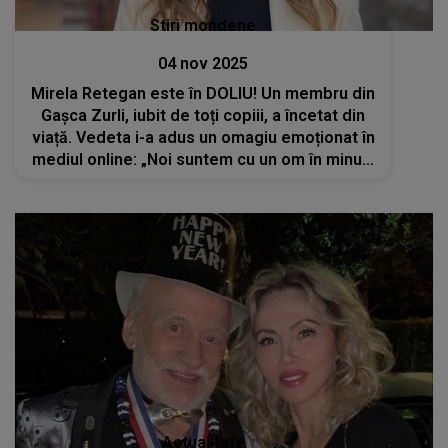
Stiri mondene
04 nov 2025
Mirela Retegan este în DOLIU! Un membru din
Gașca Zurli, iubit de toți copiii, a încetat din
viață. Vedeta i-a adus un omagiu emoționat în
mediul online: „Noi suntem cu un om în minus,
cerul e cu un înger în plus”
Actualitate