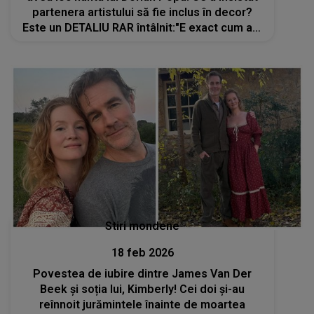
partenera artistului să fie inclus în decor?
Este un DETALIU RAR întâlnit:"E exact cum am
visat. Avem o mână de invitați, suntem doar
90, pentru că vrem să..."
Stiri mondene
18 feb 2026
Povestea de iubire dintre James Van Der
Beek și soția lui, Kimberly! Cei doi și-au
reînnoit jurămintele înainte de moartea