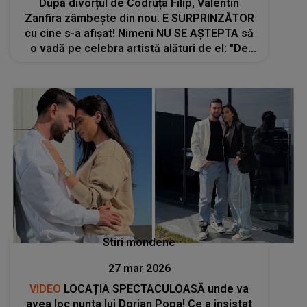
După divorțul de Codruța Filip, Valentin
Zanfira zâmbește din nou. E SURPRINZĂTOR
cu cine s-a afișat! Nimeni NU SE AȘTEPTA să
o vadă pe celebra artistă alături de el: "De
fiecare dată când ne..."
Stiri mondene
27 mar 2026
VIDEO
LOCAȚIA SPECTACULOASĂ unde va
avea loc nunta lui Dorian Popa! Ce a insistat