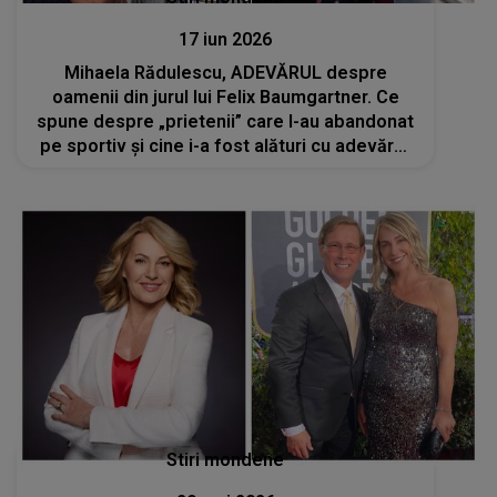
17 iun 2026
Mihaela Rădulescu, ADEVĂRUL despre
oamenii din jurul lui Felix Baumgartner. Ce
spune despre „prietenii” care l-au abandonat
pe sportiv și cine i-a fost alături cu adevărat
de-a lungul timpului: „Asta se întâmplă
adesea în cazul vedetelor...”
Stiri mondene