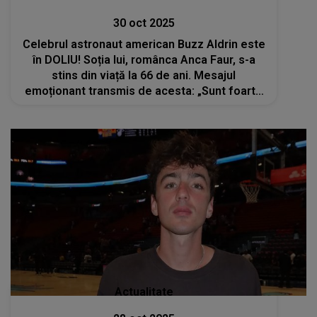
30 oct 2025
Celebrul astronaut american Buzz Aldrin este
în DOLIU! Soția lui, românca Anca Faur, s-a
stins din viață la 66 de ani. Mesajul
emoționant transmis de acesta: „Sunt foarte
norocos că am găsit și m-am căsătorit cu
iubirea vieții mele”
Actualitate