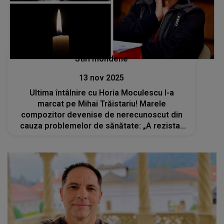
Stiri mondene
13 nov 2025
Ultima întâlnire cu Horia Moculescu l-a
marcat pe Mihai Trăistariu! Marele
compozitor devenise de nerecunoscut din
cauza problemelor de sănătate: „A rezistat
pe scenă vreo 3-4 minute, apoi s-a grăbit să
ajungă în culise și și-a pus mască de oxigen”