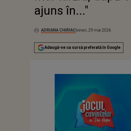
ajuns în..."
Publicat:
Autor:
vineri, 29 mai 2026
Actualizat:
ADRIANA CHIRIAC
vineri, 29 mai 2026
Adaugă-ne ca sursă preferată în Google