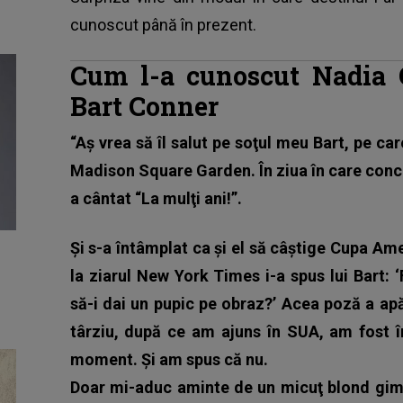
cunoscut până în prezent.
Cum l-a cunoscut Nadia 
Bart Conner
“Aş vrea să îl salut pe soţul meu Bart, pe car
Madison Square Garden. În ziua în care concu
a cântat “La mulţi ani!”.
Şi s-a întâmplat ca şi el să câştige Cupa Am
la ziarul New York Times i-a spus lui Bart: 
să-i dai un pupic pe obraz?’ Acea poză a ap
târziu, după ce am ajuns în SUA, am fost 
moment. Şi am spus că nu.
Doar mi-aduc aminte de un micuţ blond gimn