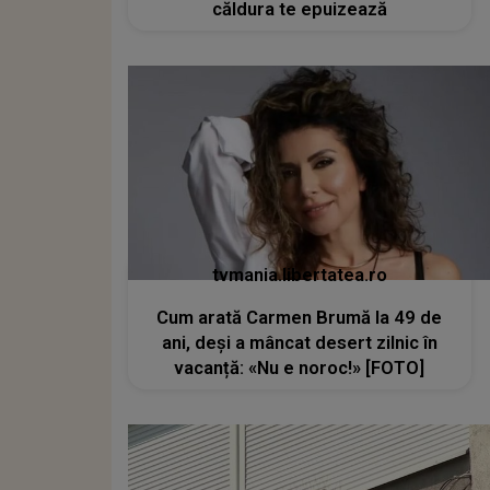
căldura te epuizează
tvmania.libertatea.ro
Cum arată Carmen Brumă la 49 de
ani, deși a mâncat desert zilnic în
vacanță: «Nu e noroc!» [FOTO]