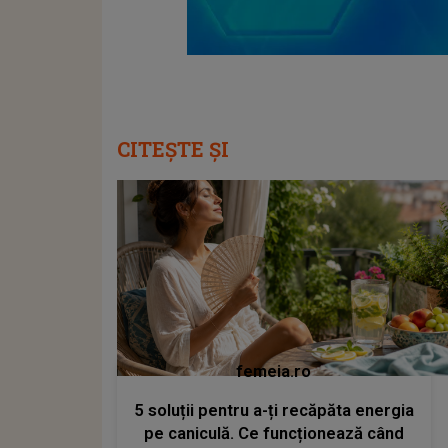
CITEȘTE ȘI
femeia.ro
5 soluții pentru a-ți recăpăta energia
pe caniculă. Ce funcționează când