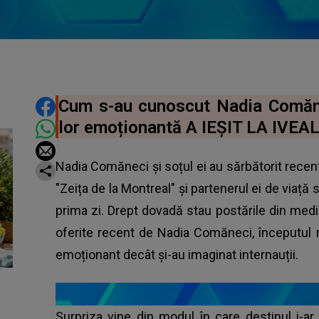
DISTRIBUIE ARTICOLUL
Cum s-au cunoscut Nadia Comăn
lor emoționantă A IEȘIT LA IVEA
Nadia Comăneci și soțul ei au sărbătorit recent 
"Zeița de la Montreal" și partenerul ei de viață s
prima zi. Drept dovadă stau postările din mediul 
oferite recent de Nadia Comăneci, începutul r
emoționant decât și-au imaginat internauții.
Surpriza vine din modul în care destinul i-ar