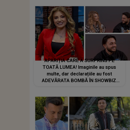
APARIȚIA CARE A SURPRINS PE
TOATĂ LUMEA! Imaginile au spus
multe, dar declarațiile au fost
ADEVĂRATA BOMBĂ ÎN SHOWBIZ.
Codruța Filip și Johny Romano, cel
mai nou cuplu?: "Până la căsătorie
sunt..."