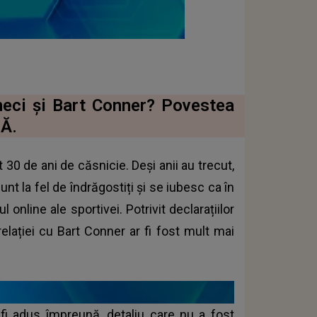
eci și Bart Conner? Povestea
LĂ.
30 de ani de căsnicie. Deși anii au trecut,
unt la fel de îndrăgostiți și se iubesc ca în
online ale sportivei. Potrivit declarațiilor
elației cu Bart Conner ar fi fost mult mai
 fi adus împreună, detaliu care nu a fost