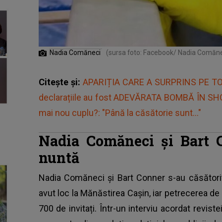
Nadia Comăneci
(sursa foto: Facebook/ Nadia Comăne
Citește și:
APARIȚIA CARE A SURPRINS PE TOA
declarațiile au fost ADEVĂRATA BOMBĂ ÎN SHO
mai nou cuplu?: "Până la căsătorie sunt..."
Nadia Comăneci și Bart C
nuntă
Nadia Comăneci și Bart Conner
s-au căsătorit
avut loc la Mănăstirea Cașin, iar petrecerea de 
700 de invitați. Într-un interviu acordat revist