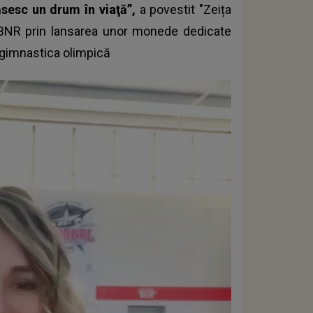
ăsesc un drum în viaţă”,
a povestit "Zeița
 BNR prin lansarea unor monede dedicate
in gimnastica olimpică