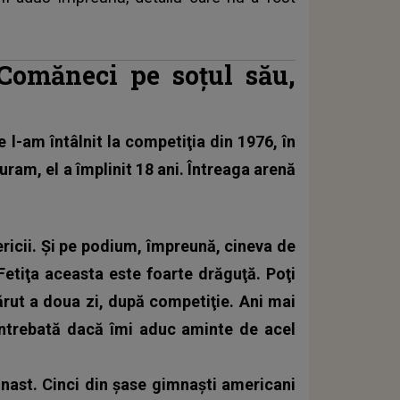
Comăneci pe soţul său,
e l-am întâlnit la competiţia din 1976, în
ram, el a împlinit 18 ani. Întreaga arenă
ericii. Şi pe podium, împreună, cineva de
‘Fetiţa aceasta este foarte drăguţă. Poţi
ărut a doua zi, după competiţie. Ani mai
întrebată dacă îmi aduc aminte de acel
ast. Cinci din şase gimnaşti americani