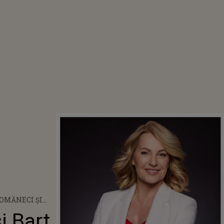
OMĂNECI ȘI
ONNER,
i Bart
T NEAȘTEPTAT