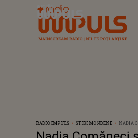
Radio Impuls
RADIO IMPULS
STIRI MONDENE
NADIA C
BART C
Nadia Comăneci ș
ÎNCEPU