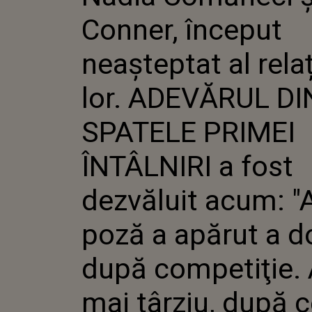
AL RELA
Conner, început
ADEVĂR
SPATELE
ÎNTÂLNI
neașteptat al relaț
DEZVĂL
"ACEA P
lor. ADEVĂRUL DI
A DOUA 
COMPETI
TÂRZIU,
SPATELE PRIMEI
AJUNS ÎN
ÎNTÂLNIRI a fost
dezvăluit acum: "
poză a apărut a do
după competiţie. 
mai târziu, după 