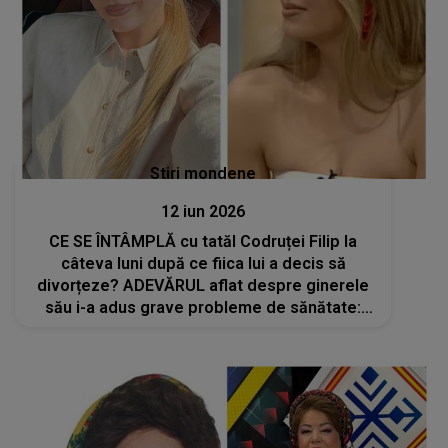
Stiri mondene
12 iun 2026
CE SE ÎNTÂMPLĂ cu tatăl Codruței Filip la
câteva luni după ce fiica lui a decis să
divorțeze? ADEVĂRUL aflat despre ginerele
său i-a adus grave probleme de sănătate:
„Se confruntă în continuare cu...”