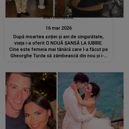
Stiri mondene
16 mar 2026
După moartea soției și ani de singurătate,
viața i-a oferit O NOUĂ ȘANSĂ LA IUBIRE.
Cine este femeia mai tânără care l-a făcut pe
Gheorghe Turda să zâmbească din nou și i-a
vindecat inima: "E sportivă de performanță
chiar și acum mai..."