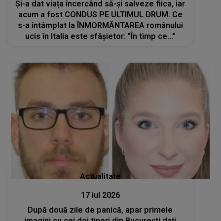
Și-a dat viața încercând să-și salveze fiica, iar
acum a fost CONDUS PE ULTIMUL DRUM. Ce
s-a întâmplat la ÎNMORMÂNTAREA românului
ucis în Italia este sfâșietor: "În timp ce..."
Actualitate
17 iul 2026
După două zile de panică, apar primele
imagini cu cei doi tineri din Bucureşti dați