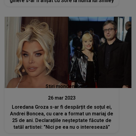
ginere s-ar fi afișat cu Sore la nunta lui Smiley
Stiri mondene
26 mar 2023
Loredana Groza s-ar fi despărțit de soțul ei,
Andrei Boncea, cu care a format un mariaj de
25 de ani. Declarațiile neșteptate făcute de
tatăl artistei: ”Nici pe ea nu o interesează”