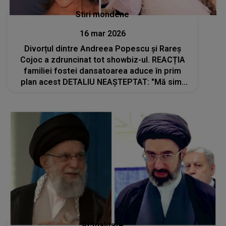
Stiri mondene
16 mar 2026
Divorțul dintre Andreea Popescu și Rareș
Cojoc a zdruncinat tot showbiz-ul. REACȚIA
familiei fostei dansatoarea aduce în prim
plan acest DETALIU NEAȘTEPTAT: "Mă simt
ca într-un coșmar din care tare mult îmi
doresc să..."
Actualitate