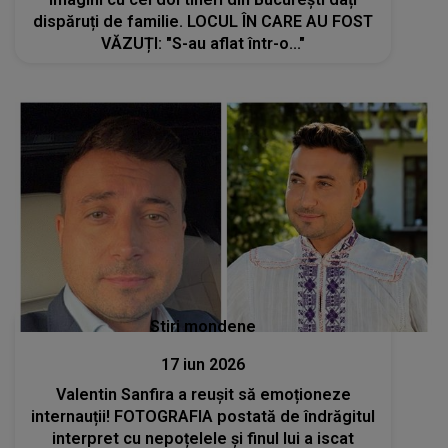
dispăruți de familie. LOCUL ÎN CARE AU FOST
VĂZUȚI: "S-au aflat într-o..."
Stiri mondene
17 iun 2026
Valentin Sanfira a reușit să emoționeze
internauții! FOTOGRAFIA postată de îndrăgitul
interpret cu nepoțelele și finul lui a iscat