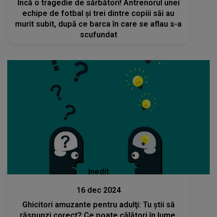
Încă o tragedie de sărbători! Antrenorul unei
echipe de fotbal și trei dintre copiii săi au
murit subit, după ce barca în care se aflau s-a
scufundat
Inedit
16 dec 2024
Ghicitori amuzante pentru adulţi: Tu ştii să
răspunzi corect? Ce poate călători în lume,