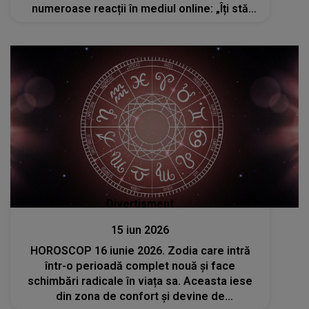
numeroase reacții în mediul online: „Îți stă
bine înconjurat de copii. Doamne ajută să
devii și tătic!”
Divertisment
15 iun 2026
HOROSCOP 16 iunie 2026. Zodia care intră
într-o perioadă complet nouă și face
schimbări radicale în viața sa. Aceasta iese
din zona de confort și devine de