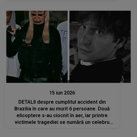
nerecunoscut
Actualitate
15 iun 2026
DETALII despre cumplitul accident din
Brazilia în care au murit 6 persoane. Două
elicoptere s-au ciocnit în aer, iar printre
victimele tragediei se numără un celebru
cântăreț și un YouTuber. Ancheta este în
desfășurare