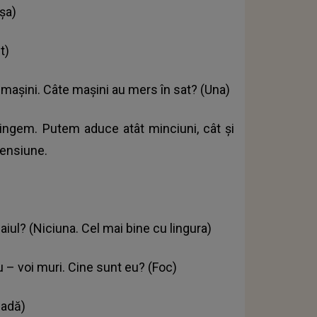
șa)
t)
 mașini. Câte mașini au mers în sat? (Una)
ingem. Putem aduce atât minciuni, cât și
mensiune.
ul? (Niciuna. Cel mai bine cu lingura)
u – voi muri. Cine sunt eu? (Foc)
padă)