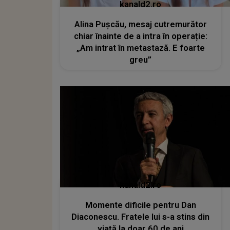
kanald2.ro
Alina Pușcău, mesaj cutremurător
chiar înainte de a intra în operație:
„Am intrat în metastază. E foarte
greu”
kanald2.ro
Momente dificile pentru Dan
Diaconescu. Fratele lui s-a stins din
viață la doar 60 de ani