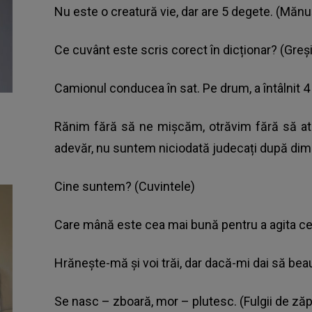
Nu este o creatură vie, dar are 5 degete. (Mănu
Ce cuvânt este scris corect în dicționar? (Greși
Camionul conducea în sat. Pe drum, a întâlnit 4
Rănim fără să ne mișcăm, otrăvim fără să at
adevăr, nu suntem niciodată judecați după di
Cine suntem? (Cuvintele)
Care mână este cea mai bună pentru a agita ceai
Hrănește-mă și voi trăi, dar dacă-mi dai să bea
Se nasc – zboară, mor – plutesc. (Fulgii de ză