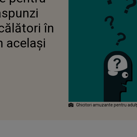
răspunzi
ălători în
 același
Ghicitori amuzante pentru adulţ