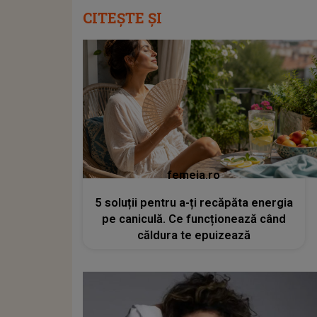
CITEȘTE ȘI
femeia.ro
5 soluții pentru a-ți recăpăta energia
pe caniculă. Ce funcționează când
căldura te epuizează