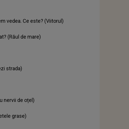
em vedea. Ce este? (Viitorul)
at? (Răul de mare)
zi strada)
 nervii de oțel)
etele grase)