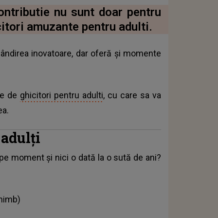
ontributie nu sunt doar pentru
citori amuzante pentru adulti.
 gândirea inovatoare, dar oferă și momente
ple de
ghicitori pentru adulti
, cu care sa va
ea.
adulţi
pe moment și nici o dată la o sută de ani?
chimb)