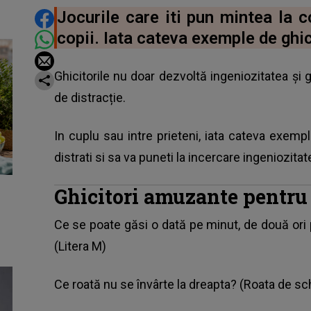
DISTRIBUIE ARTICOLUL
Jocurile care iti pun mintea la c
copii. Iata cateva exemple de ghi
Ghicitorile nu doar dezvoltă ingeniozitatea și
de distracție.
In cuplu sau intre prieteni, iata cateva exem
distrati si sa va puneti la incercare ingeniozitat
Ghicitori amuzante pentru 
Ce se poate găsi o dată pe minut, de două ori 
(Litera M)
Ce roată nu se învârte la dreapta? (Roata de s