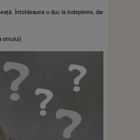
eață. Întotdeauna o duc la îndeplinire, dar
a omului)