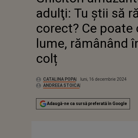
adulţi: Tu ştii să 
corect? Ce poate c
lume, rămânând în
colț
Publicat:
Autor:
luni, 16 decembrie 2024
Actualizat:
CATALINA POPA
luni, 16 decembrie 2024
Editor Web:
ANDREEA STOICA
Adaugă-ne ca sursă preferată în Google