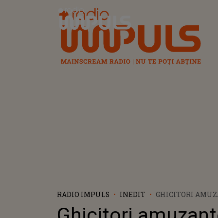
Radio Impuls
RADIO IMPULS
INEDIT
GHICITORI AMUZ
ŞTII SĂ RĂSPUNZ
Ghicitori amuzant
ÎN LUME, RĂMÂN