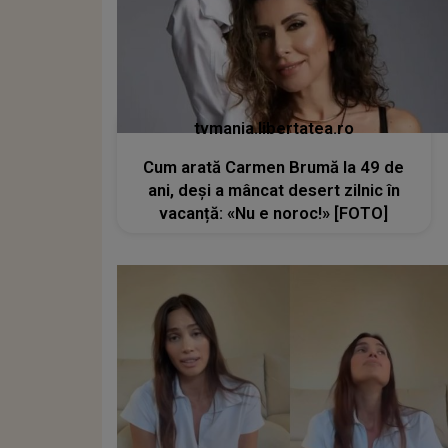
tvmania.libertatea.ro
Cum arată Carmen Brumă la 49 de
ani, deși a mâncat desert zilnic în
vacanță: «Nu e noroc!» [FOTO]