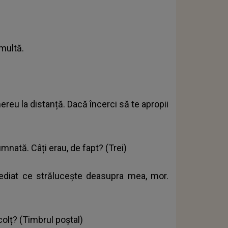
 multă.
reu la distanță. Dacă încerci să te apropii
mnată. Câți erau, de fapt? (Trei)
ediat ce strălucește deasupra mea, mor.
colț? (Timbrul poștal)