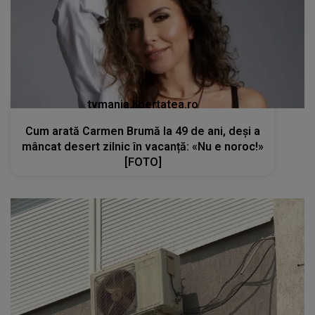
tvmania.libertatea.ro
Cum arată Carmen Brumă la 49 de ani, deși a
mâncat desert zilnic în vacanță: «Nu e noroc!»
[FOTO]