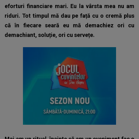
eforturi financiare mari. Eu la vârsta mea nu am
riduri. Tot timpul mă dau pe față cu o cremă plus
că în fiecare seară eu mă demachiez ori cu
demachiant, soluție, ori cu servețe.
Mai am un ritual, înainte să am un eveniment fac o