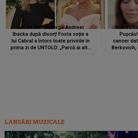
Cât de bine îi merge Andreei
MĂRTURIA
Ibacka după divorț! Fosta soție a
Pușcău!
lui Cabral a întors toate privirile în
cancer dato
prima zi de UNTOLD: „Parcă ai altă
Berkovich, 
strălucire, emani putere,
accident ru
încredere, siguranță...”
Dacă nu 
LANSĂRI MUZICALE