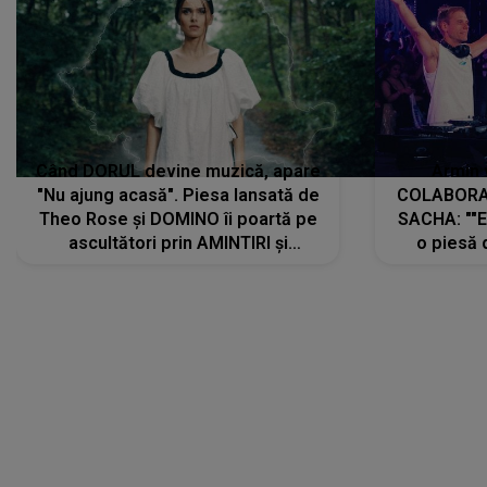
Când DORUL devine muzică, apare
Armin 
"Nu ajung acasă". Piesa lansată de
COLABORAR
Theo Rose și DOMINO îi poartă pe
SACHA: ""E
ascultători prin AMINTIRI și
o piesă 
REGĂSIRI, iar drumul emoțiilor
imediat pre
trece prin sufletul publicului:
cu mine șt
"Pentru toți cei care au plecat
păstrăm do
departe ca să le fie mai bine"