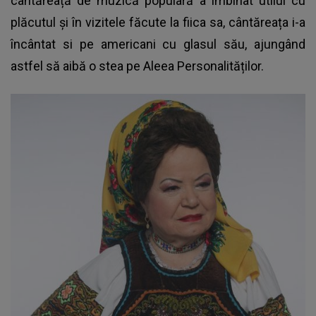
cântăreață de muzică populară a îmbinat utilul cu
plăcutul și în vizitele făcute la fiica sa, cântăreața i-a
încântat si pe americani cu glasul său, ajungând
astfel să aibă o stea pe Aleea Personalităților.