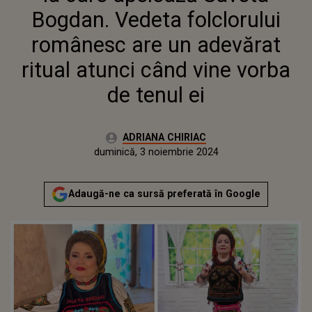
RITUAL ATUNCI CÂND VINE
Bogdan. Vedeta folclorului
VORBA DE TENUL EI
românesc are un adevărat
ritual atunci când vine vorba
de tenul ei
Autor:
ADRIANA CHIRIAC
Publicat:
vineri, 3 noiembrie 2023
Actualizat:
duminică, 3 noiembrie 2024
Adaugă-ne ca sursă preferată în Google