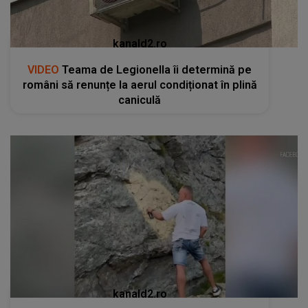
kanald2.ro
VIDEO
Teama de Legionella îi determină pe
români să renunțe la aerul condiționat în plină
caniculă
kanald2.ro