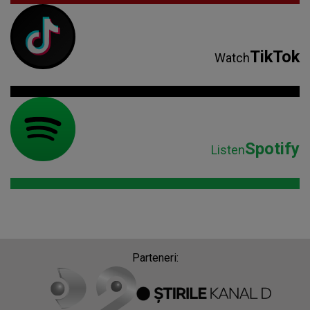
TikTok
Watch
Spotify
Listen
Parteneri: