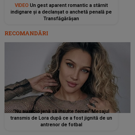
VIDEO
Un gest aparent romantic a stârnit
indignare și a declanșat o anchetă penală pe
Transfăgărășan
RECOMANDĂRI
”Nu au nicio jenă să insulte femei” Mesajul
transmis de Lora după ce a fost jignită de un
antrenor de fotbal