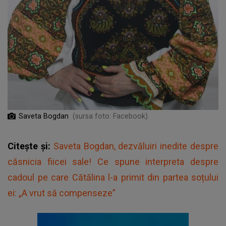
Saveta Bogdan
(sursa foto: Facebook)
Citește și:
Saveta Bogdan, dezvăluiri inedite despre
căsnicia fiicei sale! Ce spune interpreta despre
cadoul pe care Cătălina l-a primit din partea soțului
ei: „A vrut să compenseze”