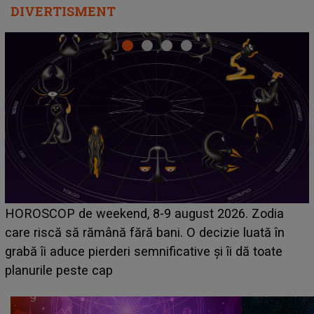
DIVERTISMENT
Emanuel a ținut ACEST DETALIU ASCUNS până
acum! În fața Alexandrei, concurentul din Casa Iubirii
face o MĂRTURISIRE NEAȘTEPTATĂ despre mama
sa: "I-am spus și ei în față, eu nu te iubesc pentru
că..."