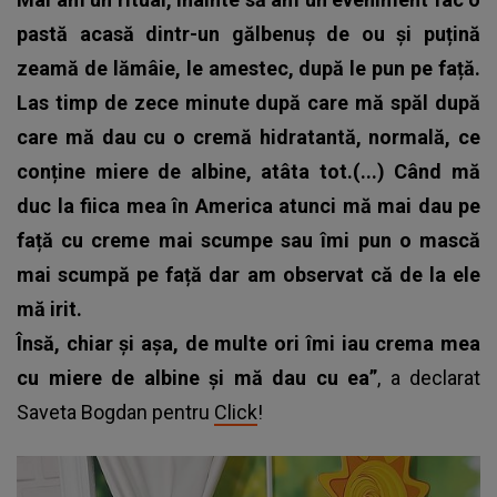
pastă acasă dintr-un gălbenuș de ou și puțină
zeamă de lămâie, le amestec, după le pun pe față.
Las timp de zece minute după care mă spăl după
care mă dau cu o cremă hidratantă, normală, ce
conține miere de albine, atâta tot.(...) Când mă
duc la fiica mea în America atunci mă mai dau pe
față cu creme mai scumpe sau îmi pun o mască
mai scumpă pe față dar am observat că de la ele
mă irit.
Însă, chiar și așa, de multe ori îmi iau crema mea
cu miere de albine și mă dau cu ea”
, a declarat
Saveta Bogdan pentru
Click
!