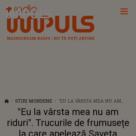
Radio Impuls
STIRI MONDENE
"EU LA VÂRSTA MEA NU AM
RIDURI". TRUCURILE DE
"Eu la vârsta mea nu am
FRUMUSEȚE LA CARE
APELEAZĂ SAVETA BOGDAN.
riduri". Trucurile de frumusețe
VEDETA FOLCLORULUI
la care apelează Saveta
ROMÂNESC ARE UN ADEVĂRAT