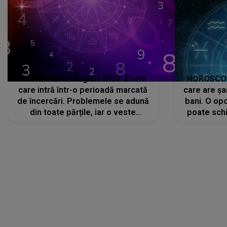
HOROSCOP 7 august 2026. Zodia
HOROSCOP 
care intră într-o perioadă marcată
care are șa
de încercări. Problemele se adună
bani. O opo
din toate părțile, iar o veste
poate schi
neașteptată îi dă planurile peste
la
cap