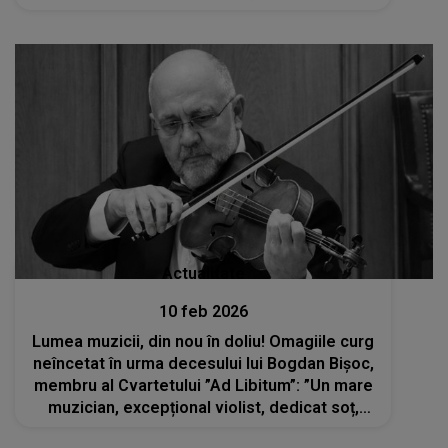
Actualitate
10 feb 2026
Lumea muzicii, din nou în doliu! Omagiile curg
neîncetat în urma decesului lui Bogdan Bișoc,
membru al Cvartetului ”Ad Libitum”: ”Un mare
muzician, excepțional violist, dedicat soț,
minunat tată”. Când va avea loc