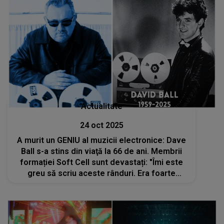
Actualitate
24 oct 2025
A murit un GENIU al muzicii electronice: Dave
Ball s-a stins din viaţă la 66 de ani. Membrii
formației Soft Cell sunt devastați: "Îmi este
greu să scriu aceste rânduri. Era foarte
fericit cu noul album pe care l-am terminat
acum câteva zile"