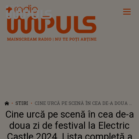
Radio Impuls
STIRI
CINE URCĂ PE SCENĂ ÎN CEA DE-A DOUA ZI
DE FESTIVAL LA ELECTRIC CASTLE 2024.
Cine urcă pe scenă în cea de-a
LISTA COMPLETĂ A ARTIȘTILOR
doua zi de festival la Electric
Castle 2024. Lista completă a