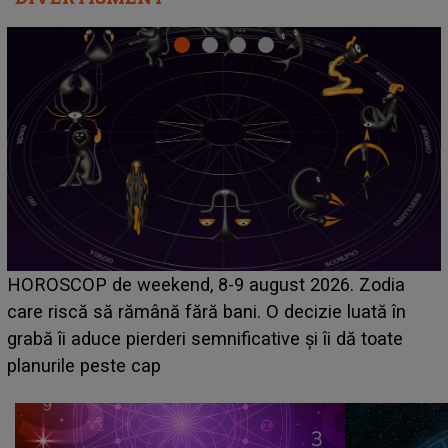
Emanuel a ținut ACEST DETALIU ASCUNS până
acum! În fața Alexandrei, concurentul din Casa Iubirii
face o MĂRTURISIRE NEAȘTEPTATĂ despre mama
sa: "I-am spus și ei în față, eu nu te iubesc pentru
că..."