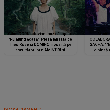
Când DORUL devine muzică, apare
Armin 
"Nu ajung acasă". Piesa lansată de
COLABORAR
Theo Rose și DOMINO îi poartă pe
SACHA: ""E
ascultători prin AMINTIRI și
o piesă 
REGĂSIRI, iar drumul emoțiilor
imediat pre
trece prin sufletul publicului:
cu mine șt
"Pentru toți cei care au plecat
păstrăm do
departe ca să le fie mai bine"
DIVERTISMENT