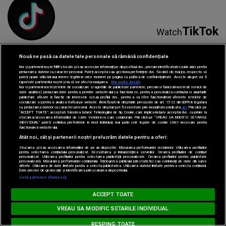
TikTok
Watch
Nouă ne pasă ca datele tale personale să rămână confidențiale
Noi și partenerii noștri
589
stocăm și/sau accesăm informații pe dispozitivul dvs., precum identificatorii cookie unici pentru
prelucrarea datelor cu caracter personal. Puteți accepta sau gestiona preferințele dvs. făcând clic mai jos, respectiv vă
puteți opune utilizării unui interes legitim în orice moment pe pagina cu politica de confidențialitate. Aceste alegeri vor fi
raportate partenerilor noștri și nu vă vor afecta navigarea.
Mai multe detalii
Noi si partenerii nostri (retelele de socializare si agentiile de publicitate partenere, precum si furnizorii nostri de servicii de
date analitice) prelucram date pentru a permite website-ului sa functioneze, pentru a personaliza continutul si anunturile
Spotify
Listen
publicitare afisate in functie de interesele si/sau profilul dvs., pentru a va oferi functionalitati aferente retelelor de
socializare si pentru a analiza traficul pe website. Beneficiati de drepturile prevazute de art. 15-22 din GDPR in legatura
cu prelucrarea datelor cu caracter personal. Aceste drepturi pot fi exercitate prin modalitatea indicata
aici
. Prin click pe
“ACCEPT TOATE”, acceptati folosirea tuturor Tehnologiilor de tip Cookie, care implica inclusiv acceptul dvs. cu privire la
stocarea/accesarea informatiilor de catre Vendor-ii cu care colaboram. Prin click pe “VREAU SA MODIFIC SETARILE
INDIVIDUAL” puteti schimba preferintele in mod individual, mai putin cele legate de cookie strict necesare pentru
functionarea website-ului.
Atât noi, cât și partenerii noștri prelucrăm datele pentru a oferi:
Stocarea și/sau accesarea informațiilor de pe un dispozitiv. Măsurarea performanței reclamelor. Utilizarea profilurilor
pentru selectarea conținutului personalizat. Dezvoltarea și îmbunătățirea serviciilor. Crearea profilurilor de conținut
personalizat. Utilizarea profilurilor pentru selectarea publicității personalizate. Crearea profilurilor pentru publicitate
personalizată. Măsurarea performanței conținutului. Înțelegerea publicului prin statistici sau combinații de date din surse
diferite. Utilizarea de date limitate pentru a selecta publicitatea. Utilizarea datelor limitate pentru a selecta conținutul.
Date precise de geolocație și identificarea prin scanarea dispozitivului.
Parteneri:
Listă parteneri (furnizori)
MUSIC NON STOP
ACCEPT TOATE
Loading...
KATSEYE - Gabriela
VREAU SA MODIFIC SETARILE INDIVIDUAL
RESPING TOATE