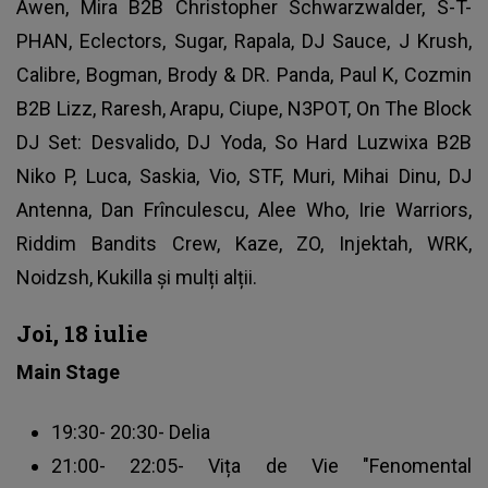
Awen, Mira B2B Christopher Schwarzwalder, S-T-
PHAN, Eclectors, Sugar, Rapala, DJ Sauce, J Krush,
Calibre, Bogman, Brody & DR. Panda, Paul K, Cozmin
B2B Lizz, Raresh, Arapu, Ciupe, N3POT, On The Block
DJ Set: Desvalido, DJ Yoda, So Hard Luzwixa B2B
Niko P, Luca, Saskia, Vio, STF, Muri, Mihai Dinu, DJ
Antenna, Dan Frînculescu, Alee Who, Irie Warriors,
Riddim Bandits Crew, Kaze, ZO, Injektah, WRK,
Noidzsh, Kukilla și mulți alții.
Joi, 18 iulie
Main Stage
19:30- 20:30- Delia
21:00- 22:05- Vița de Vie "Fenomental