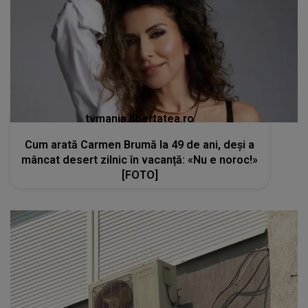
tvmania.libertatea.ro
Cum arată Carmen Brumă la 49 de ani, deși a
mâncat desert zilnic în vacanță: «Nu e noroc!»
[FOTO]