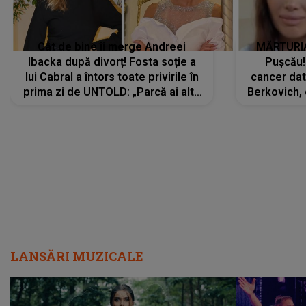
Cât de bine îi merge Andreei
MĂRTURIA
Ibacka după divorț! Fosta soție a
Pușcău!
lui Cabral a întors toate privirile în
cancer dato
prima zi de UNTOLD: „Parcă ai altă
Berkovich, 
strălucire, emani putere,
accident ru
încredere, siguranță...”
Dacă nu 
LANSĂRI MUZICALE