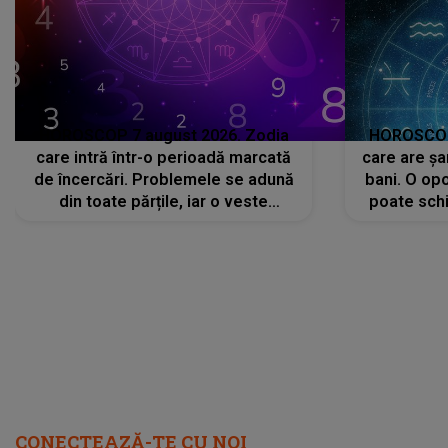
HOROSCOP 7 august 2026. Zodia
HOROSCOP 
care intră într-o perioadă marcată
care are șa
de încercări. Problemele se adună
bani. O opo
din toate părțile, iar o veste
poate schi
neașteptată îi dă planurile peste
la
cap
CONECTEAZĂ-TE CU NOI