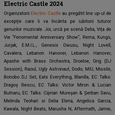
Electric Castle 2024
Organizatorii
Electric Castle
au pregătit line up-ul de
excepție care îi va încânta pe iubitorii tuturor
genurilor muzicale. Joi, urcă pe scenă Delia, Vița de
Vie "Fenomental Anniversary Show", Rema, Kungs,
Jurjak, E.M.I.L., Genesis Owusu, Night Lovell,
Cavalera, Lebanon Hanover, Lebanon Hanover,
Apashe with Brass Orchestra, Droeloe, Grig (DJ
Session), Raoul, Ugly Astronaut, Dodo, MIU, Missile,
Bonobo DJ Set, Eats Everything, Blanilla, EC Talks:
Dragoș Iliescu, EC Talks: Victor Miron & Lucian
Butnaru, EC Talks: Ciprian Mureșan & Șerban Savu,
Melinda Teohari si Delia Elena, Angelica Garcia,
Kawala, Night Beats, Marusha N, Aftermath, Jamie,