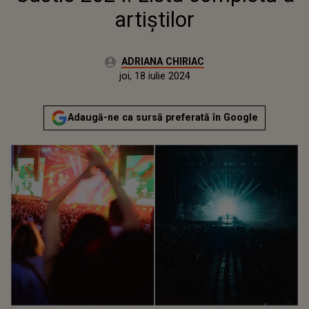
artiștilor
Autor:
ADRIANA CHIRIAC
Publicat:
joi, 18 iulie 2024
Actualizat:
joi, 18 iulie 2024
Adaugă-ne ca sursă preferată în Google