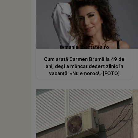
tvmania.libertatea.ro
Cum arată Carmen Brumă la 49 de
ani, deși a mâncat desert zilnic în
vacanță: «Nu e noroc!» [FOTO]