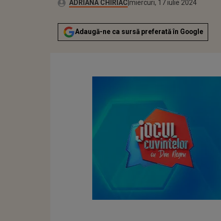
Publicat:
Autor:
miercuri, 17 iulie 2024
Actualizat:
ADRIANA CHIRIAC
miercuri, 17 iulie 2024
Adaugă-ne ca sursă preferată în Google