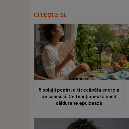
CITEȘTE ȘI
femeia.ro
5 soluții pentru a-ți recăpăta energia
pe caniculă. Ce funcționează când
căldura te epuizează