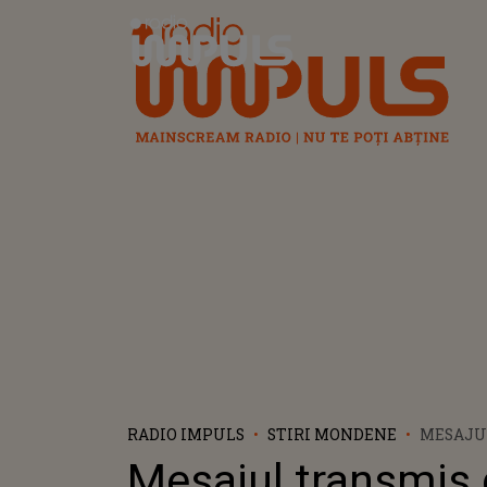
Radio Impuls
RADIO IMPULS
STIRI MONDENE
MESAJU
DE SELL
Mesajul transmis
SANDAL