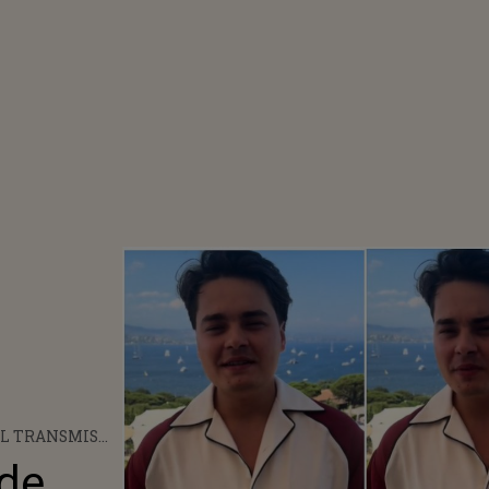
L TRANSMIS
Y DUPĂ
 de
URILE