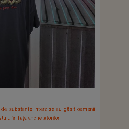
 de substanțe interzise au găsit oamenii
tului în fața anchetatorilor