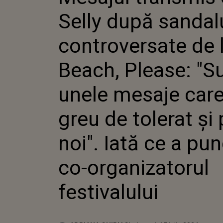
CONTRO
Selly după sandalu
BEACH, 
UNELE 
SUNT G
controversate de 
TOLERAT
NOI". IA
Beach, Please: "S
PUNCTAT
ORGANI
FESTIV
unele mesaje care
greu de tolerat și
noi". Iată ce a pu
co-organizatorul
festivalului