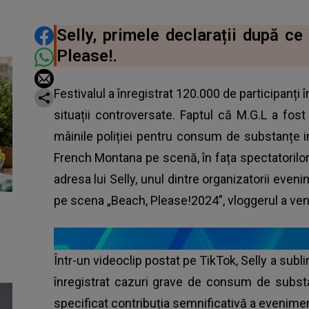
DISTRIBUIE ARTICOLUL
Selly, primele declarații după ce
Please!.
Festivalul a înregistrat 120.000 de participanți în
situații controversate. Faptul că M.G.L a fos
mâinile poliției pentru consum de substanțe in
French Montana pe scenă, în fața spectatorilor, 
adresa lui Selly, unul dintre organizatorii even
pe scena „Beach, Please!2024”, vloggerul a veni
Într-un videoclip postat pe TikTok, Selly a sublin
înregistrat cazuri grave de consum de substa
specificat contribuția semnificativă a evenimen