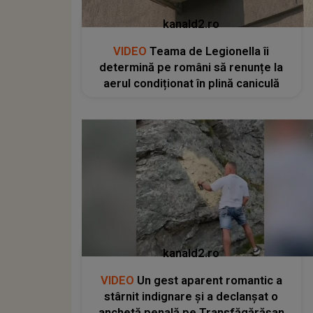
kanald2.ro
VIDEO
Teama de Legionella îi
determină pe români să renunțe la
aerul condiționat în plină caniculă
kanald2.ro
VIDEO
Un gest aparent romantic a
stârnit indignare și a declanșat o
anchetă penală pe Transfăgărășan