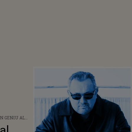
N GENIU AL
LECTRONICE:
al
S-A STINS DIN