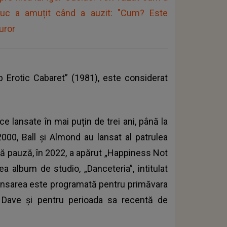
uciuc a amuțit când a auzit: "Cum? Este
uror
op Erotic Cabaret” (1981), este considerat
e lansate în mai puțin de trei ani, până la
2000, Ball și Almond au lansat al patrulea
uă pauză, în 2022, a apărut „Happiness Not
ea album de studio, „Danceteria”, intitulat
Lansarea este programată pentru primăvara
u Dave și pentru perioada sa recentă de