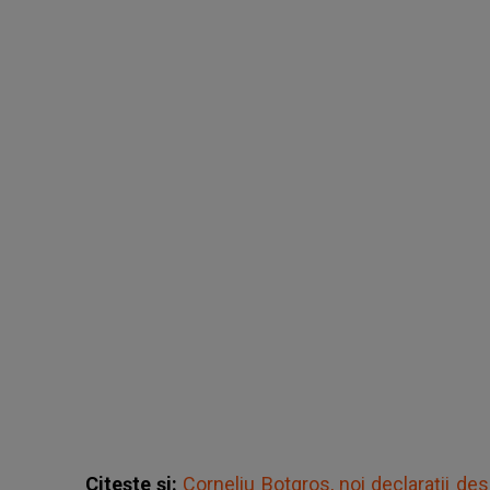
Citește și:
Corneliu Botgros, noi declarații de