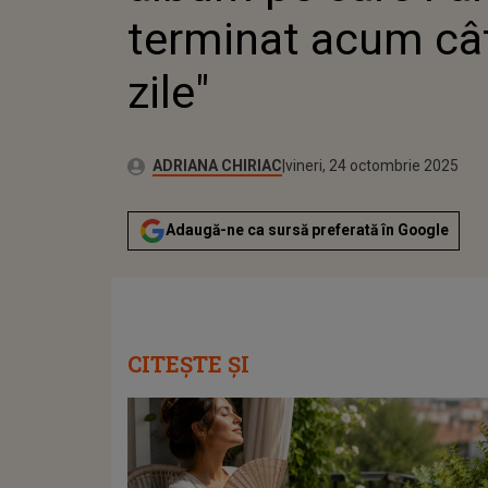
terminat acum câ
zile"
Publicat:
Autor:
vineri, 24 octombrie 2025
Actualizat:
ADRIANA CHIRIAC
vineri, 24 octombrie 2025
Adaugă-ne ca sursă preferată în Google
CITEȘTE ȘI