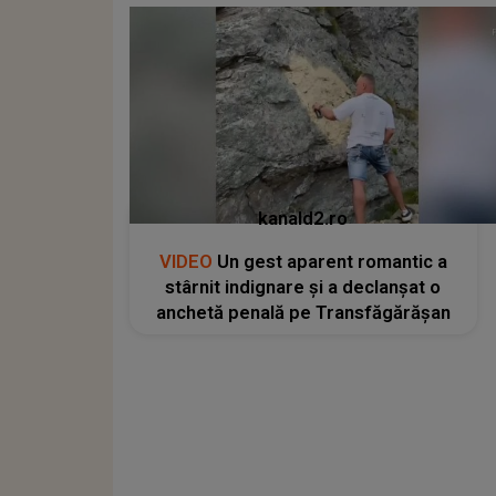
kanald2.ro
VIDEO
Un gest aparent romantic a
stârnit indignare și a declanșat o
anchetă penală pe Transfăgărășan