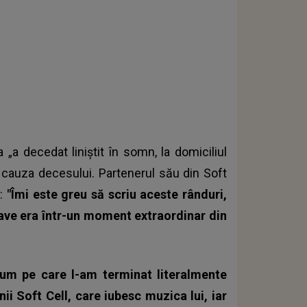
 „a decedat liniștit în somn, la domiciliul
ă cauza decesului. Partenerul său din Soft
d:
"Îmi este greu să scriu aceste rânduri,
Dave era într-un moment extraordinar din
lbum pe care l-am terminat literalmente
ii Soft Cell, care iubesc muzica lui, iar