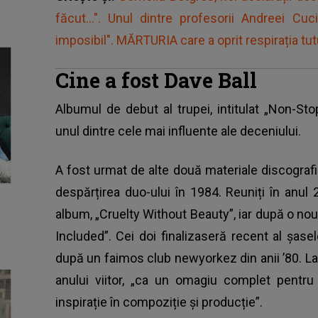
făcut...". Unul dintre profesorii Andreei C
imposibil". MĂRTURIA care a oprit respirația tut
Cine a fost Dave Ball
Albumul de debut al trupei, intitulat „Non-St
unul dintre cele mai influente ale deceniului.
A fost urmat de alte două materiale discografic
despărțirea duo-ului în 1984. Reuniți în anul 
album, „Cruelty Without Beauty”, iar după o no
Included”. Cei doi finalizaseră recent al șasel
după un faimos club newyorkez din anii ’80. 
anului viitor, „ca un omagiu complet pentr
inspirație în compoziție și producție”.