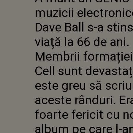
VIAŢĂ LA 6
muzicii electronic
MEMBRII 
SOFT CELL
DEVASTAȚI:
Dave Ball s-a stins
GREU SĂ S
RÂNDURI. 
viaţă la 66 de ani.
FERICIT 
PE CARE L
ACUM CÂTE
Membrii formației
Cell sunt devastați
este greu să scriu
aceste rânduri. Er
foarte fericit cu n
album pe care l-