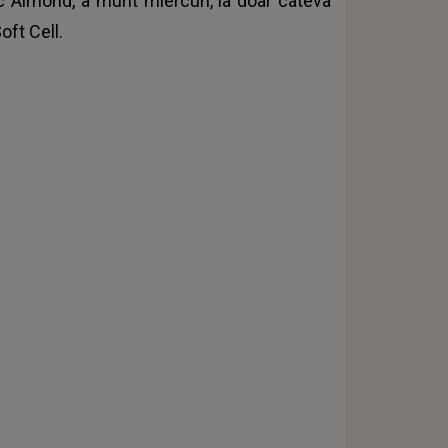
c Almond, a murit miercuri, la doar câteva
oft Cell.