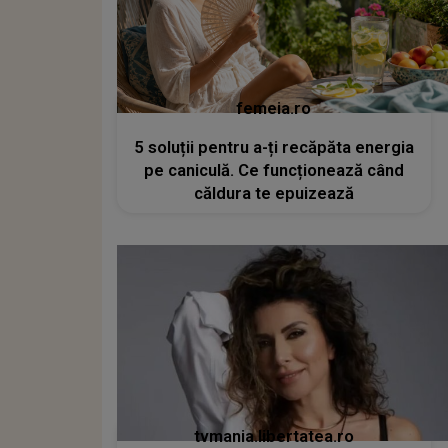
femeia.ro
5 soluții pentru a-ți recăpăta energia
pe caniculă. Ce funcționează când
căldura te epuizează
tvmania.libertatea.ro