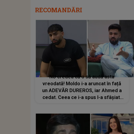
RECOMANDĂRI
NU credea că o să audă asta
vreodată! Moldo i-a aruncat în față
un ADEVĂR DUREROS, iar Ahmed a
cedat. Ceea ce i-a spus l-a sfâșiat!
Concurentul din Casa Iubirii nu și-a
mai putut stăpâni reacția: "Văd o
disperare mare"