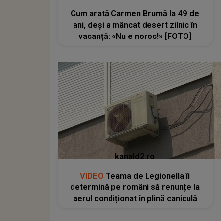
Cum arată Carmen Brumă la 49 de
ani, deși a mâncat desert zilnic în
vacanță: «Nu e noroc!» [FOTO]
kanald2.ro
VIDEO
Teama de Legionella îi
determină pe români să renunțe la
aerul condiționat în plină caniculă