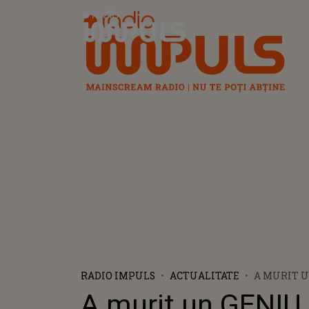
Radio Impuls
RADIO IMPULS
ACTUALITATE
A MURIT U
MUZICII E
A murit un GENIU 
DAVE BALL 