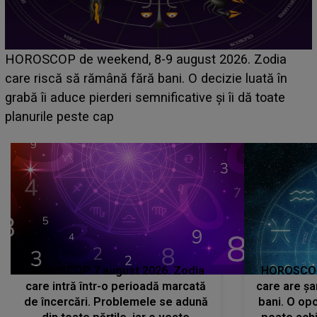
Emanuel a ținut ACEST DETALIU ASCUNS până
acum! În fața Alexandrei, concurentul din Casa Iubirii
face o MĂRTURISIRE NEAȘTEPTATĂ despre mama
sa: "I-am spus și ei în față, eu nu te iubesc pentru
că..."
HOROSCOP 7 august 2026. Zodia
HOROSCOP 
care intră într-o perioadă marcată
care are șa
de încercări. Problemele se adună
bani. O opo