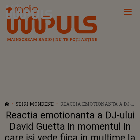
Radio Impuls
STIRI MONDENE
REACTIA EMOTIONANTA A DJ-
ULUI DAVID GUETTA IN
Reactia emotionanta a DJ-ului
MOMENTUL IN CARE ISI VEDE
FIICA IN MULTIME LA
David Guetta in momentul in
CELEBRUL FESTIVAL
care isi vede fiica in multime la
COACHELLA