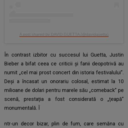
A post shared by DAVID GUETTA (@davidguetta)
În contrast izbitor cu succesul lui Guetta, Justin
Bieber a bifat ceea ce criticii și fanii deopotrivă au
numit „cel mai prost concert din istoria festivalului”.
Deși a încasat un onorariu colosal, estimat la 10
milioane de dolari pentru marele său „comeback” pe
scenă, prestația a fost considerată o „țeapă”
monumentală. Î
ntr-un decor bizar, plin de fum, care semăna cu