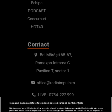
Echipa
PODCAST
Concursuri
HOT40
Contact
Bd. Mărăști 65-67,
Romexpo Intrarea C,
Pavilion T, sector 1
office@radioimpuls.ro
LIVE : 0754-222.999
WhatsApp: 0754-222.999
Nouă ne pasă ca datele tale personale să rămână confidențiale
Noi și partenerii noștri
589
stocăm și/sau accesăm informații pe dispozitivul dvs., precum identificatorii cookie unici pentru
prelucrarea datelor cu caracter personal. Puteți accepta sau gestiona preferințele dvs. făcând clic mai jos, respectiv vă