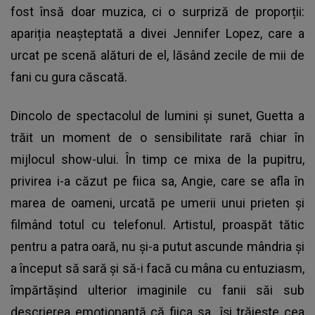
fost însă doar muzica, ci o surpriză de proporții:
apariția neașteptată a divei Jennifer Lopez, care a
urcat pe scenă alături de el, lăsând zecile de mii de
fani cu gura căscată.
Dincolo de spectacolul de lumini și sunet, Guetta a
trăit un moment de o sensibilitate rară chiar în
mijlocul show-ului. În timp ce mixa de la pupitru,
privirea i-a căzut pe fiica sa, Angie, care se afla în
marea de oameni, urcată pe umerii unui prieten și
filmând totul cu telefonul. Artistul, proaspăt tătic
pentru a patra oară, nu și-a putut ascunde mândria și
a început să sară și să-i facă cu mâna cu entuziasm,
împărtășind ulterior imaginile cu fanii săi sub
descrierea emoționantă că fiica sa „își trăiește cea