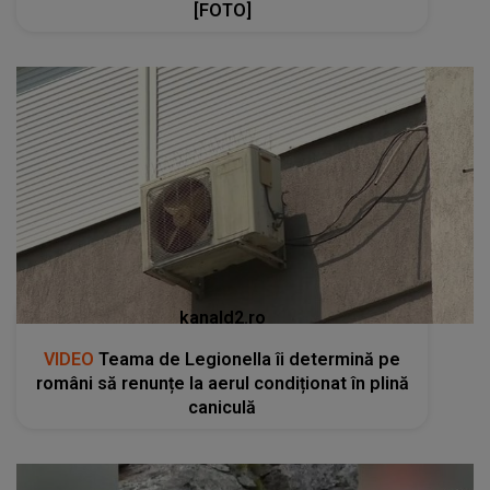
[FOTO]
kanald2.ro
VIDEO
Teama de Legionella îi determină pe
români să renunțe la aerul condiționat în plină
caniculă