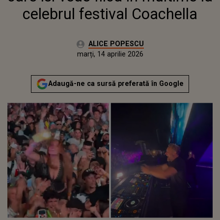
celebrul festival Coachella
Autor:
ALICE POPESCU
Publicat:
marți, 14 aprilie 2026
Actualizat:
marți, 14 aprilie 2026
Adaugă-ne ca sursă preferată în Google