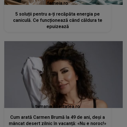
femeia.ro
5 soluții pentru a-ți recăpăta energia pe
caniculă. Ce funcționează când căldura te
epuizează
tvmania.libertatea.ro
Cum arată Carmen Brumă la 49 de ani, deși a
mâncat desert zilnic în vacanță: «Nu e noroc!»