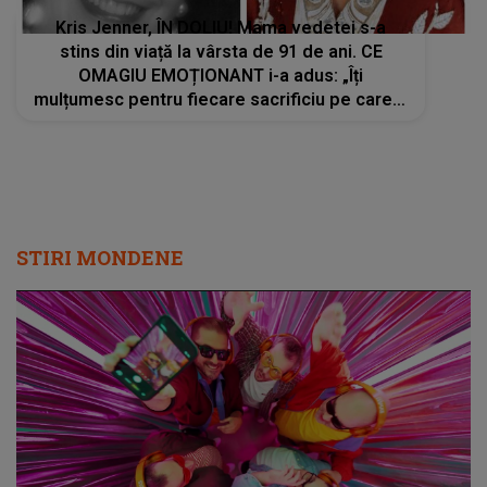
Kris Jenner, ÎN DOLIU! Mama vedetei s-a
stins din viață la vârsta de 91 de ani. CE
OMAGIU EMOȚIONANT i-a adus: „Îți
mulțumesc pentru fiecare sacrificiu pe care l-
ai făcut. Inimile noastre sunt sfâșiate”
STIRI MONDENE