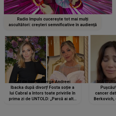
Radio Impuls cucerește tot mai mulți
ascultători: creșteri semnificative în audiență
Cât de bine îi merge Andreei
MĂRTURIA
Ibacka după divorț! Fosta soție a
Pușcău!
lui Cabral a întors toate privirile în
cancer dato
prima zi de UNTOLD: „Parcă ai altă
Berkovich, 
strălucire, emani putere,
accident ru
încredere, siguranță...”
Dacă nu 