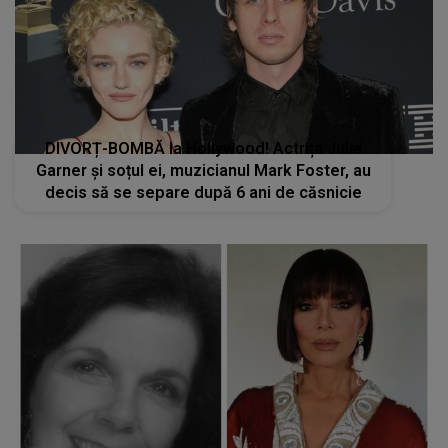
DIVORȚ-BOMBĂ la Hollywood! Actrița Julia
Garner și soțul ei, muzicianul Mark Foster, au
decis să se separe după 6 ani de căsnicie