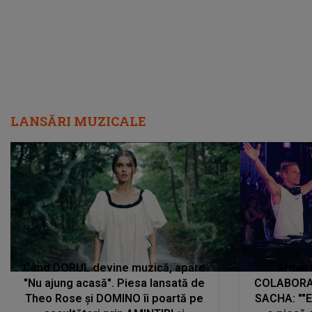
LANSĂRI MUZICALE
Când DORUL devine muzică, apare
Armin 
"Nu ajung acasă". Piesa lansată de
COLABORAR
Theo Rose și DOMINO îi poartă pe
SACHA: ""E