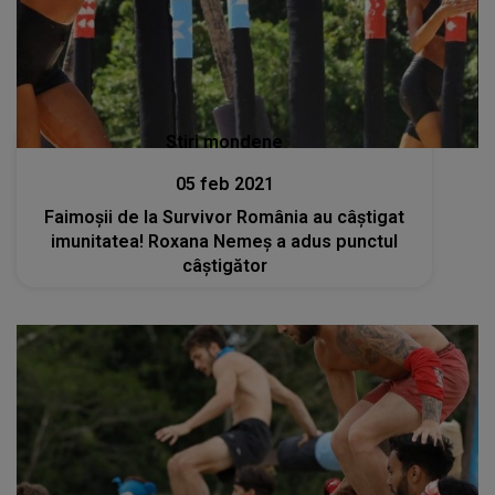
Stiri mondene
05 feb 2021
Faimoşii de la Survivor România au câştigat
imunitatea! Roxana Nemeş a adus punctul
câştigător