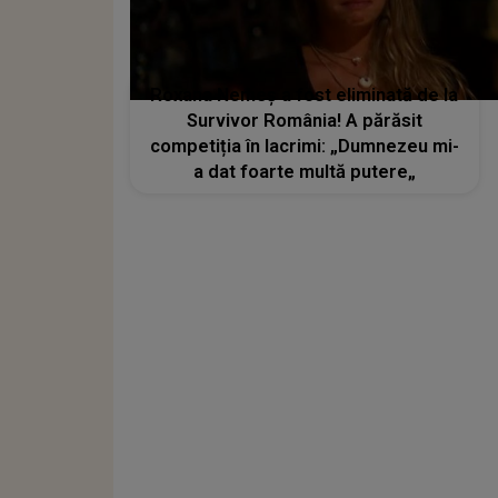
Roxana Nemeș a fost eliminată de la
Survivor România! A părăsit
competiția în lacrimi: „Dumnezeu mi-
a dat foarte multă putere„