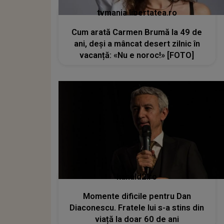
tvmania.libertatea.ro
Cum arată Carmen Brumă la 49 de
ani, deși a mâncat desert zilnic în
vacanță: «Nu e noroc!» [FOTO]
kanald2.ro
Momente dificile pentru Dan
Diaconescu. Fratele lui s-a stins din
viață la doar 60 de ani