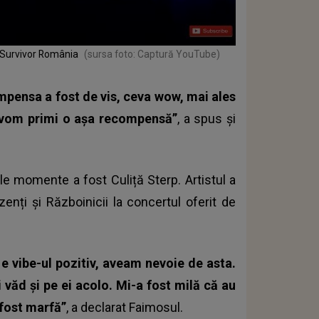
a Survivor România
(sursa foto: Captură YouTube)
ompensa a fost de vis, ceva wow, mai ales
a vom primi o așa recompensă”
, a spus și
acele momente a fost
Culiță Sterp.
Artistul a
nți și Războinicii la concertul oferit de
 e vibe-ul pozitiv, aveam nevoie de asta.
i văd și pe ei acolo. Mi-a fost milă că au
fost marfă”
, a declarat Faimosul.