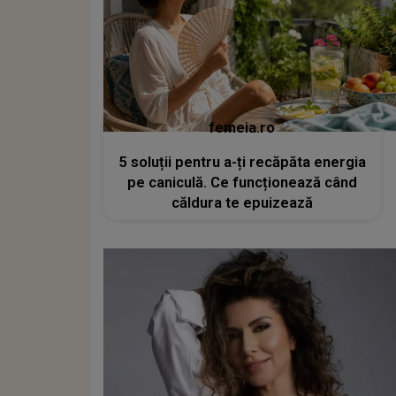
femeia.ro
5 soluții pentru a-ți recăpăta energia
pe caniculă. Ce funcționează când
căldura te epuizează