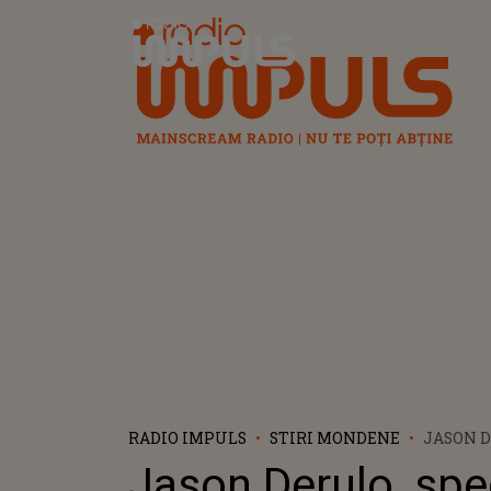
Radio Impuls
RADIO IMPULS
STIRI MONDENE
JASON D
INCENDI
Jason Derulo, spe
DE LA S