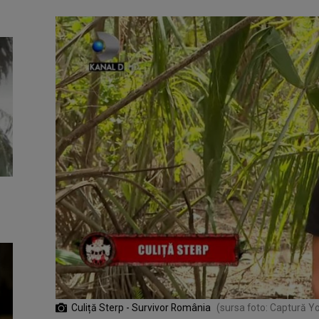
Culiță Sterp - Survivor România
(sursa foto: Captură 