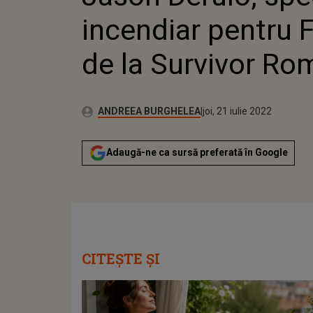
incendiar pentru 
de la Survivor Ro
Publicat:
Autor:
luni, 29 martie 2021
Actualizat:
ANDREEA BURGHELEA
joi, 21 iulie 2022
Adaugă-ne ca sursă preferată în Google
CITEȘTE ȘI