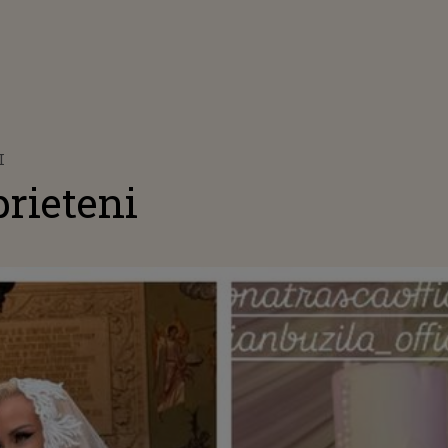
I
rieteni