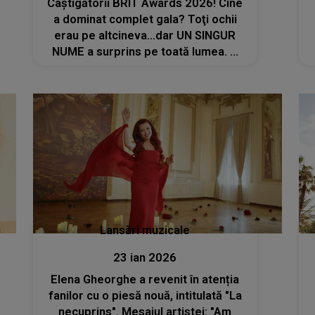
Câștigătorii BRIT Awards 2026! Cine
a dominat complet gala? Toţi ochii
erau pe altcineva...dar UN SINGUR
NUME a surprins pe toată lumea. A
plecat acasă cu PATRU PREMII:
"Totul este posibil. Vă mulțumesc
pentru că..."
Lansări muzicale
23 ian 2026
Elena Gheorghe a revenit în atenția
fanilor cu o piesă nouă, intitulată "La
necuprins". Mesajul artistei: "Am