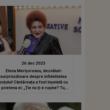
Stiri
26 dec 2023
Elena Merișoreanu, dezvăluiri
surprinzătoare despre infidelitatea
soțului! Cântăreața a fost înșelată cu
prietena ei: „Ție nu ți-e rușine? Tu,
prietena mea, te iei cu bărbatul
meu?”