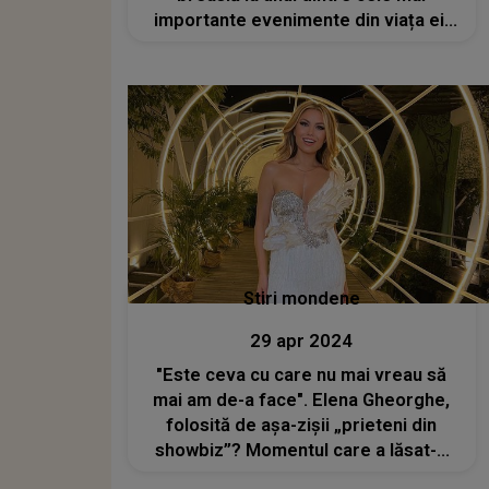
importante evenimente din viața ei.
Nici măcar prietenele apropiate nu i-
au trecut pragul. CE S-A ÎNTÂMPLAT,
de fapt: "Vă dați seama că..."
Stiri mondene
29 apr 2024
"Este ceva cu care nu mai vreau să
mai am de-a face". Elena Gheorghe,
folosită de așa-zișii „prieteni din
showbiz”? Momentul care a lăsat-o
fără cuvinte