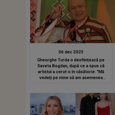
Stiri mondene
06 dec 2023
Gheorghe Turda o desființează pe
Saveta Bogdan, după ce a spus că
artistul a cerut-o în căsătorie: "Mă
vedeți pe mine să am asemenea
gusturi? Eram însurat de mult timp.
Pentru mine, soția mea a fost o zână
de frumoasă"