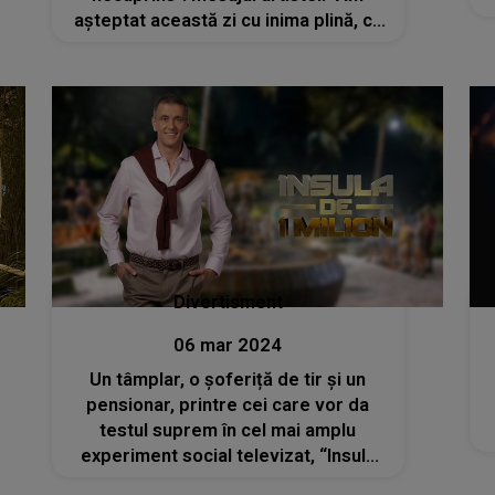
așteptat această zi cu inima plină, ca
să o lansez"
Divertisment
06 mar 2024
Un tâmplar, o șoferiță de tir și un
pensionar, printre cei care vor da
testul suprem în cel mai amplu
experiment social televizat, “Insula
de 1 milion”