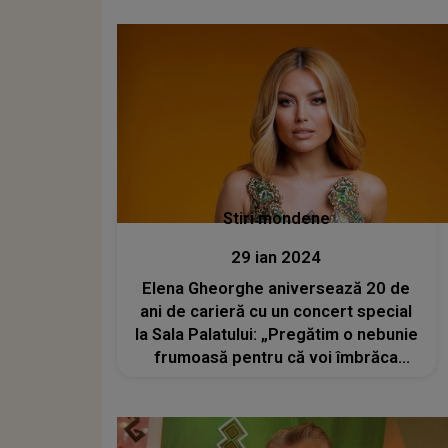
Stiri mondene
29 ian 2024
Elena Gheorghe aniversează 20 de
ani de carieră cu un concert special
la Sala Palatului: „Pregătim o nebunie
frumoasă pentru că voi îmbrăca
genurile muzicale pe care le-am
cântat, într-o haină nouă”