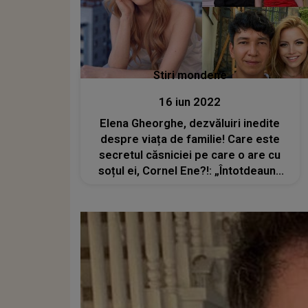
Stiri mondene
16 iun 2022
Elena Gheorghe, dezvăluiri inedite
despre viața de familie! Care este
secretul căsniciei pe care o are cu
soțul ei, Cornel Ene?!: „Întotdeauna
am privit relațiile solide”