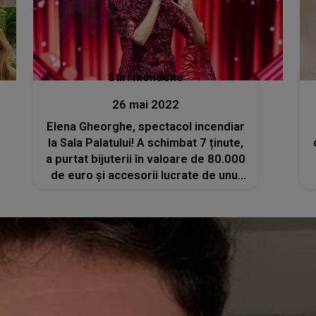
Stiri mondene
26 mai 2022
Elena Gheorghe, spectacol incendiar
la Sala Palatului! A schimbat 7 ținute,
a purtat bijuterii în valoare de 80.000
de euro și accesorii lucrate de unul
dintre designerii care colaborat Lady
Gaga