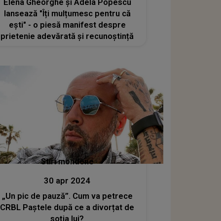
Elena Gheorghe și Adela Popescu
lansează "Îți mulțumesc pentru că
ești" - o piesă manifest despre
prietenie adevărată și recunoștință
Stiri mondene
30 apr 2024
„Un pic de pauză”. Cum va petrece
CRBL Paștele după ce a divorțat de
soția lui?