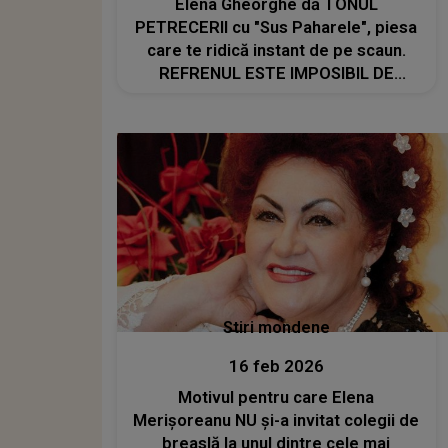
Elena Gheorghe dă TONUL
PETRECERII cu "Sus Paharele", piesa
care te ridică instant de pe scaun.
REFRENUL ESTE IMPOSIBIL DE
UITAT: "Dacă această melodie v-a
adus un zâmbet pe buze, atunci eu
sunt fericită. Viața este un dar"
Stiri mondene
16 feb 2026
Motivul pentru care Elena
Merișoreanu NU și-a invitat colegii de
breaslă la unul dintre cele mai