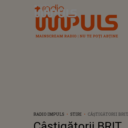
Radio Impuls
RADIO IMPULS
STIRI
CÂȘTIGĂTORII BRIT
CINE A DOMINAT C
Câștigătorii BRIT
TOŢI OCHII ERAU P