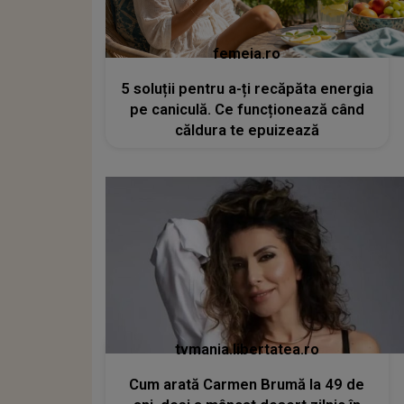
femeia.ro
5 soluții pentru a-ți recăpăta energia
pe caniculă. Ce funcționează când
căldura te epuizează
tvmania.libertatea.ro
Cum arată Carmen Brumă la 49 de