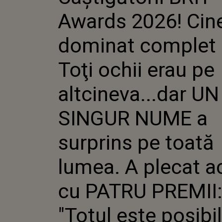
ALTCINEVA...DAR U
Awards 2026! Cin
NUME A SURPRINS
LUMEA. A PLECAT 
PATRU PREMII: "T
dominat complet 
POSIBIL. VĂ MUL
CĂ..."
Toţi ochii erau pe
altcineva...dar UN
SINGUR NUME a
surprins pe toată
lumea. A plecat a
cu PATRU PREMII
"Totul este posibi