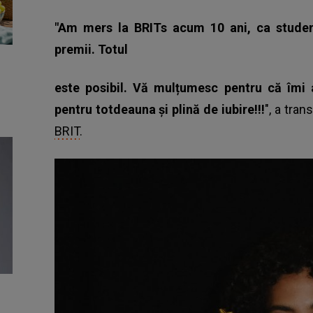
"Am mers la BRITs acum 10 ani, ca studen
premii. Totul
este posibil. Vă mulțumesc pentru că îmi 
pentru totdeauna și plină de iubire!!!
", a tran
BRIT
.