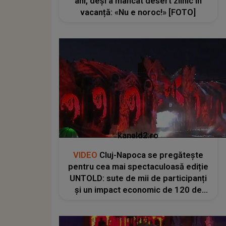
ani, deși a mâncat desert zilnic în
vacanță: «Nu e noroc!» [FOTO]
kanald2.ro
VIDEO
Cluj-Napoca se pregătește
pentru cea mai spectaculoasă ediție
UNTOLD: sute de mii de participanți
și un impact economic de 120 de
milioane de euro