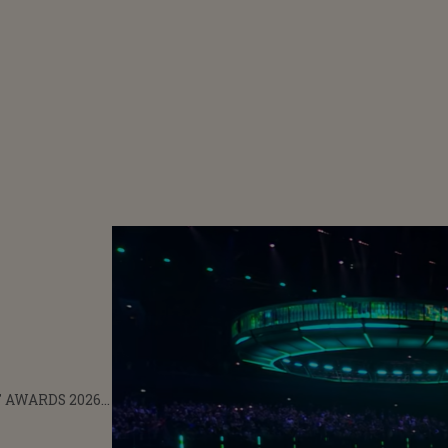
 AWARDS 2026!
OMPLET GALA?
E