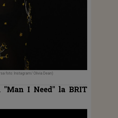
rsa foto: Instagram/ Olivia Dean)
ă "Man I Need" la BRIT