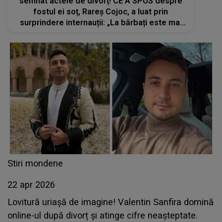
semnat actele de divorț! CE A SPUS despre
fostul ei soț, Rareș Cojoc, a luat prin
surprindere internauții: „La bărbați este mai
simplu...”
Stiri mondene
22 apr 2026
Lovitură uriașă de imagine! Valentin Sanfira domină
online-ul după divorț și atinge cifre neașteptate.