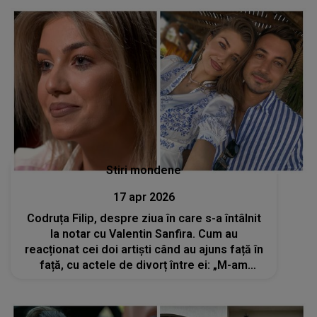
Stiri mondene
17 apr 2026
Codruța Filip, despre ziua în care s-a întâlnit
la notar cu Valentin Sanfira. Cum au
reacționat cei doi artiști când au ajuns față în
față, cu actele de divorț între ei: „M-am
abținut foarte mult să nu plâng”