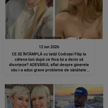
Stiri mondene
12 iun 2026
CE SE ÎNTÂMPLĂ cu tatăl Codruței Filip la
câteva luni după ce fiica lui a decis să
divorțeze? ADEVĂRUL aflat despre ginerele
său i-a adus grave probleme de sănătate:
„Se confruntă în continuare cu...”