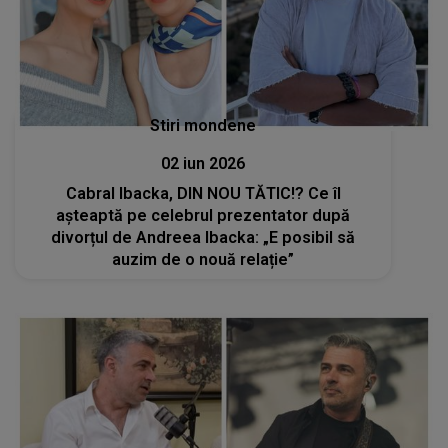
Stiri mondene
02 iun 2026
Cabral Ibacka, DIN NOU TĂTIC!? Ce îl
așteaptă pe celebrul prezentator după
divorțul de Andreea Ibacka: „E posibil să
auzim de o nouă relație”