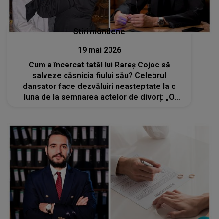
Stiri mondene
19 mai 2026
Cum a încercat tatăl lui Rareș Cojoc să
salveze căsnicia fiului său? Celebrul
dansator face dezvăluiri neașteptate la o
luna de la semnarea actelor de divorț: „O
iubește foarte mult chiar și acum”