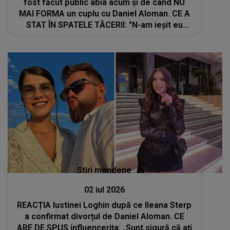
fost făcut public abia acum și de când NU
MAI FORMA un cuplu cu Daniel Aloman. CE A
STAT ÎN SPATELE TĂCERII: "N-am ieșit eu
până acum să zic nimic, nu am..."
Stiri mondene
02 iul 2026
REACȚIA Iustinei Loghin după ce Ileana Sterp
a confirmat divorțul de Daniel Aloman. CE
ARE DE SPUS influencerița: „Sunt sigură că ați