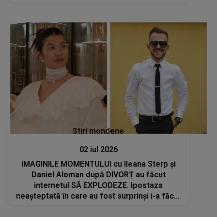
spatele zâmbetului afișat până acum:"Am
încredere în Dumnezeu că..."
Stiri mondene
02 iul 2026
IMAGINILE MOMENTULUI cu Ileana Sterp și
Daniel Aloman după DIVORȚ au făcut
internetul SĂ EXPLODEZE. Ipostaza
neașteptată în care au fost surprinși i-a făcut
pe mulți să creadă că NU văd bine: "Îmi