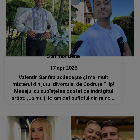
Stiri mondene
17 apr 2026
Valentin Sanfira adâncește și mai mult
misterul din jurul divorțului de Codruța Filip!
Mesajul cu subînțeles postat de îndrăgitul
artist: „La mulți le-am dat sufletul din mine și
m-au vândut când le-a fost mai bine”