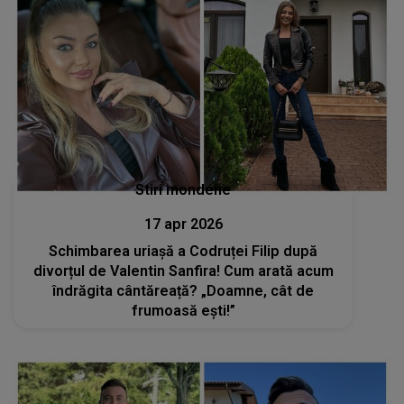
Stiri mondene
17 apr 2026
Schimbarea uriașă a Codruței Filip după
divorțul de Valentin Sanfira! Cum arată acum
îndrăgita cântăreață? „Doamne, cât de
frumoasă ești!”