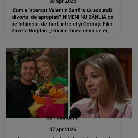
08 apr 2026
Cum a încercat Valentin Sanfira să ascundă
divorțul de apropiați? NIMENI NU BĂNUIA ce
se întâmpla, de fapt, între el și Codruța Filip.
Saveta Bogdan: „Oricine zicea ceva de ei, el
sărea în sus. Nu a dat de înțeles nimic”
Stiri mondene
07 apr 2026