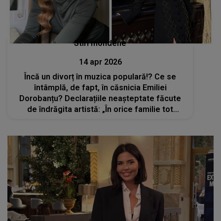
Stiri mondene
14 apr 2026
Încă un divorț în muzica populară!? Ce se
întâmplă, de fapt, în căsnicia Emiliei
Dorobanțu? Declarațiile neașteptate făcute
de îndrăgita artistă: „În orice familie tot
timpul sunt discuții, certuri, dar...”