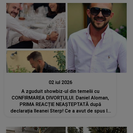
doresc să..."
Stiri mondene
02 iul 2026
A zguduit showbiz-ul din temelii cu
CONFIRMAREA DIVORȚULUI. Daniel Aloman,
PRIMA REACȚIE NEAȘTEPTATĂ după
declarația Ileanei Sterp! Ce a avut de spus la
AFIRMAȚIILE fostei soții: "Toată lumea..."