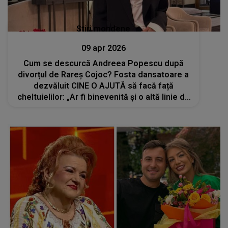
Stiri mondene
09 apr 2026
Cum se descurcă Andreea Popescu după
divorțul de Rareș Cojoc? Fosta dansatoare a
dezvăluit CINE O AJUTĂ să facă față
cheltuielilor: „Ar fi binevenită și o altă linie de
venit”