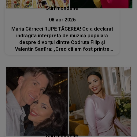
Stiri mondene
08 apr 2026
Maria Cârneci RUPE TĂCEREA! Ce a declarat
îndrăgita interpretă de muzică populară
despre divorțul dintre Codruța Filip și
Valentin Sanfira: „Cred că am fost printre
ultimele persoane care au aflat. Îmi pare
rău...”
Stiri mondene