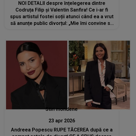
NOI DETALII despre înțelegerea dintre
Codruța Filip și Valentin Sanfira! Ce i-ar fi
spus artistul fostei soții atunci când ea a vrut
să anunțe public divorțul: „Mie îmi convine să
se știe că sunt însurat încă un an de zile”
Stiri mondene
23 apr 2026
Andreea Popescu RUPE TĂCEREA după ce a