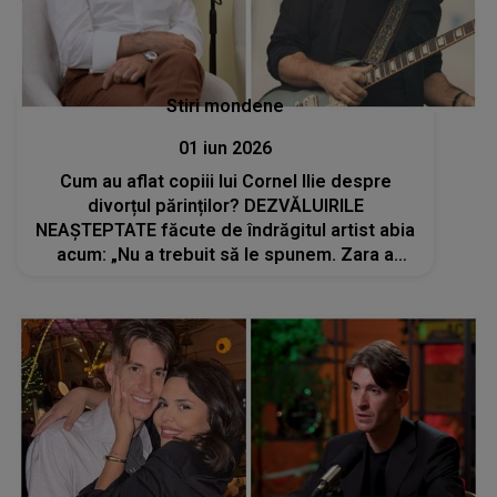
Stiri mondene
01 iun 2026
Cum au aflat copiii lui Cornel Ilie despre
divorțul părinților? DEZVĂLUIRILE
NEAȘTEPTATE făcute de îndrăgitul artist abia
acum: „Nu a trebuit să le spunem. Zara a
descoperit întâmplător”