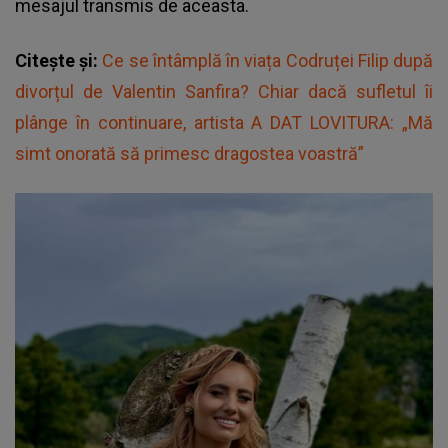
mesajul transmis de aceasta.
Citește și:
Ce se întâmplă în viața Codruței Filip după
divorțul de Valentin Sanfira? Chiar dacă sufletul îi
plânge în continuare, artista A DAT LOVITURA: „Mă
simt onorată să primesc dragostea voastră”