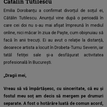
Cătălin Tutilescu
Emilia Dorobanțu
a confirmat divorțul de soțul ei,
Cătălin Tutilescu. Anunțul vine după o perioadă în
care cei doi nu s-au mai afișat împreună în mediul
online, nici măcar în ziua de Paște, cum obișnuiau să
facă în anii trecuți. Ei au avut o relație la distanță,
deoarece artista a locuit în Drobeta-Turnu Severin, iar
tatăl fetiței sale și-a desfășurat activitatea
profesională în București.
„Dragii mei,
Vreau să vă împărtășesc, cu sinceritate, că eu și
fostul meu soț am decis să mergem pe drumuri
separate. A fost o hotărâre luată de comun acord,