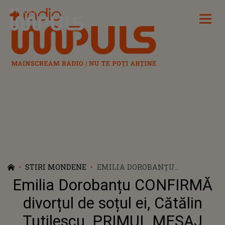
Radio Impuls
STIRI MONDENE
EMILIA DOROBANȚU
CONFIRMĂ DIVORȚUL DE SOȚUL
Emilia Dorobanțu CONFIRMĂ
EI, CĂTĂLIN TUTILESCU.
PRIMUL MESAJ TRANSMIS DE
divorțul de soțul ei, Cătălin
ÎNDRĂGITA ARTISTĂ: „A FOST O
Tutilescu. PRIMUL MESAJ
HOTĂRÂRE LUATĂ DE COMUN