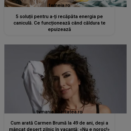
femeia.ro
5 soluții pentru a-ți recăpăta energia pe
caniculă. Ce funcționează când căldura te
epuizează
tvmania.libertatea.ro
Cum arată Carmen Brumă la 49 de ani, deși a
mâncat desert zilnic în vacanță: «Nu e noroc!»