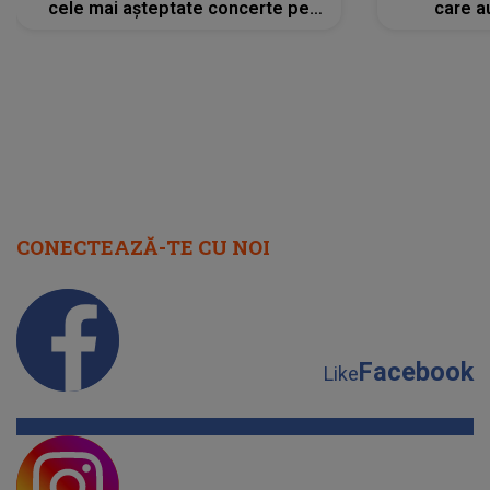
cele mai așteptate concerte pe
care a
scena principală?
perioadă 
CONECTEAZĂ-TE CU NOI
Facebook
Like