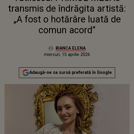
ACORD”
transmis de îndrăgita artistă:
„A fost o hotărâre luată de
comun acord”
Autor:
BIANCA ELENA
Publicat:
miercuri, 15 aprilie 2026
Actualizat:
miercuri, 15 aprilie 2026
Adaugă-ne ca sursă preferată în Google