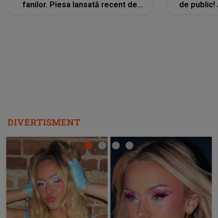
fanilor. Piesa lansată recent de
de public!
Ariana Grande îi face pe
a lansat V
ascultători SĂ O ASCULTE PE
REPEAT
DIVERTISMENT