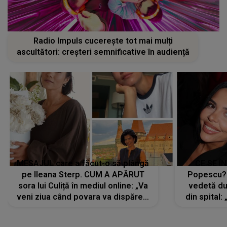
Radio Impuls cucerește tot mai mulți
ascultători: creșteri semnificative în audiență
MESAJUL care a făcut-o să plângă
CE SE Î
pe Ileana Sterp. CUM A APĂRUT
Popescu?
sora lui Culiță în mediul online: „Va
vedetă du
veni ziua când povara va dispărea,
din spital:
iar lacrimile...”