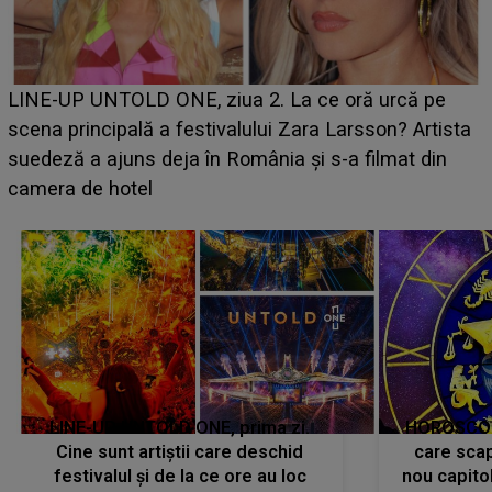
Ce a dezvăluit noua concurentă din "Casa Iubirii" l-a
luat prin surprindere pe Emanuel. CINE ESTE
BĂIATUL VIZAT de Alexandra?! Aflându-se în fața
faptului împlinit, A RECUNOSCUT IMEDIAT: "Am
avut..."
LINE-UP UNTOLD ONE, prima zi.
HOROSCOP 
Cine sunt artiștii care deschid
care scap
festivalul și de la ce ore au loc
nou capitol