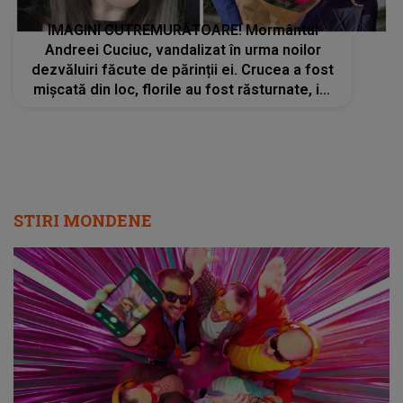
IMAGINI CUTREMURĂTOARE! Mormântul
Andreei Cuciuc, vandalizat în urma noilor
dezvăluiri făcute de părinții ei. Crucea a fost
mișcată din loc, florile au fost răsturnate, iar
unele obiecte au fost distruse sau furate.
Igor Cuciuc: „Lume, ce se întâmplă?”
STIRI MONDENE