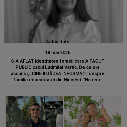
Actualitate
18 mai 2026
S-A AFLAT identitatea femeii care A FĂCUT
PUBLIC cazul Ludmilei Vartic. De ce s-a
ascuns și CINE ÎI DĂDEA INFORMAȚII despre
familia educatoarei din Hîncești: "Nu este
vorba de frică, ci doar că în astfel de situații
trebuie să..."