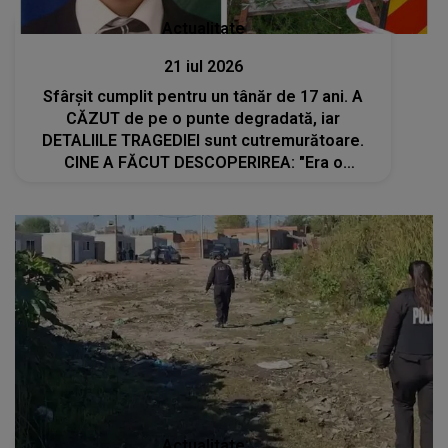
Actualitate
21 iul 2026
Sfârșit cumplit pentru un tânăr de 17 ani. A
CĂZUT de pe o punte degradată, iar
DETALIILE TRAGEDIEI sunt cutremurătoare.
CINE A FĂCUT DESCOPERIREA: "Era o
bicicletă căzută lângă o apă, cu lanterna
aprinsă și..."
Actualitate