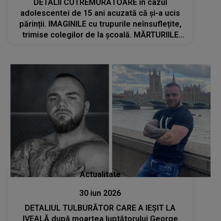
DETALII CUTREMURĂTOARE în cazul
adolescentei de 15 ani acuzată că și-a ucis
părinții. IMAGINILE cu trupurile neînsuflețite,
trimise colegilor de la școală. MĂRTURIILE
ELEVILOR: "Tatăl ei era pe podea, iar mama ei
era pe pat. Se vedea sânge și..."
Actualitate
30 iun 2026
DETALIUL TULBURĂTOR CARE A IEȘIT LA
IVEALĂ după moartea luptătorului George