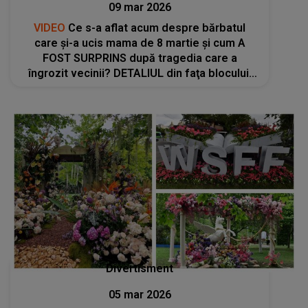
09 mar 2026
VIDEO
Ce s-a aflat acum despre bărbatul
care și-a ucis mama de 8 martie și cum A
FOST SURPRINS după tragedia care a
îngrozit vecinii? DETALIUL din faţa blocului:
"A zis că are..."
Divertisment
05 mar 2026