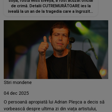
soția, fostă Miss Elveția, a fost acuzat oficial
de crimă. Detalii CUTREMURĂTOARE ies la
iveală la un an de la tragedia care a îngrozit o
lume întreagă
Stiri mondene
04 dec 2025
O persoană apropiată lui Adrian Pleșca a decis să
vorbească despre ultima zi din viața artistului,