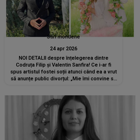
Stiri mondene
24 apr 2026
NOI DETALII despre înțelegerea dintre
Codruța Filip și Valentin Sanfira! Ce i-ar fi
spus artistul fostei soții atunci când ea a vrut
să anunțe public divorțul: „Mie îmi convine să
se știe că sunt însurat încă un an de zile”