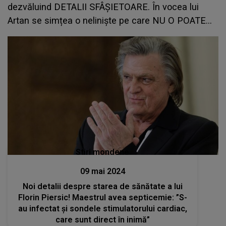
dezvăluind DETALII SFÂȘIETOARE. În vocea lui
Artan se simțea o neliniște pe care NU O POATE
UITA: "Era așa, ceva, ca și cum, nu știu, era o
disperare"
Stiri mondene
09 mai 2024
Noi detalii despre starea de sănătate a lui
Florin Piersic! Maestrul avea septicemie: ”S-
au infectat şi sondele stimulatorului cardiac,
care sunt direct în inimă”