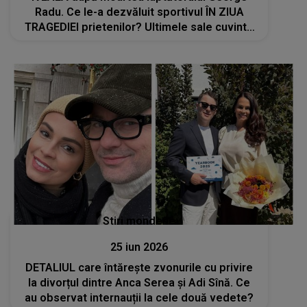
Radu. Ce le-a dezvăluit sportivul ÎN ZIUA
TRAGEDIEI prietenilor? Ultimele sale cuvinte
A CUTREMURAT pe toată lumea: "Poate..."
Stiri mondene
25 iun 2026
DETALIUL care întărește zvonurile cu privire
la divorțul dintre Anca Serea și Adi Sînă. Ce
au observat internauții la cele două vedete?