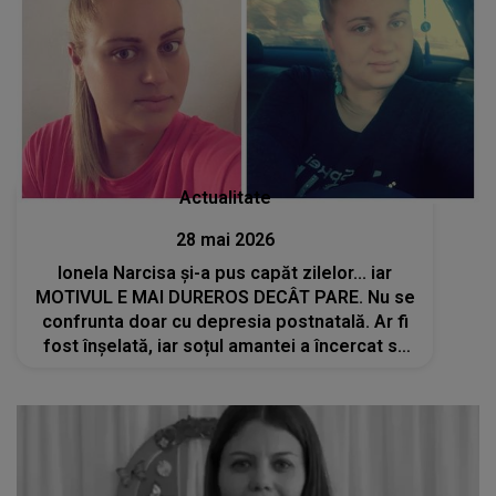
Actualitate
28 mai 2026
Ionela Narcisa și-a pus capăt zilelor... iar
MOTIVUL E MAI DUREROS DECÂT PARE. Nu se
confrunta doar cu depresia postnatală. Ar fi
fost înșelată, iar soțul amantei a încercat să
se împuște: "Mare păcat! I-am aflat povestea.
Să spun..."