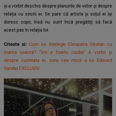
și a vorbit deschis despre planurile de viitor și despre
relația cu socrii ei. Se pare că artista și soțul ei își
doresc copii, însă nu sunt încă pregătiți să facă
acest pas în relația lor.
Citeste si:
Cum se înțelege Cleopatra Stratan cu
mama soacră? "Îmi e foarte ciudat" A vorbit și
despre cumnata ei, sora cea mică a lui Edward
Sanda| EXCLUSIV