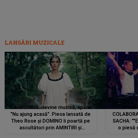
LANSĂRI MUZICALE
Când DORUL devine muzică, apare
Armin 
"Nu ajung acasă". Piesa lansată de
COLABORAR
Theo Rose și DOMINO îi poartă pe
SACHA: ""E
ascultători prin AMINTIRI și
o piesă 
REGĂSIRI, iar drumul emoțiilor
imediat pre