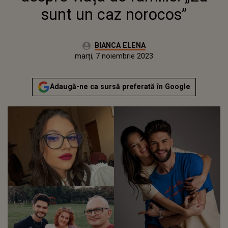
sunt un caz norocos”
Autor:
BIANCA ELENA
Publicat:
luni, 7 noiembrie 2022
Actualizat:
marți, 7 noiembrie 2023
Adaugă-ne ca sursă preferată în Google