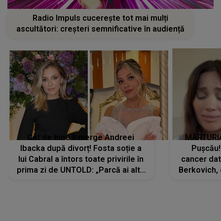
Radio Impuls cucerește tot mai mulți
ascultători: creșteri semnificative în audiență
Cât de bine îi merge Andreei
MĂRTURIA
Ibacka după divorț! Fosta soție a
Pușcău!
lui Cabral a întors toate privirile în
cancer dato
prima zi de UNTOLD: „Parcă ai altă
Berkovich, 
strălucire, emani putere,
accident ru
încredere, siguranță...”
Dacă nu 