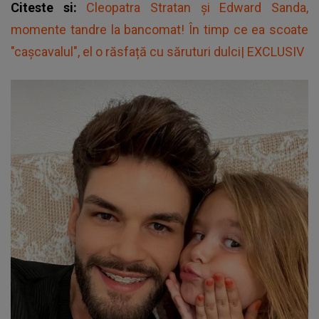
Citeste si:
Cleopatra Stratan și Edward Sanda,
momente tandre la bancomat! În timp ce ea scoate
"cașcavalul", el o răsfață cu săruturi dulci| EXCLUSIV