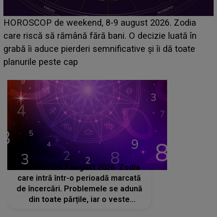
Emanuel a ținut ACEST DETALIU ASCUNS până
acum! În fața Alexandrei, concurentul din Casa Iubirii
face o MĂRTURISIRE NEAȘTEPTATĂ despre mama
sa: "I-am spus și ei în față, eu nu te iubesc pentru
că..."
HOROSCOP 7 august 2026. Zodia
HOROSCOP 
care intră într-o perioadă marcată
care are șa
de încercări. Problemele se adună
bani. O opo
din toate părțile, iar o veste
poate schi
neașteptată îi dă planurile peste
la