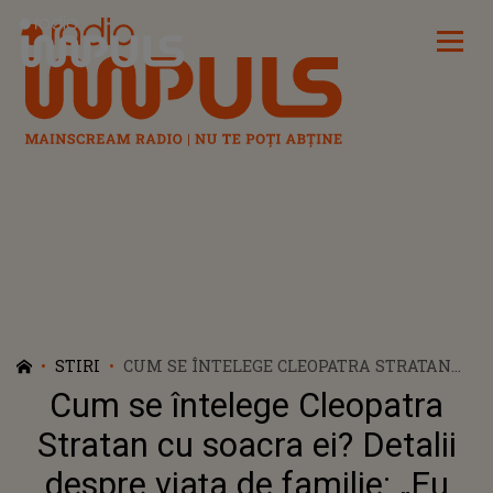
Radio Impuls
STIRI
CUM SE ÎNTELEGE CLEOPATRA STRATAN
CU SOACRA EI? DETALII DESPRE VIAȚA DE
Cum se întelege Cleopatra
FAMILIE: „EU SUNT UN CAZ NOROCOS”
Stratan cu soacra ei? Detalii
despre viața de familie: „Eu