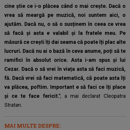
cine știe ce i-o plăcea când o mai crește. Dacă o
vrea să meargă pe muzică, noi suntem aici, o
ajutăm. Dacă nu, o să o susținem în ceea ce vrea
să facă și asta e valabil și la fratele meu. Pe
măsură ce crești îți dai seama că poate îți plac alte
lucruri. Dacă nu ai o bază în ceva anume, poți să te
ramifici în absolut orice. Asta i-am spus și lui
Cezar. Dacă o să vrei în viața asta să faci muzică,
fă. Dacă vrei să faci matematică, că poate asta îți
va plăcea, poftim. Important e să faci ce îți place
și ce te face fericit."
, a mai declarat Cleopatra
Stratan.
MAI MULTE DESPRE: