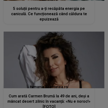
5 soluții pentru a-ți recăpăta energia pe
caniculă. Ce funcționează când căldura te
epuizează
tvmania.libertatea.ro
Cum arată Carmen Brumă la 49 de ani, deși a
mâncat desert zilnic în vacanță: «Nu e noroc!»
[FOTO]