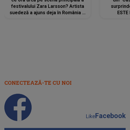
festivalului Zara Larsson? Artista
surprind
suedeză a ajuns deja în România și
ESTE 
s-a filmat din camera de hotel
Alexandr
faptului 
IMED
CONECTEAZĂ-TE CU NOI
Facebook
Like