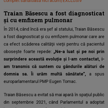
complet sănătoasă nici acum| EXCLUSIV
Traian Băsescu a fost diagnosticat
și cu emfizem pulmonar
În 2014, când încă era șef al statului,
Traian Băsescu
a fost diagnosticat și cu emfizem pulmonar
care are
ca efect scăderea calităţii vieţii pentru că pacientul
oboseşte foarte repede:
„Ne-a luat și pe noi prin
surprindere această evoluție și l-am contactat, i-
am transmis că suntem cu gândurile alături de
domnia sa. Îi urăm multă sănătate”,
a spus
europarlamentarul PMP Eugen Tomac.
Traian Băsescu a evitat să mai apară în spațiul public
din septembrie 2021, când Parlamentul a adoptat