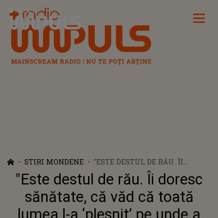
Radio Impuls
STIRI MONDENE
"ESTE DESTUL DE RĂU. ÎI
DORESC SĂNĂTATE, CĂ VĂD CĂ
"Este destul de rău. Îi doresc
TOATĂ LUMEA L-A ‘PLESNIT’ PE
UNDE A APUCAT”. DETALII
sănătate, că văd că toată
ALARMANTE DESPRE STAREA
lumea l-a ‘plesnit’ pe unde a
DE SĂNĂTATE A LUI TRAIAN