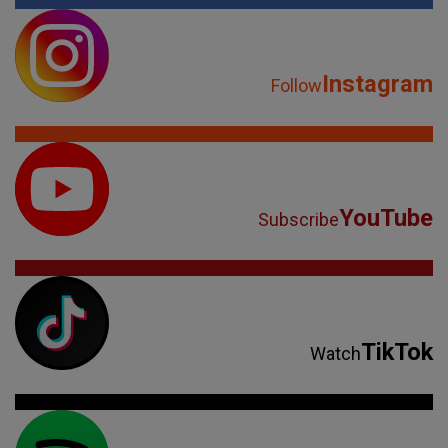
Instagram
Follow
YouTube
Subscribe
TikTok
Watch