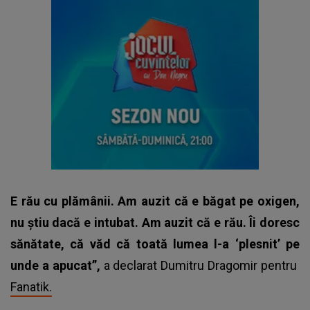
E rău cu plămânii. Am auzit că e băgat pe oxigen,
nu ştiu dacă e intubat. Am auzit că e rău. Îi doresc
sănătate, că văd că toată lumea l-a ‘plesnit’ pe
unde a apucat”,
a declarat Dumitru Dragomir pentru
Fanatik.