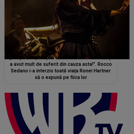
„Din păcate, fetița a crescut în umbra Ronei și
a avut mult de suferit din cauza asta!”. Rocco
Sedano i-a interzis toată viața Ronei Hartner
să o expună pe fiica lor