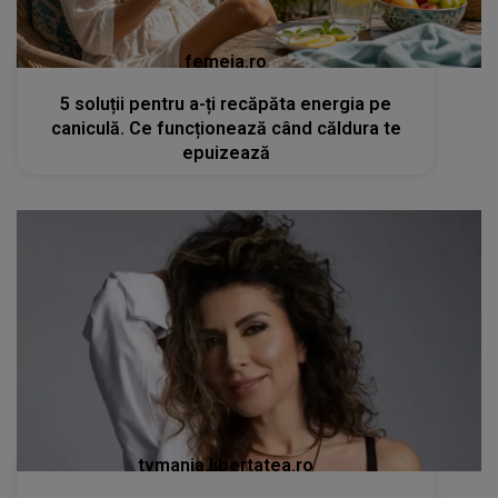
femeia.ro
5 soluții pentru a-ți recăpăta energia pe
caniculă. Ce funcționează când căldura te
epuizează
tvmania.libertatea.ro