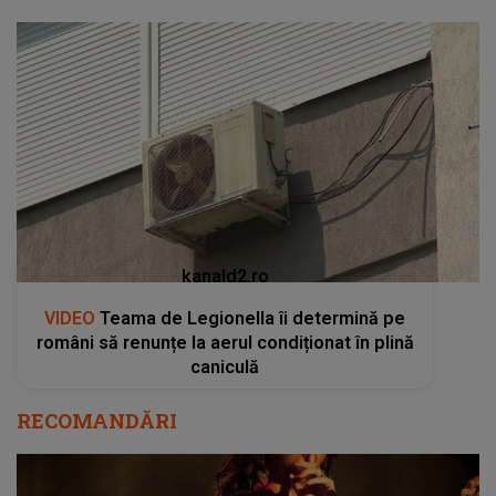
kanald2.ro
VIDEO
Teama de Legionella îi determină pe
români să renunțe la aerul condiționat în plină
caniculă
RECOMANDĂRI