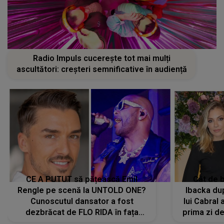
Radio Impuls cucerește tot mai mulți
ascultători: creșteri semnificative în audiență
CE A PUTUT să pățească Emil
Cât de b
Rengle pe scenă la UNTOLD ONE?
Ibacka dup
Cunoscutul dansator a fost
lui Cabral a
dezbrăcat de FLO RIDA în fața
prima zi d
tuturor: „Mi-a dat hainele lui. Ce s-a
strălu