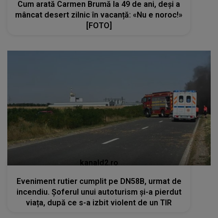
Cum arată Carmen Brumă la 49 de ani, deși a
mâncat desert zilnic în vacanță: «Nu e noroc!»
[FOTO]
kanald2.ro
Eveniment rutier cumplit pe DN58B, urmat de
incendiu. Șoferul unui autoturism și-a pierdut
viața, după ce s-a izbit violent de un TIR