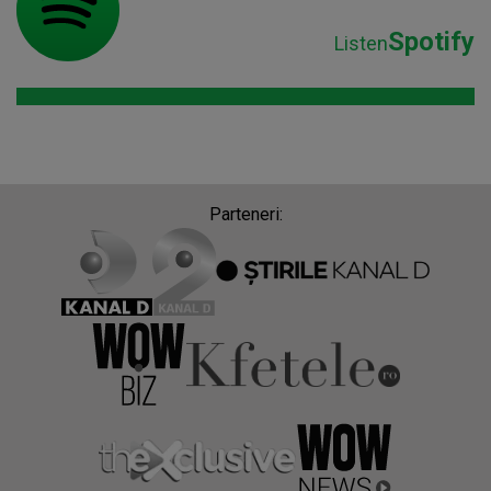
Spotify
Listen
Parteneri: