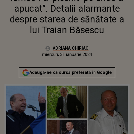
BĂSESCU
apucat”. Detalii alarmante
despre starea de sănătate a
lui Traian Băsescu
Autor:
ADRIANA CHIRIAC
Publicat:
miercuri, 31 ianuarie 2024
Adaugă-ne ca sursă preferată în Google