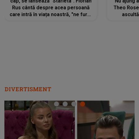
cap, se lansează "Starleta". Florian
"Nu ajung 
Rus cântă despre acea persoană
Theo Rose 
care intră în viața noastră, "ne fură"
ascultă
toate PRIVIRILE, toate GÂNDURILE,
REGĂSIRI
tot UNIVERSUL și fără să ne dăm
trece pr
seama, ajunge să fie motivul
"Pentru t
pentru care zâmbim
departe 
DIVERTISMENT