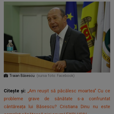
Traian Băsescu
(sursa foto: Facebook)
Citește și:
„Am reușit să păcălesc moartea” Cu ce
probleme grave de sănătate s-a confruntat
cântăreața lui Băsescu? Cristiana Dinu nu este