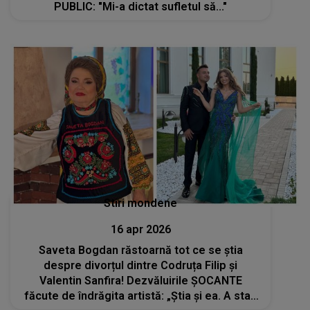
PUBLIC: "Mi-a dictat sufletul să..."
Stiri mondene
16 apr 2026
Saveta Bogdan răstoarnă tot ce se știa
despre divorțul dintre Codruța Filip și
Valentin Sanfira! Dezvăluirile ȘOCANTE
făcute de îndrăgita artistă: „Știa și ea. A stat,