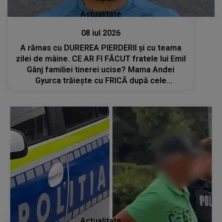
Actualitate
08 iul 2026
A rămas cu DUREREA PIERDERII și cu teama
zilei de mâine. CE AR FI FĂCUT fratele lui Emil
Gânj familiei tinerei ucise? Mama Andei
Gyurca trăiește cu FRICĂ după cele
întâmplate: "Noi nu mai avem niciun rost pe
fața Pământului. Când merg acasă eu nu..."
Actualitate