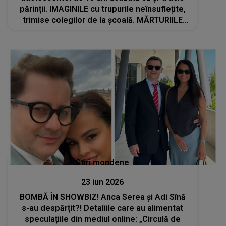
părinții. IMAGINILE cu trupurile neînsuflețite,
trimise colegilor de la școală. MĂRTURIILE
ELEVILOR: "Tatăl ei era pe podea, iar mama ei
era pe pat. Se vedea sânge și..."
Stiri mondene
23 iun 2026
BOMBĂ ÎN SHOWBIZ! Anca Serea și Adi Sînă
s-au despărțit?! Detaliile care au alimentat
speculațiile din mediul online: „Circulă de