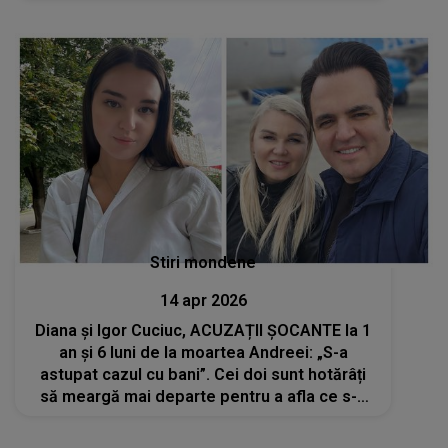
s-a complăcut în situația asta pentru că s-a
făcut cunoscută”
Stiri mondene
14 apr 2026
Diana și Igor Cuciuc, ACUZAȚII ȘOCANTE la 1
an și 6 luni de la moartea Andreei: „S-a
astupat cazul cu bani”. Cei doi sunt hotărâți
să meargă mai departe pentru a afla ce s-a
întâmplat cu fiica lor