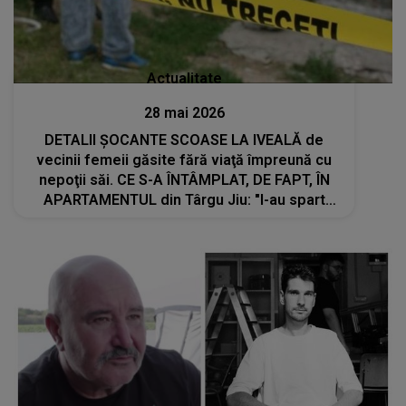
Actualitate
28 mai 2026
DETALII ȘOCANTE SCOASE LA IVEALĂ de
vecinii femeii găsite fără viaţă împreună cu
nepoţii săi. CE S-A ÎNTÂMPLAT, DE FAPT, ÎN
APARTAMENTUL din Târgu Jiu: "I-au spart
ușa, i-au spart vitrina, i-au spart geamurile.
Se certau de..."