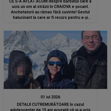
CE S-A AFLAT ACUM despre bărbatul care a
ucis un om al străzii în CRAIOVA e șocant.
Anchetatorii au rămas fără cuvinte! Gestul
halucinant la care ar fi recurs pentru a-și
ASCUNDE FAPTA: "Victima fusese..."
Actualitate
01 iul 2026
DETALII CUTREMURĂTOARE în cazul
adolescentei de 15 ani acuzată că și-a ucis