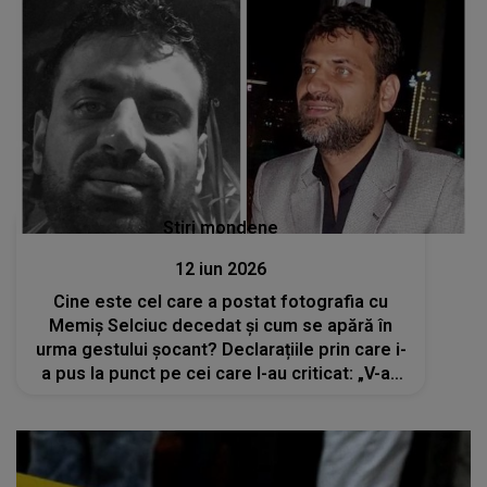
Stiri mondene
12 iun 2026
Cine este cel care a postat fotografia cu
Memiș Selciuc decedat și cum se apără în
urma gestului șocant? Declarațiile prin care i-
a pus la punct pe cei care l-au criticat: „V-ați
găsit voi să vorbiți aiurea. Am greșit și eu”