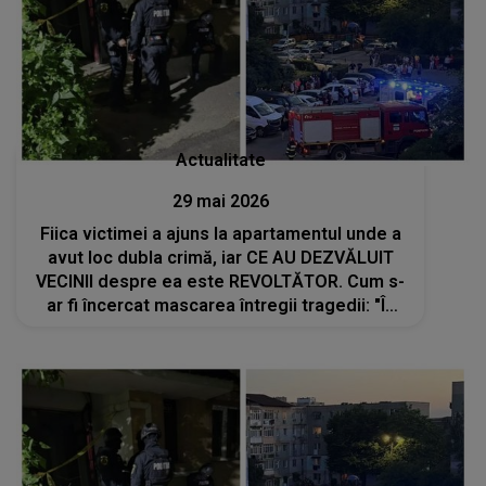
Actualitate
29 mai 2026
Fiica victimei a ajuns la apartamentul unde a
avut loc dubla crimă, iar CE AU DEZVĂLUIT
VECINII despre ea este REVOLTĂTOR. Cum s-
ar fi încercat mascarea întregii tragedii: "În
fața mea gura! Mincinoșilor! Voi i-ați dat..."