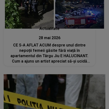
Actualitate
28 mai 2026
CE S-A AFLAT ACUM despre unul dintre
nepoții femeii găsite fără viață în
apartamentul din Târgu Jiu E HALUCINANT.
Cum a ajuns un artist apreciat să-și ucidă
bunica și fratele? MOTIVUL E ȘOCANT: "Nu
credeam că se..."