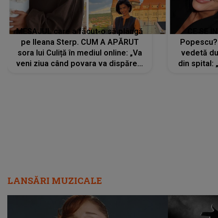
MESAJUL care a făcut-o să plângă
CE SE Î
pe Ileana Sterp. CUM A APĂRUT
Popescu?
sora lui Culiță în mediul online: „Va
vedetă du
veni ziua când povara va dispărea,
din spital:
iar lacrimile...”
LANSĂRI MUZICALE