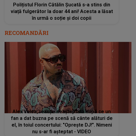
Polițistul Florin Cătălin Șucată s-a stins din
viață fulgerător la doar 44 ani! Acesta a lăsat
în urmă o soție și doi copii
RECOMANDĂRI
Alex Velea, reacție neașteptată după ce un
fan a dat buzna pe scenă să cânte alături de
el, în toiul concertului: "Oprește DJ!". Nimeni
nu s-ar fi așteptat - VIDEO