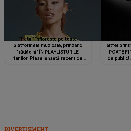
"Petal" înflorește pe toate
De această 
platformele muzicale, prinzând
altfel prin
"rădăcini" ÎN PLAYLISTURILE
POATE FI
fanilor. Piesa lansată recent de
de public!
Ariana Grande îi face pe
a lansat V
ascultători SĂ O ASCULTE PE
REPEAT
DIVERTISMENT