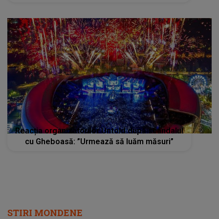
Reacția organizatorilor Untold după scandalul
cu Gheboasă: ”Urmează să luăm măsuri”
STIRI MONDENE