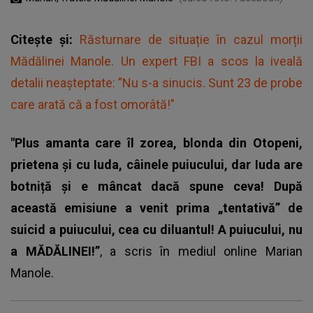
Citește și:
Răsturnare de situație în cazul morții
Mădălinei Manole. Un expert FBI a scos la iveală
detalii neașteptate: ”Nu s-a sinucis. Sunt 23 de probe
care arată că a fost omorâtă!"
"Plus amanta care îl zorea, blonda din Otopeni,
prietena și cu Iuda, câinele puiucului, dar Iuda are
botniță și e mâncat dacă spune ceva! După
această emisiune a venit prima „tentativă” de
suicid a puiucului, cea cu diluantul! A puiucului, nu
a MĂDĂLINEI!”
, a scris în mediul online
Marian
Manole
.