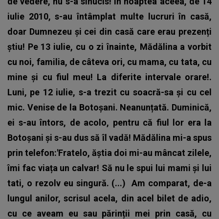
de vedere, nu s-a sinucis! În noaptea aceea, de 14
iulie 2010, s-au întâmplat multe lucruri în casă,
doar Dumnezeu și cei din casă care erau prezenți
știu! Pe 13 iulie, cu o zi înainte, Mădălina a vorbit
cu noi, familia, de câteva ori, cu mama, cu tata, cu
mine și cu fiul meu! La diferite intervale orare!.
Luni, pe 12 iulie, s-a trezit cu soacră-sa și cu cel
mic. Venise de la Botoșani. Neanunțată. Duminică,
ei s-au întors, de acolo, pentru că fiul lor era la
Botoșani și s-au dus să îl vadă! Mădălina mi-a spus
prin telefon:'Fratelo, ăștia doi mi-au mâncat zilele,
îmi fac viața un calvar! Să nu le spui lui mami și lui
tati, o rezolv eu singură. (...) Am comparat, de-a
lungul anilor, scrisul acela, din acel bilet de adio,
cu ce aveam eu sau părinții mei prin casă, cu