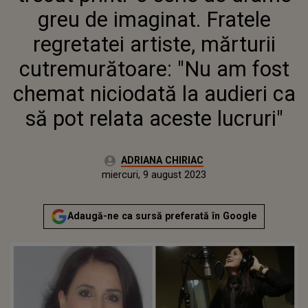
"NU AM FOST CHEMAT
greu de imaginat. Fratele
NICIODATĂ LA AUDIERI CA SĂ
POT RELATA ACESTE LUCRURI"
regretatei artiste, mărturii
cutremurătoare: "Nu am fost
chemat niciodată la audieri ca
să pot relata aceste lucruri"
Autor:
ADRIANA CHIRIAC
Publicat:
miercuri, 9 august 2023
Actualizat:
miercuri, 9 august 2023
Adaugă-ne ca sursă preferată în Google