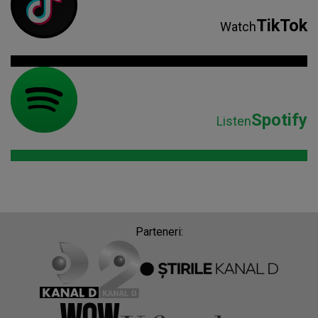
TikTok
Watch
Spotify
Listen
Parteneri: