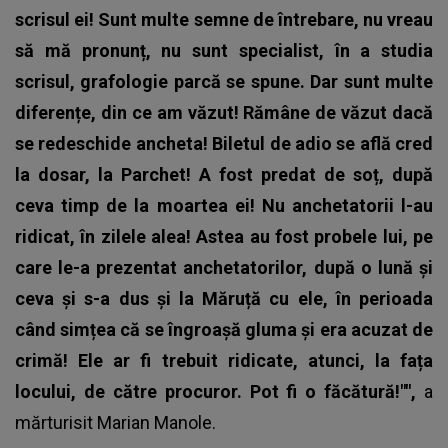
scrisul ei! Sunt multe semne de întrebare, nu vreau
să mă pronunț, nu sunt specialist, în a studia
scrisul, grafologie parcă se spune. Dar sunt multe
diferențe, din ce am văzut! Rămâne de văzut dacă
se redeschide ancheta! Biletul de adio se află cred
la dosar, la Parchet! A fost predat de soț, după
ceva timp de la moartea ei! Nu anchetatorii l-au
ridicat, în zilele alea! Astea au fost probele lui, pe
care le-a prezentat anchetatorilor, după o lună și
ceva și s-a dus și la Măruță cu ele, în perioada
când simțea că se îngroașă gluma și era acuzat de
crimă! Ele ar fi trebuit ridicate, atunci, la fața
locului, de către procuror. Pot fi o făcătură!"",
a
mărturisit Marian Manole.