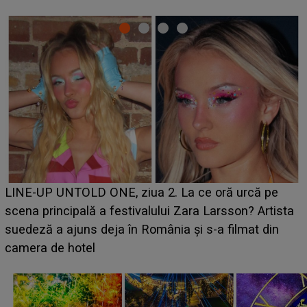
Ce a dezvăluit noua concurentă din "Casa Iubirii" l-a
luat prin surprindere pe Emanuel. CINE ESTE
BĂIATUL VIZAT de Alexandra?! Aflându-se în fața
faptului împlinit, A RECUNOSCUT IMEDIAT: "Am
avut..."