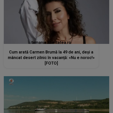
tvmania.libertatea.ro
Cum arată Carmen Brumă la 49 de ani, deși a
mâncat desert zilnic în vacanță: «Nu e noroc!»
[FOTO]