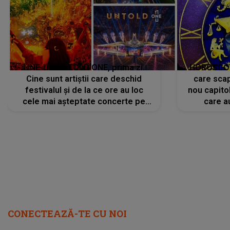
LINE-UP UNTOLD ONE, prima zi.
HOROSCOP 
Cine sunt artiștii care deschid
care scap
festivalul și de la ce ore au loc
nou capitol
cele mai așteptate concerte pe
care a
scena principală?
perioadă 
CONECTEAZĂ-TE CU NOI