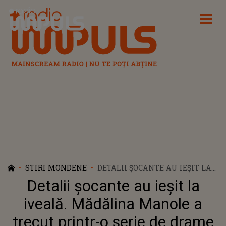
Radio Impuls
STIRI MONDENE
DETALII ȘOCANTE AU IEȘIT LA
IVEALĂ. MĂDĂLINA MANOLE A
Detalii șocante au ieșit la
TRECUT PRINTR-O SERIE DE
DRAME GREU DE IMAGINAT.
iveală. Mădălina Manole a
FRATELE REGRETATEI ARTISTE,
trecut printr-o serie de drame
MĂRTURII CUTREMURĂTOARE: