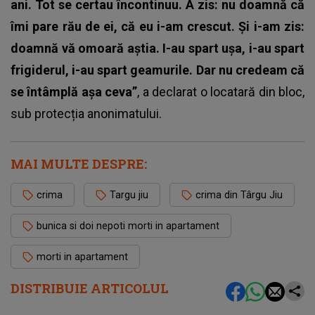
ani. Tot se certau încontinuu. A zis: nu doamnă că
îmi pare rău de ei, că eu i-am crescut. Și i-am zis:
doamnă vă omoară aștia. I-au spart ușa, i-au spart
frigiderul, i-au spart geamurile. Dar nu credeam că
se întâmplă așa ceva”
, a declarat o locatară din bloc,
sub protecția anonimatului.
MAI MULTE DESPRE:
crima
Targu jiu
crima din Târgu Jiu
bunica si doi nepoti morti in apartament
morti in apartament
DISTRIBUIE ARTICOLUL