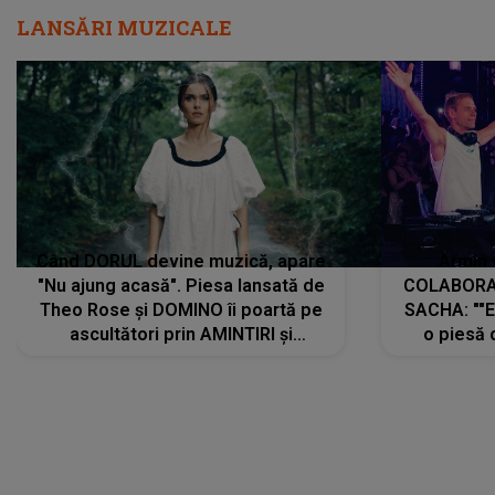
LANSĂRI MUZICALE
Când DORUL devine muzică, apare
Armin 
"Nu ajung acasă". Piesa lansată de
COLABORAR
Theo Rose și DOMINO îi poartă pe
SACHA: ""E
ascultători prin AMINTIRI și
o piesă 
REGĂSIRI, iar drumul emoțiilor
imediat pre
trece prin sufletul publicului:
cu mine șt
"Pentru toți cei care au plecat
păstrăm do
departe ca să le fie mai bine"