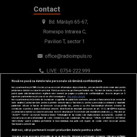
Contact
Bd. Mărăști 65-67,
Romexpo Intrarea C,
Pavilion T, sector 1
office@radioimpuls.ro
LIVE : 0754-222.999
WhatsApp: 0754-222.999
Nouă ne pasă ca datele tale personale să rămână confidențiale
Noi și partenerii noștri
589
stocăm și/sau accesăm informații pe dispozitivul dvs., precum identificatorii cookie unici pentru
prelucrarea datelor cu caracter personal. Puteți accepta sau gestiona preferințele dvs. făcând clic mai jos, respectiv vă
puteți opune utilizării unui interes legitim în orice moment pe pagina cu politica de confidențialitate. Aceste alegeri vor fi
raportate partenerilor noștri și nu vă vor afecta navigarea.
Mai multe detalii
Noi si partenerii nostri (retelele de socializare si agentiile de publicitate partenere, precum si furnizorii nostri de servicii de
date analitice) prelucram date pentru a permite website-ului sa functioneze, pentru a personaliza continutul si anunturile
publicitare afisate in functie de interesele si/sau profilul dvs., pentru a va oferi functionalitati aferente retelelor de
socializare si pentru a analiza traficul pe website. Beneficiati de drepturile prevazute de art. 15-22 din GDPR in legatura
cu prelucrarea datelor cu caracter personal. Aceste drepturi pot fi exercitate prin modalitatea indicata
aici
. Prin click pe
“ACCEPT TOATE”, acceptati folosirea tuturor Tehnologiilor de tip Cookie, care implica inclusiv acceptul dvs. cu privire la
stocarea/accesarea informatiilor de catre Vendor-ii cu care colaboram. Prin click pe “VREAU SA MODIFIC SETARILE
INDIVIDUAL” puteti schimba preferintele in mod individual, mai putin cele legate de cookie strict necesare pentru
functionarea website-ului.
© 2019-2026 DOGAN MEDIA INTERNATIONAL SA, Toate
Atât noi, cât și partenerii noștri prelucrăm datele pentru a oferi:
Stocarea și/sau accesarea informațiilor de pe un dispozitiv. Măsurarea performanței reclamelor. Utilizarea profilurilor