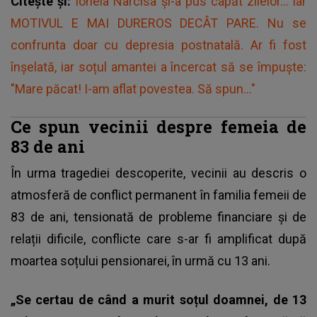
Citește și:
Ionela Narcisa și-a pus capăt zilelor... iar
MOTIVUL E MAI DUREROS DECÂT PARE. Nu se
confrunta doar cu depresia postnatală. Ar fi fost
înșelată, iar soțul amantei a încercat să se împuște:
"Mare păcat! I-am aflat povestea. Să spun..."
Ce spun vecinii despre femeia de
83 de ani
În urma tragediei descoperite, vecinii au descris o
atmosferă de conflict permanent în familia femeii de
83 de ani, tensionată de probleme financiare și de
relații dificile, conflicte care s-ar fi amplificat după
moartea soțului pensionarei, în urmă cu 13 ani.
„Se certau de când a murit soțul doamnei, de 13