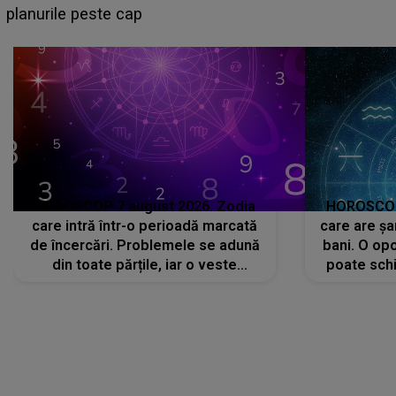
sa: "I-am spus și ei în față, eu nu te iubesc pentru
că..."
HOROSCOP 7 august 2026. Zodia
HOROSCOP 
care intră într-o perioadă marcată
care are șa
de încercări. Problemele se adună
bani. O opo
din toate părțile, iar o veste
poate schi
neașteptată îi dă planurile peste
la
cap