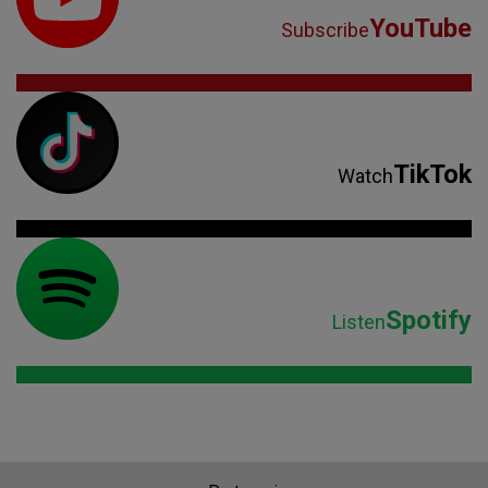
YouTube
Subscribe
TikTok
Watch
Spotify
Listen