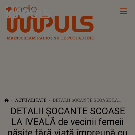
Radio Impuls
ACTUALITATE
DETALII ȘOCANTE SCOASE LA
IVEALĂ DE VECINII FEMEII GĂSITE
DETALII ȘOCANTE SCOASE
FĂRĂ VIAŢĂ ÎMPREUNĂ CU
NEPOŢII SĂI. CE S-A ÎNTÂMPLAT,
LA IVEALĂ de vecinii femeii
DE FAPT, ÎN APARTAMENTUL DIN
găsite fără viaţă împreună cu
TÂRGU JIU: "I-AU SPART UȘA, I-AU