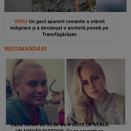
kanald2.ro
VIDEO
Un gest aparent romantic a stârnit
indignare și a declanșat o anchetă penală pe
Transfăgărășan
RECOMANDĂRI
Cazul femeii de 30 de ani A SCOS LA IVEALĂ