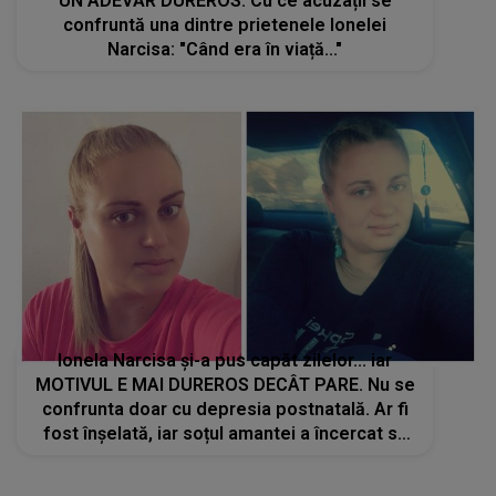
UN ADEVĂR DUREROS. Cu ce acuzații se
confruntă una dintre prietenele Ionelei
Narcisa: "Când era în viață..."
Ionela Narcisa și-a pus capăt zilelor... iar
MOTIVUL E MAI DUREROS DECÂT PARE. Nu se
confrunta doar cu depresia postnatală. Ar fi
fost înșelată, iar soțul amantei a încercat să
se împuște: "Mare păcat! I-am aflat povestea.
Să spun..."