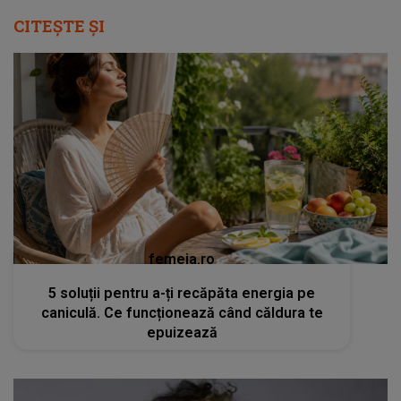
CITEȘTE ȘI
femeia.ro
5 soluții pentru a-ți recăpăta energia pe
caniculă. Ce funcționează când căldura te
epuizează