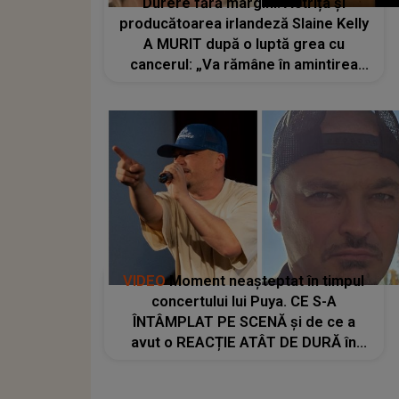
Durere fără margini! Actrița și
producătoarea irlandeză Slaine Kelly
A MURIT după o luptă grea cu
cancerul: „Va rămâne în amintirea
tuturor...”
VIDEO
Moment neașteptat în timpul
concertului lui Puya. CE S-A
ÎNTÂMPLAT PE SCENĂ și de ce a
avut o REACȚIE ATÂT DE DURĂ în
fața tuturor: "Ferească Dumnezeu!
Băi, fraților, hai ca să înțelegeți: aici,