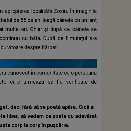
 apropierea localității Zosin. În imaginile
batul de 55 de ani leagă câinele cu un lanț
i multe ori. Chiar și după ce câinele se
continuu cu bâta. După ce filmulețul s-a
tulburătoare despre bărbat.
ta era cunoscut în comunitate ca o persoană
cte care urmează să fie verificate de
gat, deci fără să se poată apăra. Cică și-
lupte liber, să vedem ce poate cu adevărat
lupte corp la corp în pușcărie.