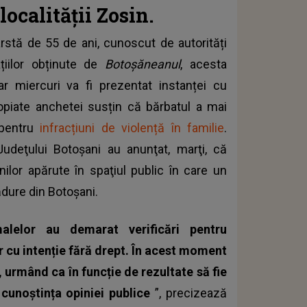
ocalității Zosin.
rstă de 55 de ani, cunoscut de autorități
țiilor obținute de
Botoșăneanul
, acesta
r miercuri va fi prezentat instanței cu
opiate anchetei susțin că bărbatul a mai
 pentru
infracțiuni de violență în familie
.
 Judeţului Botoşani au anunţat, marţi, că
inilor apărute în spaţiul public în care un
ădure din Botoşani.
imalelor au demarat verificări pentru
r cu intenție fără drept. În acest moment
 urmând ca în funcție de rezultate să fie
 cunoștința opiniei publice
”, precizează