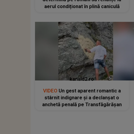
aerul condiționat în plină caniculă
kanald2.ro
VIDEO
Un gest aparent romantic a
stârnit indignare și a declanșat o
anchetă penală pe Transfăgărășan