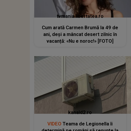
tvmania.libertatea.ro
Cum arată Carmen Brumă la 49 de
ani, deși a mâncat desert zilnic în
vacanță: «Nu e noroc!» [FOTO]
kanald2.ro
VIDEO
Teama de Legionella îi
determină pe români să renunțe la