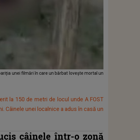
ariția unei filmări în care un bărbat lovește mortal un
erit la 150 de metri de locul unde A FOST
 Câinele unei localnice a adus în casă un
ucis câinele într-o zonă