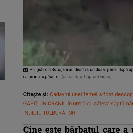
Polițiștii din Botoșani au deschis un dosar penal după ap
câine într-o pădure.
(sursa foto: Captură video)
Citește și:
Cadavrul unei femei a fost descop
GĂSIT UN CRANIU în urmă cu câteva săptămâni.
INDICIU TULBURĂTOR
Cine este bărbatul care a 