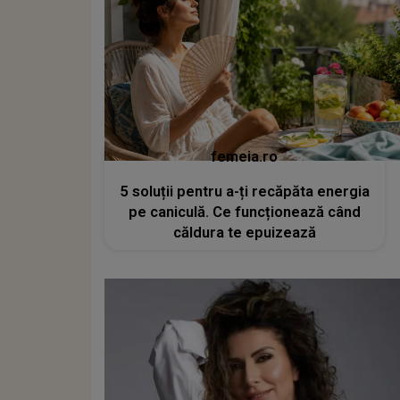
femeia.ro
5 soluții pentru a-ți recăpăta energia
pe caniculă. Ce funcționează când
căldura te epuizează