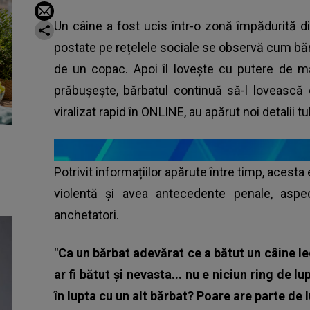
Un câine a fost ucis într-o zonă împădurită din
postate pe rețelele sociale se observă cum băr
de un copac. Apoi îl lovește cu putere de ma
prăbușește, bărbatul continuă să-l lovească 
viralizat rapid în ONLINE, au apărut noi detalii 
Potrivit informațiilor apărute între timp, aces
violentă și avea antecedente penale, aspe
anchetatori.
"Ca un bărbat adevărat ce a bătut un câine le
ar fi bătut și nevasta... nu e niciun ring de 
în lupta cu un alt bărbat? Poare are parte de 