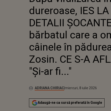
OMORÂT CÂ
dureroase, IES L
ZOSIN. CE S
DETALII ȘOCANTE
bărbatul care a o
câinele în pădurea
Zosin. CE S-A AF
"Și-ar fi..."
Publicat:
Autor:
miercuri, 8 iulie 2026
Actualizat:
ADRIANA CHIRIAC
miercuri, 8 iulie 2026
Adaugă-ne ca sursă preferată în Google