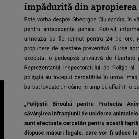
împădurită din apropierea l
Este vorba despre Gheorghe Ciuleandra, în vâ
pentru antecedente penale. Potrivit informa
urmează să fie reținut pentru 24 de ore, ia
propunere de arestare preventivă. Surse apr
executat o pedeapsă privativă de libertate
Reprezentanţii Inspectoratului de Poliţie al
poliţiştii au început cercetările în urma imag
bărbat loveşte un câine, în timp ce află într-o p
„Polițiștii Biroului pentru Protecția An
săvârșirea infracțiunii de uciderea animalelo
sunt efectuate cercetări pentru acestă faptă,
dispuse măsuri legale, care vor fi aduse la