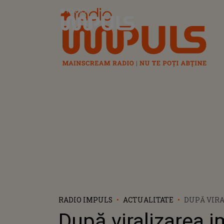
Radio Impuls
RADIO IMPULS
ACTUALITATE
DUPĂ VIRA
DUREROASE
După viralizarea i
ȘOCANTE D