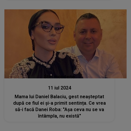
cuplu: „E foarte greu să aștepți o persoană
fără să stai să vorbești, fără să te vezi”
Stiri mondene
11 iul 2024
Mama lui Daniel Balaciu, gest neașteptat
după ce fiul ei și-a primit sentința. Ce vrea
să-i facă Danei Roba: "Așa ceva nu se va
întâmpla, nu există"