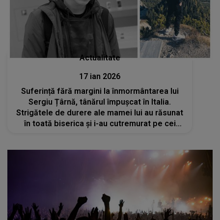
Actualitate
17 ian 2026
Suferință fără margini la înmormântarea lui
Sergiu Țârnă, tânărul împușcat în Italia.
Strigătele de durere ale mamei lui au răsunat
în toată biserica și i-au cutremurat pe cei
prezenți: „Dragul meu băiat, vor plăti pentru
tot ceea ce ți-au făcut”