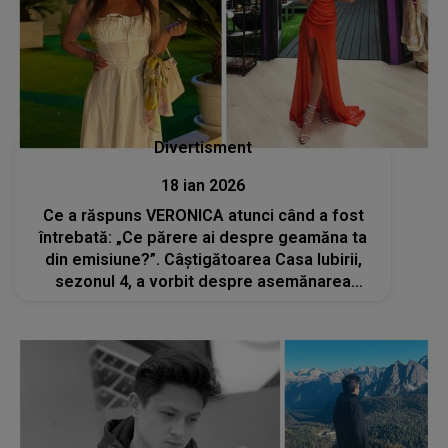
Divertisment
18 ian 2026
Ce a răspuns VERONICA atunci când a fost
întrebată: „Ce părere ai despre geamăna ta
din emisiune?”. Câștigătoarea Casa Iubirii,
sezonul 4, a vorbit despre asemănarea
dintre ea și CAROLINA: „Mă gândesc că îmi
simțiți lipsa și de aceea...”