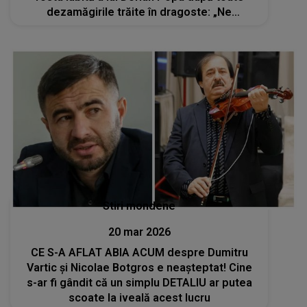
dezamăgirile trăite în dragoste: „Ne
promitem marea cu sarea, dar ne mințim, ne
jignim, ne trădăm, ne înșelăm”
Stiri mondene
20 mar 2026
CE S-A AFLAT ABIA ACUM despre Dumitru
Vartic și Nicolae Botgros e neașteptat! Cine
s-ar fi gândit că un simplu DETALIU ar putea
scoate la iveală acest lucru