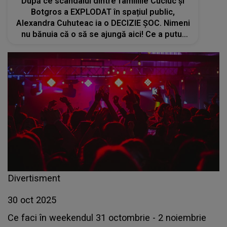
După ce scandalul dintre familiile Cuciuc și
Botgros a EXPLODAT în spațiul public,
Alexandra Cuhuteac ia o DECIZIE ȘOC. Nimeni
nu bănuia că o să se ajungă aici! Ce a putut
să facă fosta iubită a lui Cristi Botgros
Divertisment
30 oct 2025
Ce faci în weekendul 31 octombrie - 2 noiembrie