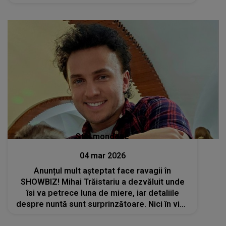
Stiri mondene
04 mar 2026
Anunțul mult așteptat face ravagii în
SHOWBIZ! Mihai Trăistariu a dezvăluit unde
îsi va petrece luna de miere, iar detaliile
despre nuntă sunt surprinzătoare. Nici în vise
fanii NU SE AȘTEPTAU la o asemenea