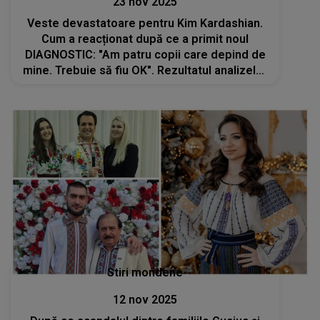
23 nov 2025
Veste devastatoare pentru Kim Kardashian.
Cum a reacționat după ce a primit noul
DIAGNOSTIC: "Am patru copii care depind de
mine. Trebuie să fiu OK". Rezultatul analizelor
a venit ca un ȘOC, dar vedeta și-a găsit
puterea să transmită un mesaj emoționant
Stiri mondene
12 nov 2025