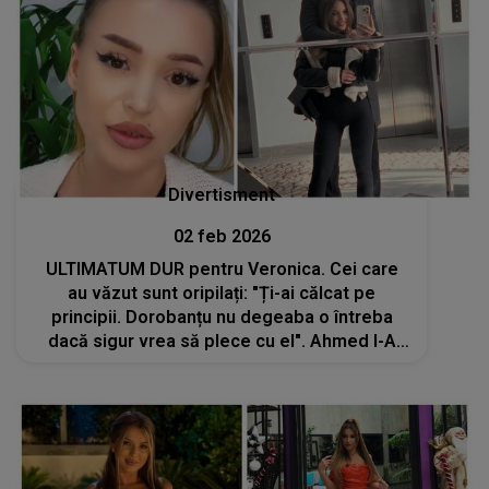
Divertisment
02 feb 2026
ULTIMATUM DUR pentru Veronica. Cei care
au văzut sunt oripilați: "Ți-ai călcat pe
principii. Dorobanțu nu degeaba o întreba
dacă sigur vrea să plece cu el". Ahmed I-A
INTERZIS câștigătoarei sezonului 4 „Casa
Iubirii” să mai fie...