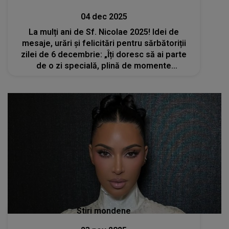
04 dec 2025
La mulți ani de Sf. Nicolae 2025! Idei de
mesaje, urări și felicitări pentru sărbătoriții
zilei de 6 decembrie: „Îți doresc să ai parte
de o zi specială, plină de momente
memorabile. Fie ca drumul vieții să îți fie
presărat cu bucurii și împliniri!”
Stiri mondene