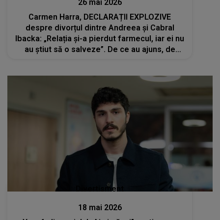
26 mai 2026
Carmen Harra, DECLARAȚII EXPLOZIVE
despre divorțul dintre Andreea și Cabral
Ibacka: „Relația și-a pierdut farmecul, iar ei nu
au știut să o salveze”. De ce au ajuns, de
fapt, cele două vedete la separare?
Divertisment
18 mai 2026