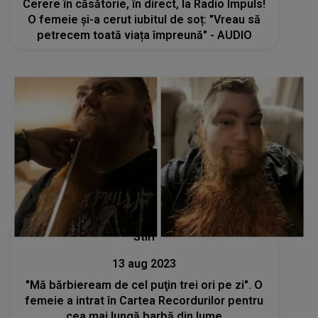
Cerere în căsătorie, în direct, la Radio Impuls!
O femeie și-a cerut iubitul de soț: "Vreau să
petrecem toată viața împreună" - AUDIO
Stiri
13 aug 2023
"Mă bărbieream de cel puţin trei ori pe zi". O
femeie a intrat în Cartea Recordurilor pentru
cea mai lungă barbă din lume