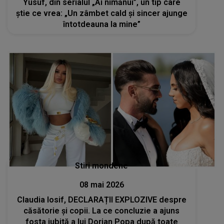
Yusuf, din serialul „Ai nimănui”, un tip care
ştie ce vrea: „Un zâmbet cald și sincer ajunge
întotdeauna la mine”
Stiri mondene
08 mai 2026
Claudia Iosif, DECLARAȚII EXPLOZIVE despre
căsătorie și copii. La ce concluzie a ajuns
fosta iubită a lui Dorian Popa după toate