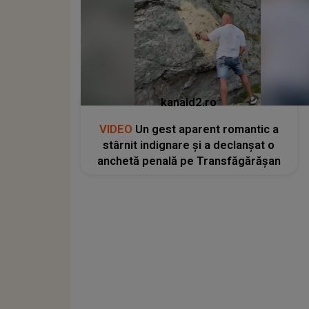
kanald2.ro
VIDEO
Un gest aparent romantic a
stârnit indignare și a declanșat o
anchetă penală pe Transfăgărășan