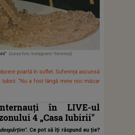
rii”
(sursa foto: Instagram/ Veronica)
durere poartă în suflet. Suferința ascunsă
 Iubirii: "Nu a fost lângă mine nici măcar
nternauți în LIVE-ul
zonului 4 „Casa Iubirii”
 despărțim"
. Ce pot să îți răspund eu ție?