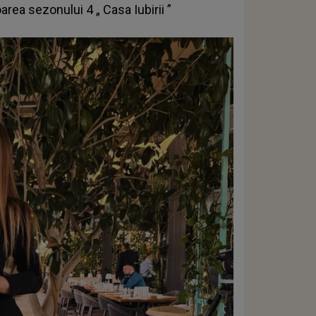
oarea sezonului 4 „
Casa Iubirii
”