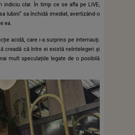
n indiciu clar. În timp ce se afla pe LIVE,
a Iubirii” sa închidă imediat, avertizând-o
de ea.
ție acidă, care i-a surprins pe internauți.
ă creadă că între ei există neîntelegeri și
mai mult speculațiile legate de o posibilă