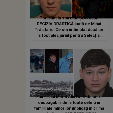
Toți sunt în stare de ȘOC după
DECIZIA DRASTICĂ luată de Mihai
Trăistariu. Ce s-a întâmplat după ce
a fost ales juriul pentru Selecția
Națională Eurovision 2026: "Mă
doare sufletul, dar decizia mea este
fermă și asumată..."
Familia lui Mario Alin Berinde cere
despăgubiri de la toate cele trei
familii ale minorilor implicați în crima