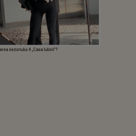
rea sezonului 4 „Casa Iubirii”?