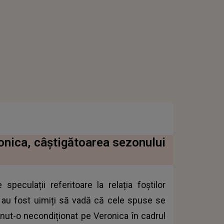
onica, câștigătoarea sezonului
peculații referitoare la relația foștilor
ii au fost uimiți să vadă că cele spuse se
nut-o necondiționat pe Veronica în cadrul