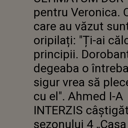
ORIPILAȚI
pentru Veronica. 
CĂLCAT P
DOROBA
DEGEABA
care au văzut sun
DACĂ SIG
PLECE CU
oripilați: "Ți-ai că
A INTERZ
CÂȘTIGĂ
SEZONULU
principii. Doroban
IUBIRII” 
degeaba o întreb
sigur vrea să plec
cu el". Ahmed I-A
INTERZIS câștigăt
sezonului 4 „Casa