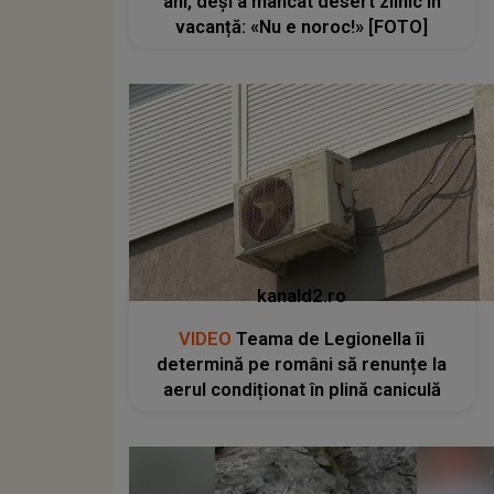
ani, deși a mâncat desert zilnic în
vacanță: «Nu e noroc!» [FOTO]
kanald2.ro
VIDEO
Teama de Legionella îi
determină pe români să renunțe la
aerul condiționat în plină caniculă