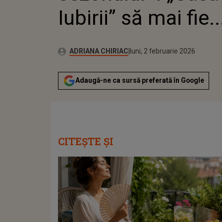
Iubirii” să mai fie.
Publicat:
Autor:
luni, 2 februarie 2026
Actualizat:
ADRIANA CHIRIAC
luni, 2 februarie 2026
Adaugă-ne ca sursă preferată în Google
CITEȘTE ȘI