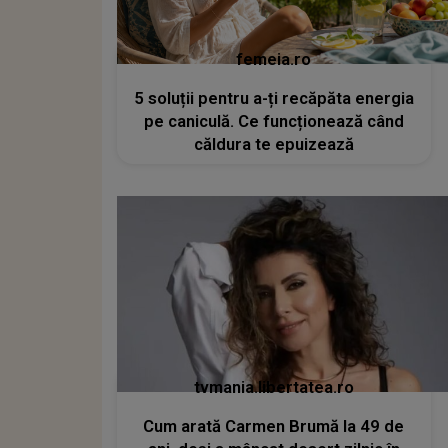
femeia.ro
5 soluții pentru a-ți recăpăta energia
pe caniculă. Ce funcționează când
căldura te epuizează
tvmania.libertatea.ro
Cum arată Carmen Brumă la 49 de