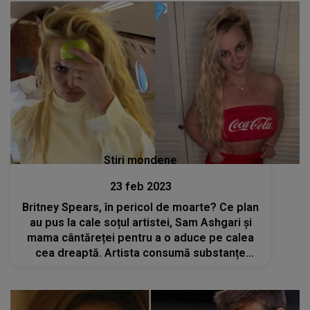
Stiri mondene
23 feb 2023
Britney Spears, în pericol de moarte? Ce plan
au pus la cale soțul artistei, Sam Ashgari și
mama cântăreței pentru a o aduce pe calea
cea dreaptă. Artista consumă substanțe
interzise și a ajuns din nou la autodistrugere