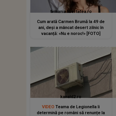
tvmania.libertatea.ro
Cum arată Carmen Brumă la 49 de
ani, deși a mâncat desert zilnic în
vacanță: «Nu e noroc!» [FOTO]
kanald2.ro
VIDEO
Teama de Legionella îi
determină pe români să renunțe la