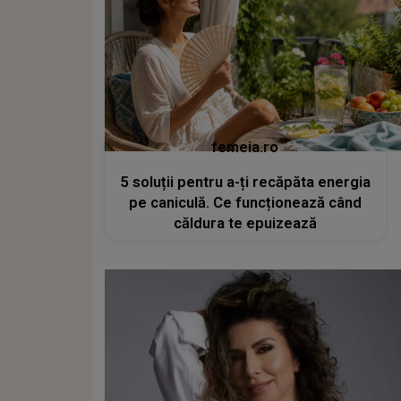
femeia.ro
5 soluții pentru a-ți recăpăta energia
pe caniculă. Ce funcționează când
căldura te epuizează