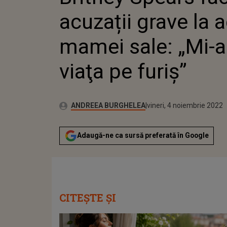
VIAŢA P
acuzații grave la 
mamei sale: „Mi-a
viaţa pe furiş”
Publicat:
Autor:
joi, 4 noiembrie 2021
Actualizat:
ANDREEA BURGHELEA
vineri, 4 noiembrie 2022
Adaugă-ne ca sursă preferată în Google
CITEȘTE ȘI