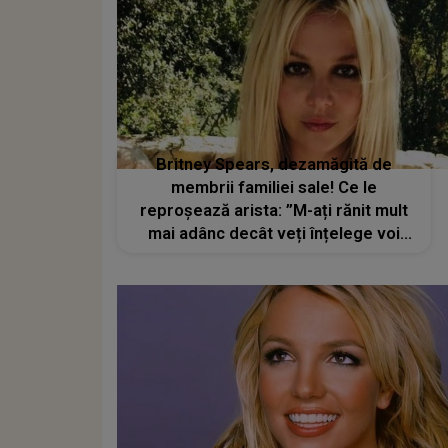
Britney Spears, dezamăgită de
membrii familiei sale! Ce le
reproșează arista: ”M-ați rănit mult
mai adânc decât veți înțelege voi
vreodată”