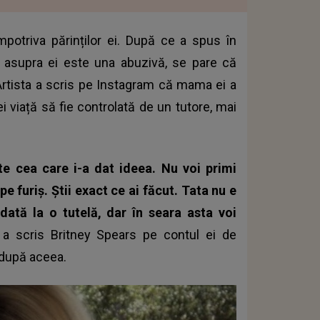
mpotriva părinților ei. După ce a spus în
ei asupra ei este una abuzivă, se pare că
Artista a scris pe Instagram că mama ei a
i viață să fie controlată de un tutore, mai
 cea care i-a dat ideea. Nu voi primi
pe furiş. Ştii exact ce ai făcut. Tata nu e
ată la o tutelă, dar în seara asta voi
, a scris Britney Spears pe contul ei de
 după aceea.