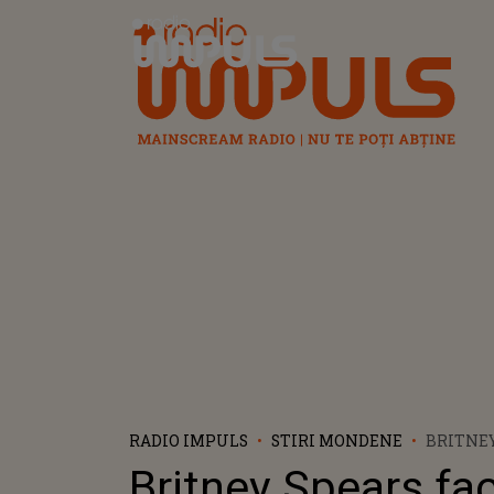
Radio Impuls
RADIO IMPULS
STIRI MONDENE
BRITNEY
ACUZAȚI
Britney Spears fa
MAMEI S