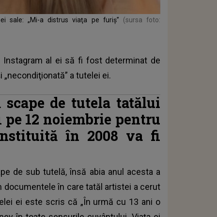
 sale: „Mi-a distrus viaţa pe furiş”
(sursa foto:
 Instagram al ei să fi fost determinat de
i „necondiţionată” a tutelei ei.
 scape de tutela tatălui
fi pe 12 noiembrie pentru
instituită în 2008 va fi
e de sub tutelă, însă abia anul acesta a
În documentele în care tatăl artistei a cerut
telei ei este scris că „În urmă cu 13 ani o
ney în toate sensurile cuvântului. Viaţa ei