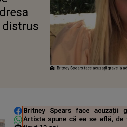
E FURIŞ”
adresa
 distrus
Britney Spears face acuzații grave la ad
DISTRIBUIE ARTICOLUL
Britney Spears face acuzații 
Artista spune că ea se află, de f