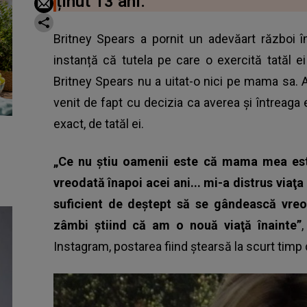
ținut 13 ani.
Britney Spears a pornit un adevăart război î
instanță că tutela pe care o exercită tatăl 
Britney Spears nu a uitat-o nici pe mama sa. 
venit de fapt cu decizia ca averea și întreaga e
exact, de tatăl ei.
„Ce nu ştiu oamenii este că mama mea este
vreodată înapoi acei ani... mi-a distrus viaţa 
suficient de deştept să se gândească vreod
zâmbi ştiind că am o nouă viaţă înainte”
Instagram, postarea fiind ștearsă la scurt timp