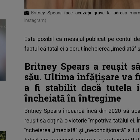
Britney Spears face acuzații grave la adresa mamei
Instagram)
Este posibil ca mesajul publicat pe contul de
faptul că tatăl ei a cerut încheierea „imediată” ş
Britney Spears a reușit să
său. Ultima înfățișare va 
a fi stabilit dacă tutela 
încheiată în întregime
Britney Spears
încearcă încă din 2020 să scap
reușit să obțină o victorie împotriva tatălui ei. 
încheierea „imediată” şi „necondiţionată” a tu
tutelă era necesară pentru a o proteja pe Brit