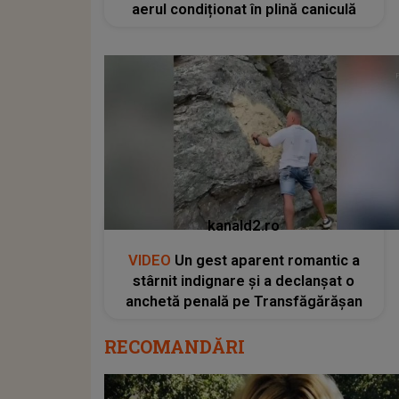
aerul condiționat în plină caniculă
kanald2.ro
VIDEO
Un gest aparent romantic a
stârnit indignare și a declanșat o
anchetă penală pe Transfăgărășan
RECOMANDĂRI